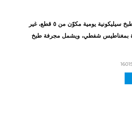
طقم أدوات مطبخ سيليكونية يومية مكوّن من ٥ قطع، غير
ة بمغناطيس شفطي، ويشمل مجرفة طبخ
1601