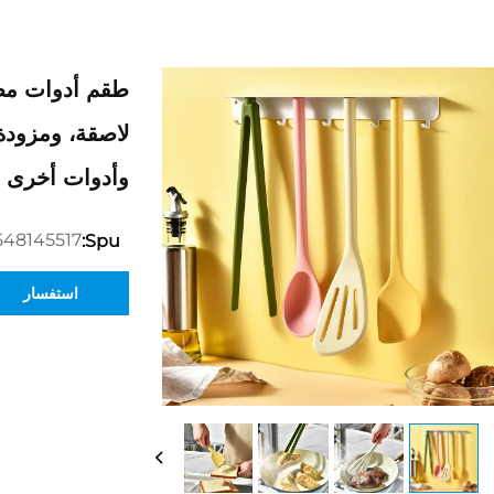
لاصقة، ومزود
وأدوات أخرى
548145517
Spu:
استفسار