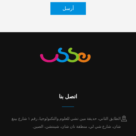
أرسل
اتصل بنا
الطابق الثاني، حديقة مين تشي للعلوم والتكنولوجيا، رقم ١ شارع بينغ
شان، شارع شي لي، منطقة نان شان، شينتشن، الصين.