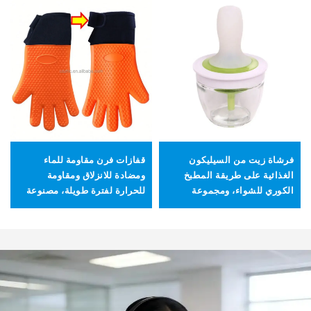
فرشاة زيت من السيليكون
قفازات فرن مقاومة للماء
الغذائية على طريقة المطبخ
ومضادة للانزلاق ومقاومة
الكوري للشواء، ومجموعة
للحرارة لفترة طويلة، مصنوعة
تحتوي على عبوة زيت، مع وعاء
من السيليكون والمزيج القطني،
زجاجي للاستخدام في الشواء
آمنة للاستخدام في غسالة
الخارجي والمطبخ
الأطباق، صديقة للبيئة، وتُستخدم
في أنشطة الشواء والمطبخ