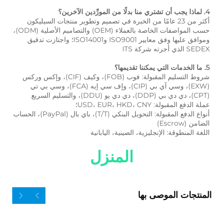
4. لماذا يجب أن تشتري منا بدلًا من المورِّدين الآخرين؟ 
أكثر من 23 عامًا من الخبرة في تصميم وتطوير منتجات السيليكون 
حسب المواصفات الخاصة بالعملاء (OEM) والتصاميم الأصلية (ODM)، 
وموافق عليها وفق معايير ISO9001 وISO14001؛ واجتازت تدقيق 
SEDEX الذي أجرته شركة ITS 
5. ما الخدمات التي يمكننا تقديمها؟ 
شروط التسليم المقبولة: فوب (FOB)، وكيف (CIF)، وإكس وركس 
(EXW)، وسي آي بي (CIP)، وإف سي إيه (FCA)، وسي بي تي 
(CPT)، دي دي بي (DDP)، دي دي يو (DDU)، والتسليم السريع 
عملة الدفع المقبولة: USD، EUR، HKD، CNY؛ 
أنواع الدفع المقبولة: التحويل البنكي (T/T)، باي بال (PayPal)، الحساب 
الضامن (Escrow) 
اللغة المنطوقة: الإنجليزية، الصينية، اليابانية   
المنزل 
المنتجات الموصى بها