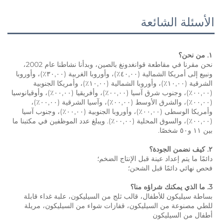
الأسئلة الشائعة
١. من نحن؟ 
نحن مقرنا في مقاطعة قوانغدونغ بالصين، وبدأنا نشاطنا عام 2002، 
ونبيع إلى أمريكا الشمالية (٤٠,٠٠٪)، وأوروبا الغربية (٣٠,٠٠٪)، وأوروبا 
الشرقية (١٠,٠٠٪)، وأوروبا الشمالية (١٠,٠٠٪)، وأمريكا الجنوبية 
(٠٠,٠٠٪)، وجنوب شرق آسيا (٠٠,٠٠٪)، وأفريقيا (٠٠,٠٠٪)، وأوقيانوسيا 
(٠٠,٠٠٪)، والشرق الأوسط (٠٠,٠٠٪)، وآسيا الشرقية (٠٠,٠٠٪)، 
وأمريكا الوسطى (٠٠,٠٠٪)، وأوروبا الجنوبية (٠٠,٠٠٪)، وجنوب آسيا 
(٠٠,٠٠٪)، والسوق المحلية (٠٠,٠٠٪). ويبلغ عدد الموظفين في مكتبنا ما 
بين ١١ و٥٠ شخصًا. 
٢. كيف نضمن الجودة؟ 
دائمًا ما يتم إعداد عينة قبل الإنتاج الضخم؛ 
فحص نهائي دائمًا قبل الشحن؛ 
3. ما الذي يمكنك شراؤه منا؟ 
بساطة سيليكون للأطفال، قالب ثلج من السيليكون، علبة غداء قابلة 
للطي مصنوعة من السيليكون، قفازات شواء من السيليكون، مريلة 
أطفال من السيليكون 