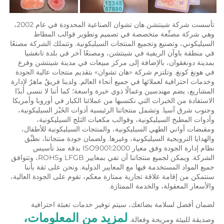
تأسست شركة شينتشن هان تشوان الصناعية المحدودة في عام 2002، 
وهي شركة مصنِّعة متخصصة في تصميم وتطوير قوالب المطاط 
السيليكوني، وتصنيع وتجميع المنتجات السيليكونية. وتتملك الشركة مصنعًا 
في منطقة باوآن الريفية في شينتشن، ومصنعًا آخر في بلدة تانغشيا 
بمدينة دونغقوان، بالإضافة إلى مركز مبيعات في مدينة شينتشن وفرع 
في هونغ كونغ. وتلتزم شركة «هان تشوان» بتقديم منتجات عالية الجودة 
وخدمات احترافية لعملائها في جميع أنحاء العالم. ولدينا فريقٌ ماهرٌ لإدارة 
المشاريع، يضم مهندسين وعمالًا ذوي خبرة واسعة؛ كما أننا لا ننسى أبدًا 
الاستفادة من الخبرات التي نكتسبها من عملائنا الكبار في أوروبا وأمريكا 
وجنوب شرق آسيا. وتشمل منتجاتنا الرئيسية أدوات الخَبْز السيليكونية، 
وأدوات المطبخ السيليكونية، وقوالب مكعبات الثلج السيليكونية، 
ومقبضات أواني الطهي السيليكونية، والمنتجات السيليكونية للأطفال، 
والهدايا الترويجية السيليكونية، وغيرها. ولضمان جودة منتجاتنا، نطبِّق 
نظام إدارة الجودة وفق معيار ISO9001:2000 بدقة منذ تأسيس 
الشركة. ويمكن لجميع منتجاتنا أن تفي بمعايير LFGB وROHS، وتتوافق 
جميع المواد المستخدمة فيها مع المعايير الدولية. ونحن على ثقة بأننا 
سنتمكن من إقامة علاقة تجارية ممتازة معكم، تقوم على الجودة العالية، 
والأسعار المعقولة، والخدمة الممتازة. 
لضمان أفضل لسلامة بضائعك، سيتم توفير خدمات تعبئة احترافية 
لمزيد من المعلومات، 
وصديقة للبيئة ومريحة وفعالة. 