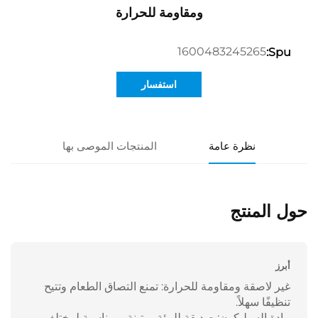
ومقاومة للحرارة
1600483245265
Spu:
استفسار
نظرة عامة
المنتجات الموصى بها
حول المنتج
أبرز
غير لاصقة ومقاومة للحرارة: تمنع التصاق الطعام وتتيح
تنظيفًا سهلاً.
مادة السيليكون: صديقة للبيئة، متينة، ومناسبة لمختلف