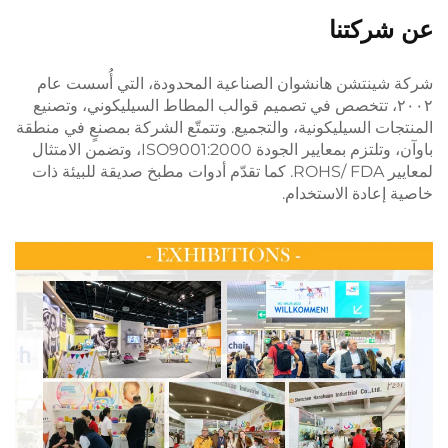
عن شركتنا
شركة شينتشن هانشوان الصناعية المحدودة، التي أُسست عام
٢٠٠٢، تتخصص في تصميم قوالب المطاط السيليكوني، وتصنيع
المنتجات السيليكونية، والتجميع. وتتمتّع الشركة بمصنعٍ في منطقة
باوآن، وتلتزم بمعايير الجودة ISO9001:2000، وتضمن الامتثال
لمعايير ROHS/ FDA. كما تقدّم أدوات مطبخ صديقة للبيئة ذات
خاصية إعادة الاستخدام.