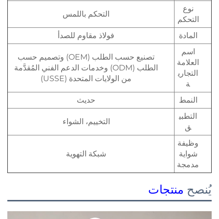
نوع
التحكم باللمس
التحكم
المادة
فولاذ مقاوم للصدأ
اسم
تصنيع حسب الطلب (OEM) وتصميم حسب
العلامة
الطلب (ODM) وخدمات الدعم الفني المُقدَّمة
التجاري
من الولايات المتحدة (USSE)
ة
النمط
حديث
التطبي
التخييم، الشواء
ق
وظيفة
شواية
شبكة التهوية
مدمجة
يُنصح
منتجات