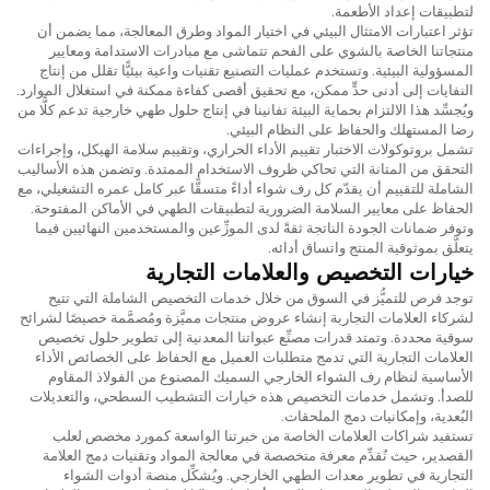
لتطبيقات إعداد الأطعمة.
تؤثر اعتبارات الامتثال البيئي في اختيار المواد وطرق المعالجة، مما يضمن أن
منتجاتنا الخاصة بالشوي على الفحم تتماشى مع مبادرات الاستدامة ومعايير
المسؤولية البيئية. وتستخدم عمليات التصنيع تقنيات واعية بيئيًّا تقلل من إنتاج
النفايات إلى أدنى حدٍّ ممكن، مع تحقيق أقصى كفاءة ممكنة في استغلال الموارد.
ويُجسِّد هذا الالتزام بحماية البيئة تفانينا في إنتاج حلول طهي خارجية تدعم كلًّا من
رضا المستهلك والحفاظ على النظام البيئي.
تشمل بروتوكولات الاختبار تقييم الأداء الحراري، وتقييم سلامة الهيكل، وإجراءات
التحقق من المتانة التي تحاكي ظروف الاستخدام الممتدة. وتضمن هذه الأساليب
الشاملة للتقييم أن يقدّم كل رف شواء أداءً متسقًّا عبر كامل عمره التشغيلي، مع
الحفاظ على معايير السلامة الضرورية لتطبيقات الطهي في الأماكن المفتوحة.
وتوفر ضمانات الجودة الناتجة ثقةً لدى الموزِّعين والمستخدمين النهائيين فيما
يتعلَّق بموثوقية المنتج واتساق أدائه.
خيارات التخصيص والعلامات التجارية
توجد فرص للتميُّز في السوق من خلال خدمات التخصيص الشاملة التي تتيح
لشركاء العلامات التجارية إنشاء عروض منتجات مميَّزة ومُصمَّمة خصيصًا لشرائح
سوقية محددة. وتمتد قدرات مصنِّع عبواتنا المعدنية إلى تطوير حلول تخصيص
العلامات التجارية التي تدمج متطلبات العميل مع الحفاظ على الخصائص الأداء
الأساسية لنظام رف الشواء الخارجي السميك المصنوع من الفولاذ المقاوم
للصدأ. وتشمل خدمات التخصيص هذه خيارات التشطيب السطحي، والتعديلات
البُعدية، وإمكانيات دمج الملحقات.
تستفيد شراكات العلامات الخاصة من خبرتنا الواسعة كمورد مخصص لعلب
القصدير، حيث نُقدِّم معرفة متخصصة في معالجة المواد وتقنيات دمج العلامة
التجارية في تطوير معدات الطهي الخارجي. ويُشكِّل منصة أدوات الشواء