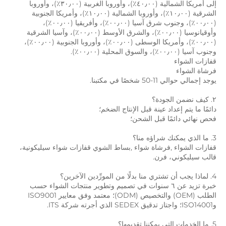
إلى أمريكا الشمالية (٤٠٫٠٠٪)، وأوروبا الغربية (٣٠٫٠٠٪)، وأوروبا 
الشرقية (١٠٫٠٠٪)، وأوروبا الشمالية (١٠٫٠٠٪)، وأمريكا الجنوبية 
(٠٠٫٠٠٪)، وجنوب شرق آسيا (٠٠٫٠٠٪)، وأفريقيا (٠٠٫٠٠٪)، 
وأوقيانوسيا (٠٠٫٠٠٪)، والشرق الأوسط (٠٠٫٠٠٪)، وآسيا الشرقية 
(٠٠٫٠٠٪)، وأمريكا الوسطى (٠٠٫٠٠٪)، وأوروبا الجنوبية (٠٠٫٠٠٪)، 
وجنوب آسيا (٠٠٫٠٠٪)، والسوق المحلية (٠٠٫٠٠٪). 
قفازات الشواء 
فرشاة الشواء 
يوجد إجمالي حوالي 11-50 شخصًا في مكتبنا. 
٢. كيف نضمن الجودة؟ 
دائمًا ما يتم إعداد عينة قبل الإنتاج الضخم؛ 
فحص نهائي دائمًا قبل الشحن؛ 
3. ما الذي يمكنك شراؤه منا؟ 
قفازات الشواء 
,
فرشاة شواء 
,
بساط الشوي 
قفازات شواء سيليكونية، 
قالب سيليكوني، فرن. 
4. لماذا يجب أن تشتري منا بدلًا من المورِّدين الآخرين؟ 
خبرة تزيد عن ٦ سنوات في تصميم وتطوير منتجات الشواء حسب 
الطلب (OEM) والتخصيص (ODM)؛ معتمد وفق معايير ISO9001 
وISO14001؛ واجتاز تدقيق SEDEX الذي أجرته شركة ITS. 
5. ما الخدمات التي يمكننا تقديمها؟ 