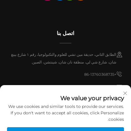
اتصل بنا
الطابق الثاني، حديقة مين تشي للعلوم والتكنولوجيا، رقم ١ شارع بينغ
شان، شارع شي لي، منطقة نان شان، شينتشن، الصين.
+86-13760368735
[email protected]
We value your privacy
We use cookies and similar tools to provide our services.
حقوق الطبع والنشر © ٢٠٢٦ شينتشن هان تشوان للصناعات المحدودة. جميع الحقوق
If you don't want to accept all cookies, click Personalize
محفوظة.
سياسة الخصوصية
cookies.