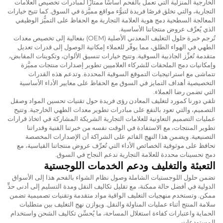
الخارجية المنزلية التي تعمل بالفحم أساسًا ممتازًا لمبادرات تخصيص العلامات
التجارية، والتي تخلق فرصًا فريدة لتبوُّء مواقع مميَّزة في السوق. كما تتيح خيارات
المعالجة السطحية دمج هوية العلامة التجارية مع الحفاظ على التميُّز الوظيفي
الذي يُعرِّف عروض منتجاتنا الأساسية.
تُرجم خبرة حلول التغليف المعدني الأصلية (OEM) بفعالية إلى تخصيص معدات
الطهي في الهواء الطلق، مما يوفّر للعملاء إمكانية الوصول إلى قدرات تعديل
متقدمة تُعزِّز الجاذبية السوقية. وتتيح خيارات تنسيق الألوان، وتكوينات المقابض،
وإمكانيات دمج الملحقات للشركاء العلاميين تطوير إصدارات منتجات مميَّزة
تتماشى مع استراتيجيات التموقع السوقية المحددة. وتدعم هذه القدرات
التخصيصية أهداف التمايز في السوق مع الحفاظ على معايير الأداء الأساسية
التي تضمن رضا العملاء.
تلقي دورنا كمورد لتغليف المعادن رؤى فريدة حول تقنيات تحسين المواد وصقل
التصميم، والتي تعود بالنفع على مبادرات تطوير معدات الطهي الخارجية. وتتيح
عمليات التصميم التعاونية للعلامات التجارية الشريكة المشاركة في اتخاذ قرارات
تطوير المنتجات، مع الاستفادة في الوقت نفسه من خبرتنا الفنية وقدراتنا
التصنيعية. ويضمن هذا النهج القائم على الشراكة أن الإصدارات المخصصة
تحافظ على موثوقية الخصائص الأداء التي تُعرِّف عروض منتجاتنا القياسية، مع
دمج تحسينات محددة للعلامة التجارية تدعم النجاح في السوق.
التعبئة والتغليف ودعم الخدمات اللوجستية
تضمن حلول اللوجستيات الشاملة وصول نظام الشواء بالفحم هذا إلى الأسواق
الدولية في أفضل حالة ممكنة، مع تقليل تكاليف النقل ومدة التسليم إلى أدنى حدٍّ
ممكن. وتستخدم منهجيات التغليف الواقية مواد متقدمة وتقنيات تصميمية تضمن
سلامة المنتج أثناء عمليات المناولة والنقل. ويوازن نهج التغليف بين متطلبات
الحماية واعتبارات كفاءة استغلال المساحة، ما يُحسِّن تكاليف الشحن واستخدام
المستودعات.