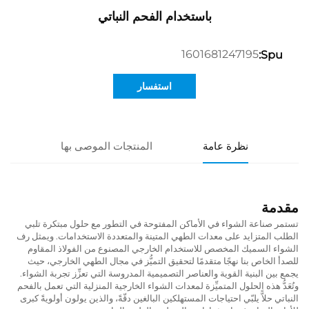
باستخدام الفحم النباتي
1601681247195
Spu:
استفسار
نظرة عامة
المنتجات الموصى بها
مقدمة
تستمر صناعة الشواء في الأماكن المفتوحة في التطور مع حلول مبتكرة تلبي
الطلب المتزايد على معدات الطهي المتينة والمتعددة الاستخدامات. ويمثل رف
الشواء السميك المخصص للاستخدام الخارجي المصنوع من الفولاذ المقاوم
للصدأ الخاص بنا نهجًا متقدمًا لتحقيق التميُّز في مجال الطهي الخارجي، حيث
يجمع بين البنية القوية والعناصر التصميمية المدروسة التي تعزِّز تجربة الشواء.
وتُعَدُّ هذه الحلول المتميِّزة لمعدات الشواء الخارجية المنزلية التي تعمل بالفحم
النباتي حلاًّ يلبّي احتياجات المستهلكين البالغين دقّةً، والذين يولون أولويةً كبرى