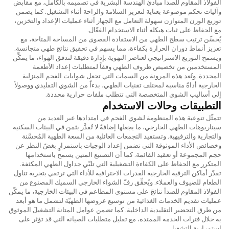
الفولاذ المقاوم للصدأ مبادئ الهندسة البشرية في تصميمه بالكامل، مع مقابض
وآليات تحكم موضوعة بعناية لتعزيز السلامة والراحة أثناء التشغيل. كما يضمن
توزيع الوزن المتوازن سهولة التعامل مع الجهاز أثناء عمليات الإعداد والتخزين،
مع الحفاظ على ثبات هيكله أثناء الاستخدام الفعّال.
يُحسِّن ترتيب سطح الطهي من الاستفادة القصوى من المساحة المتاحة، مع
تعزيز أنماط دوران الحرارة بكفاءة، مما يسهم في تحقيق نتائج طهي متجانسة.
ويسمح التوزيع الاستراتيجي لعناصر التهوية بإدارة دقيقة لتدفق الهواء، ما يمكِّن
المستخدمين من تخصيص ظروف الطهي وفقاً لمتطلبات إعداد الأطعمة
المحددة. وتُعد هذه المرونة من السمات التي تجعل شوايات الفحم المنزلية
الخارجية أداةً مناسبة لمختلف تقنيات الطهي، بدءاً من الشوي التقليدي ووصولاً
إلى أساليب الشوي المتخصصة التي تتطلب ملفات حرارية محددة.
التطبيقات وحالات الاستخدام
تتمثّل تنوعية هذه المنظومة لشوي الفحم في امتدادها عبر العديد من
سيناريوهات الطهي الخارجي، ما يجعلها إضافةً لا تُقدَّر بثمن في البيئات السكنية
والتجارية والترفيهية. وتستفيد التجمعات العائلية من السعة الطهية المُحسَّنة
وخصائص الأداء الموثوقة التي تضمن إعداد الوجبات باستمرارٍ بغضّ النظر عن
حجم المجموعة أو تعقيد القائمة. كما أن التصنيع المتين يسمح باستخدامها
المتكرر مع الحفاظ على الكفاءة التشغيلية التي تلبّي جداول الطهي المكثفة.
تقدّر أماكن الترفيه الخارجية القدرات الاحترافية للأداء التي ترتقي بتجربة تناول
الطعام للضيوف والعملاء. ويُحقِّق رفّ الشواء الخارجي السميك المصنوع من
الفولاذ المقاوم للصدأ نتائجَ على مستوى المطاعم في البيئات الخارجية، ما يمكّن
عمليات تقديم الخدمات الغذائية من توسيع عروضها الطهيّة لتشمل ما هو أبعد
من طرق التحضير التقليدية الداخلية. كما تضمن عوامل المتانة التشغيلَ الموثوق
به خلال فترات الخدمة الممتدة، مع تقليل متطلبات الصيانة التي قد تؤثر على
استمرارية التشغيل.