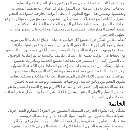
توفر الشراكات العالمية للتعاون مع الموزعين وتجار التجزئة وخبراء تطوير
العلامات التجارية رؤى شاملة عن السوق تؤثر في مبادرات تصميم المنتجات
وتحسينها. ويضمن هذا النهج التعاوني أن تظل أدواتنا الخارجية لشوايات الفحم
المنزلية مُتناغمةً مع تفضيلات المستهلكين المتغيرة، مع دمج ميزات مبتكرة تتوقع
اتجاهات السوق المستقبلية. كما أن الخبرة المتعددة القطاعات تمكننا من
تطبيق أفضل الممارسات المستمدة من مختلف المجالات على تطوير معدات
الطهي الخارجي.
تُنظِّم معايير التميُّز في التصنيع كل جوانب عمليات الإنتاج لدينا، بدءًا من توريد
المواد وصولًا إلى إجراءات التحقق النهائي من الجودة. وتضمن تقنيات الإنتاج
المتقدمة ومنهجيات مراقبة الجودة أداءً منتجاتٍ متسقًّا في جميع دورات التصنيع،
مع الحفاظ في الوقت نفسه على هياكل تكاليف تنافسية تدعم إمكانية الوصول
إلى السوق. كما أن الاستثمار في معدات التصنيع الحديثة ومبادرات تحسين
العمليات يمكِّننا من تقديم منتجات متفوِّقة مع الحفاظ على الكفاءة التشغيلية.
توفر خدمات الدعم الفني مساعدة مستمرة لشركاء التوزيع والمستخدمين
النهائيين، مما يضمن الأداء الأمثل للمنتج طوال تجربة الملكية. ويستفيد نظامنا
لشوي الفحم من وثائق شاملة، وتوجيهات تطبيقية، وتوصيات صيانة تُحسّن
الفعالية التشغيلية إلى أقصى حد. ويمتد هذا الالتزام بنجاح العملاء ليشمل ما هو
أبعد من التسليم الأولي للمنتج، ليشمل علاقات شراكة طويلة الأجل تدعم أهداف
النمو التجاري المتبادلة.
الخاتمة
يشكّل رف الشواء الخارجي السميك المصنوع من الفولاذ المقاوم للصدأ جريل
الشواء، دمجًا متطورًا بين علوم المواد المتقدمة، والهندسة المدروسة،
ومتطلبات التطبيق العملي، ما يوفّر قيمة استثنائية لهواة الطهي في الأماكن
المفتوحة. وتُعَدّ هذه الحلول الشاملة لأدوات الشواء المنزلي بالفحم النظيف