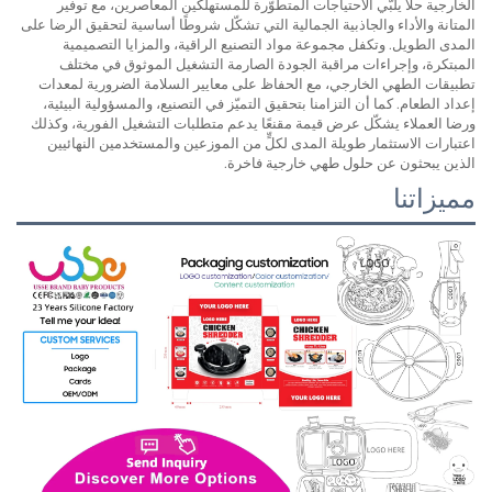
الخارجية حلاًّ يلبّي الاحتياجات المتطوّرة للمستهلكين المعاصرين، مع توفير
المتانة والأداء والجاذبية الجمالية التي تشكّل شروطًا أساسية لتحقيق الرضا على
المدى الطويل. وتكفل مجموعة مواد التصنيع الراقية، والمزايا التصميمية
المبتكرة، وإجراءات مراقبة الجودة الصارمة التشغيل الموثوق في مختلف
تطبيقات الطهي الخارجي، مع الحفاظ على معايير السلامة الضرورية لمعدات
إعداد الطعام. كما أن التزامنا بتحقيق التميّز في التصنيع، والمسؤولية البيئية،
ورضا العملاء يشكّل عرض قيمة مقنعًا يدعم متطلبات التشغيل الفورية، وكذلك
اعتبارات الاستثمار طويلة المدى لكلٍّ من الموزعين والمستخدمين النهائيين
الذين يبحثون عن حلول طهي خارجية فاخرة.
مميزاتنا