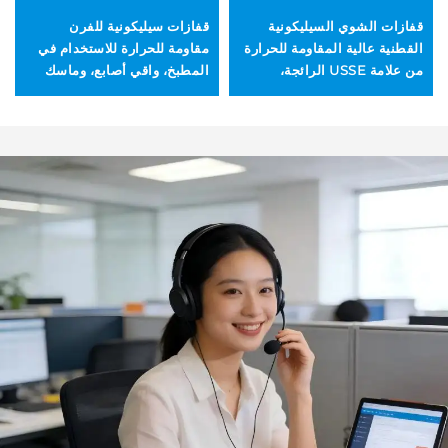
قفازات الشوي السيليكونية
قفازات سيليكونية للفرن
القطنية عالية المقاومة للحرارة
مقاومة للحرارة للاستخدام في
من علامة USSE الرائجة،
المطبخ، واقي أصابع، وماسك
مقاومة للحريق، وعازلة حراريًّا،
أواني للطهي والخبز والشواء،
معتمدة وفق معيار LFGB
قفازات مقاومة للحرارة لمجال
المطبخ