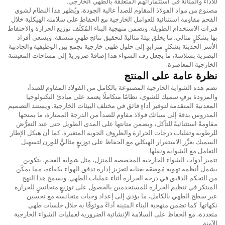
للأداء والمتانة في استثماراتهم المتعلقة بالطهي الخارجي.
مصنوع من مواد الفولاذ المقاوم للصدأ عالية الجودة، ويُظهر هذا النظام لشوي
الفحم مقاومة استثنائية للعوامل الخارجية مع الحفاظ على سلامته الهيكلية خلال
فترات الاستخدام الطويلة. وتضمن منهجية البناء المُكثَّف توزيع الحرارة والاحتفاظ
بها بشكلٍ مثالي، ما يخلق بيئةً مثاليةً لتحقيق نتائج طهيٍ متسقة. ويسعى أفراد
الأسر الحديثة بشكلٍ متزايدٍ إلى حلول طهي خارجية تجمع بين الوظيفية والجاذبية
البصرية بسلاسة، ما يجعل رف الشواء هذا إضافةً ضروريةً إلى مساحات المعيشة
الخارجية المعاصرة.
نظرة عامة على المنتج
تضم هذه الشواية الخارجية المصنوعة بالكامل من الفولاذ المقاوم للصدأ،
والمزودة برفٍ سميك للشوي، نظامًا متكاملًا يعتمد على مبادئ التكنولوجيا
المعدنية المتقدمة لتوفير أداءٍ فائق في مختلف البيئات الخارجية. ويستند التصميم
المدروس بدقة إلى سبائك فولاذ مقاوم للصدأ من الدرجة الممتازة، ما يمنحها
مقاومةً استثنائيةً للتآكل، ويضمن متانتها على المدى الطويل حتى عند التعرُّض
للرطوبة وتقلبات درجات الحرارة والظروف الجوية المتغيرة. كما أن هيكل الإطار
السميك يعزِّز الاستقرار الهيكلي مع الحفاظ على توزيعٍ مثاليٍّ للوزن لتسهيل
التعامل مع الشواية ونقلها.
تتميز أدوات الشواء الخارجية المخصصة للمنزل، مثل شواية الفحم، بتكوين
يشمل أنظمة تهوية مُوضعَة بعناية لتعزيز إدارة تدفق الهواء بكفاءة، مما يمكّن
من التحكم الدقيق في درجة الحرارة أثناء عمليات الطهي. ويسمح هذا النهج
المبتكر في تنظيم الحرارة للمستخدمين بالحصول على توزيعٍ متجانسٍ للحرارة
عبر سطح الطهي بالكامل، ما يؤدي إلى إعداد وجبات متجانسة مع تحسين
نكهاتها. كما تضمن منهجية البناء المتينة أداءً موثوقًا به خلال جلسات طهي
متعددة، مع الحفاظ على السلامة الإنشائية الضرورية لعمليات الشواء الخارجية
الآمنة.