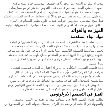
تلعب الاعتبارات البيئية دورًا محوريًّا في فلسفة التصميم، حيث تمنح تركيبة
الفولاذ المقاوم للصدأ خصائص قابلة لإعادة التدوير، بما يتوافق مع ممارسات
التصنيع المستدامة. وتُوفِّر تقنيات التشطيب السطحي المستخدمة أثناء الإنتاج
بيئة طهي غير تفاعلية تحافظ على جودة الأغذية وتبسِّط إجراءات الصيانة. ويُجسِّد
هذا النهج الهندسي المدروس التزامنا بتقديم حلولٍ لطهي الطعام في الهواء
الطلق تفوق توقعات الأداء، وفي الوقت نفسه تدعم مبادرات المسؤولية البيئية.
الميزات والفوائد
مواد البناء المتقدمة
تتمثل أساسية نظام الشواء بالفحم هذا في اختيار المواد المتطورة وتقنيات
معالجتها. وتتعرض تركيبة الفولاذ المقاوم للصدأ لإجراءات معالجة متخصصة
تُحسّن مقاومتها الطبيعية للأكسدة، مما يضمن أداءً ثابتًا في ظل ظروف مناخية
متنوعة. وينتج عن هذا النهج المعدني المتقدم سطح طهي يحافظ على سلامته
الهيكلية مع توفير خصائص انتقال حراري ممتازة، وهي ضرورية لتحقيق نتائج
شواء مثلى.
تمتد فلسفة التصميم المُكثَّف إلى ما وراء اعتبارات المتانة فحسب، لتشمل
قدرات إدارة الحرارة التي تُميِّز هذه الشبكة الخاصة بالشوي عن البدائل
التقليدية. ويُسهم زيادة سماكة المادة في تحسين خصائص الاحتفاظ بالحرارة،
مما يسمح باستخدامٍ أكثر كفاءة للوقود مع الحفاظ على درجات حرارة طهيٍ
ثابتة. وينتج عن هذا النهج الهندسي فوائد ملموسة للمستخدمين النهائيين، ومنها
تقليل أوقات الطهي وتعزيز تطوير النكهات في الأطعمة المُحضَّرة.
التميز في التصميم الايرغونومي
يطلب عشاق الطهي الخارجي المعاصر معدات تجمع بين التميز الوظيفي
والسهولة في الاستخدام. ويضم هذا الرف السميك لشواية الحدائق المصنوع من