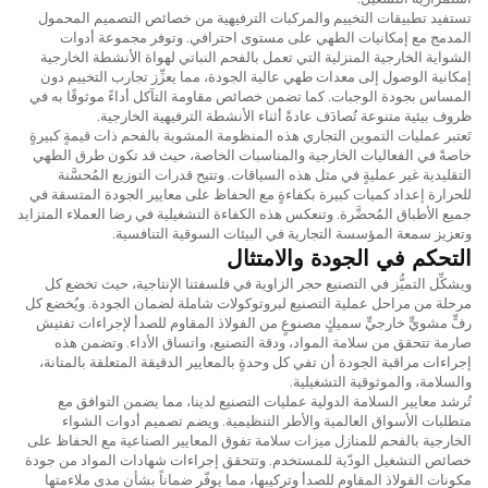
تستفيد تطبيقات التخييم والمركبات الترفيهية من خصائص التصميم المحمول
المدمج مع إمكانيات الطهي على مستوى احترافي. وتوفر مجموعة أدوات
الشواية الخارجية المنزلية التي تعمل بالفحم النباتي لهواة الأنشطة الخارجية
إمكانية الوصول إلى معدات طهي عالية الجودة، مما يعزِّز تجارب التخييم دون
المساس بجودة الوجبات. كما تضمن خصائص مقاومة التآكل أداءً موثوقًا به في
ظروف بيئية متنوعة تُصادَف عادةً أثناء الأنشطة الترفيهية الخارجية.
تَعتبر عمليات التموين التجاري هذه المنظومة المشوية بالفحم ذات قيمةٍ كبيرةٍ
خاصةً في الفعاليات الخارجية والمناسبات الخاصة، حيث قد تكون طرق الطهي
التقليدية غير عمليةٍ في مثل هذه السياقات. وتتيح قدرات التوزيع المُحسَّنة
للحرارة إعداد كميات كبيرة بكفاءةٍ مع الحفاظ على معايير الجودة المتسقة في
جميع الأطباق المُحضَّرة. وتنعكس هذه الكفاءة التشغيلية في رضا العملاء المتزايد
وتعزيز سمعة المؤسسة التجارية في البيئات السوقية التنافسية.
التحكم في الجودة والامتثال
ويشكِّل التميُّز في التصنيع حجر الزاوية في فلسفتنا الإنتاجية، حيث تخضع كل
مرحلة من مراحل عملية التصنيع لبروتوكولات شاملة لضمان الجودة. ويُخضع كل
رفٍّ مشويٍّ خارجيٍّ سميكٍ مصنوعٍ من الفولاذ المقاوم للصدأ لإجراءات تفتيش
صارمة تتحقق من سلامة المواد، ودقة التصنيع، واتساق الأداء. وتضمن هذه
إجراءات مراقبة الجودة أن تفي كل وحدةٍ بالمعايير الدقيقة المتعلقة بالمتانة،
والسلامة، والموثوقية التشغيلية.
تُرشد معايير السلامة الدولية عمليات التصنيع لدينا، مما يضمن التوافق مع
متطلبات الأسواق العالمية والأطر التنظيمية. ويضم تصميم أدوات الشواء
الخارجية بالفحم للمنازل ميزات سلامة تفوق المعايير الصناعية مع الحفاظ على
خصائص التشغيل الودّية للمستخدم. وتتحقق إجراءات شهادات المواد من جودة
مكونات الفولاذ المقاوم للصدأ وتركيبها، مما يوفّر ضماناً بشأن مدى ملاءمتها