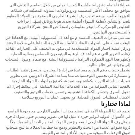
يتم إيلاء اهتمامٍ دقيقٍ لمتطلبات الشحن الدولي من خلال تصاميم التغليف التي
تتوافق مع مختلف الأطر التنظيمية وبروتوكولات المناولة المطبَّقة في شبكات
التوزيع العالمية. ويضم تغليف رف الشواء الخارجي المصنوع من الفولاذ المقاوم
للصدأ والمُثخَّن لأنظمة الشواء أنظمة تحديد هوية ووثائق تُسهِّل إجراءات
التخليص الجمركي، كما توفر معلوماتٍ واضحةً عن المنتج لشركاء التوزيع
والمستخدمين النهائيين.
تتماشى مبادرات التغليف المستدام مع أهداف المسؤولية البيئية، مع الحفاظ في
الوقت نفسه على القدرات الوقائية الأساسية اللازمة للحفاظ على سلامة المنتج.
وتركز عملية اختيار المواد المُستخدمة في مكونات التغليف على الخيارات القابلة
لإعادة التدوير التي تدعم أهداف الرعاية البيئية دون المساس بفعالية الحماية.
ويُظهر هذا النهج المتوازن التزامنا بالمسؤولية البيئية، مع ضمان وصول المنتجات
إلى وجهاتها في حالةٍ مثالية.
تشمل خدمات دعم التوزيع مساعدةً في إدارة المخزون، وتنسيق تنفيذ الطلبات،
واستشارةً في تحسين اللوجستيات، مما يساعد الشركاء الدوليين على تطوير
عمليات سلسلة التوريد بكفاءة. ويستفيد شبكة توزيع أدوات الشواء الخارجية
بالفحم النباتي المنزلية من هذه الخدمات الداعمة الشاملة التي تبسّط إجراءات
دخول السوق وتحسّن الكفاءة التشغيلية. وتضمن خدمات التوثيق والتصنيف
الامتثال لمتطلبات السوق المحلية، مع تسهيل عمليات التوزيع بسلاسة.
لماذا تختارنا
تجمع خبرتنا الطويلة الأمد في تصنيع معدات الطهي الخارجي مع وجودنا الواسع
في الأسواق الدولية لتوفير خبرة لا مثيل لها في تطوير وتقديم حلول شواء فاخرة.
ويمثل رف الشواء الخارجي المصنوع من الفولاذ المقاوم للصدأ والسميك جدًّا
ذروة سنواتٍ عديدة من البحث والتطوير ودمج ملاحظات العملاء، ما يُنتج منتجاتٍ
تفوق التوقعات السوقية من حيث الأداء والمتانة والقيمة.