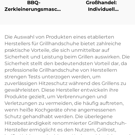
BBQ-
Großhandel:
Zerkleinerungsmaschine
Individuell
aus Kunststoff für
gestaltbarer,
Haushalt und Küche –
rauchfreier, tragbarer,
Fleischwolf und
klappbarer Outdoor-
Zerkleinerer für
BBQ-Grill,
Die Auswahl von Produkten eines etablierten
gegrilltes
Holzkohlegrill,
Herstellers für Grillhandschuhe bietet zahlreiche
Schweinefleisch,
Grillbackofen,
praktische Vorteile, die sich unmittelbar auf
Rindfleisch und
Fleischbräter, kleiner
Sicherheit und Leistung beim Grillen auswirken. Die
Hähnchen;
Herd
Sicherheit stellt den bedeutendsten Vorteil dar, da
multifunktional,
professionelle Grillhandschuhe von Herstellern
langlebig und
strengen Tests unterzogen werden, um
umweltfreundlich
zuverlässigen Hitzeschutz während des Grillens zu
gewährleisten. Diese Hersteller entwickeln ihre
Produkte gezielt, um Verbrennungen und
Verletzungen zu vermeiden, die häufig auftreten,
wenn heiße Kochgeräte ohne angemessenen
Schutz gehandhabt werden. Die überlegene
Hitzebeständigkeit renommierter Grillhandschuh-
Hersteller ermöglicht es den Nutzern, Grillrost,