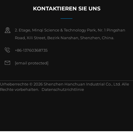
KONTAKTIEREN SIE UNS
2. Etage, Minqi Science & Technology Park, Nr. 1 Pingshan
Road, Xili Street, Bezirk Nanshan, Shenzhen, China.
+86-13760368735
[email protected]
Urheberrechte © 2026 Shenzhen Hanchuan Industrial Co., Ltd. Alle
Rechte vorbehalten.
Datenschutzrichtlinie