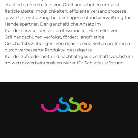
etablierten Herstellers von Grillhandschuhen umfasst
flexible Bestellmöglichkeiten, effiziente Versandprozesse
sowie Unterstützung bei der Lagerbestandsverwaltung für
Handelspartner. Der ganzheitliche Ansatz im
Kundenservice, den ein professioneller Hersteller von
Grillhandschuhen verfolgt, fördert langfristige
Geschäftsbeziehungen, von denen beide Seiten profitieren –
durch verbesserte Produkte, gesteigerte
Kundenzufriedenheit und nachhaltiges Geschäftswachstum
im wettbewerbsintensiven Markt für Schutzausrüstung.