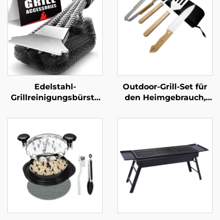
Edelstahl-
Outdoor-Grill-Set für
Grillreinigungsbürste
den Heimgebrauch,
mit Kunststoffgriff,
geeignet für
multifunktional,
Kohlegrillen im Freien;
langlebig und
enthält Zangen und
wiederverwendbar, für
ein Küchenmesser mit
Grill und Ofen – BBQ-
Holzgriff
Werkzeug