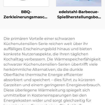
BBQ-
edelstahl-Barbecue-
Zerkleinerungsmaschine
Spießherstellungsbox
aus Kunststoff für
mit 49 Löchern,
Haushalt und Küche –
umweltfreundliches
Fleischwolf und
Küchenutensilien-Set
Zerkleinerer für
für schnelle
Die primären Vorteile einer schwarzen
gegrilltes
Fleischspieße
Küchenutensilien-Serie reichen weit über ihr
Schweinefleisch,
auffälliges Erscheinungsbild hinaus und bieten
Rindfleisch und
konkrete Nutzenaspekte, die Ihren täglichen
Hähnchen;
Kochalltag verbessern. Die Wärmespeicherfähigkeit
multifunktional,
schwarzer Küchenutensilien-Serien übertrifft viele
langlebig und
herkömmliche Alternativen, da die dunkle
umweltfreundlich
Oberfläche thermische Energie effizienter
absorbiert und speichert – dies führt zu kürzeren
Garzeiten und einem geringeren Energieverbrauch.
Diese überlegene Wärmeleitung spiegelt sich
unmittelbar in Kosteneinsparungen bei den
Energiekosten wider und sorgt gleichzeitig für