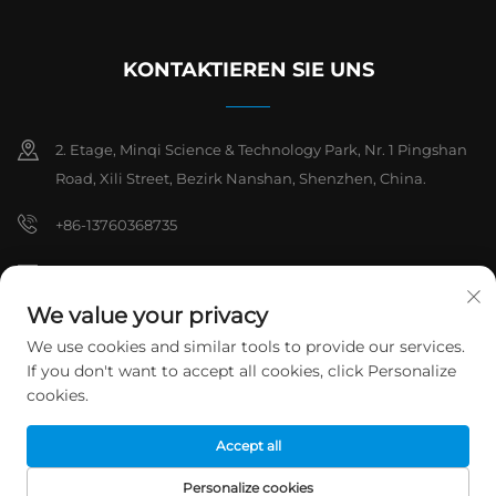
KONTAKTIEREN SIE UNS
2. Etage, Minqi Science & Technology Park, Nr. 1 Pingshan
Road, Xili Street, Bezirk Nanshan, Shenzhen, China.
+86-13760368735
[email protected]
We value your privacy
We use cookies and similar tools to provide our services.
Urheberrechte © 2026 Shenzhen Hanchuan Industrial Co., Ltd. Alle
If you don't want to accept all cookies, click Personalize
Rechte vorbehalten.
Datenschutzrichtlinie
cookies.
Accept all
Personalize cookies