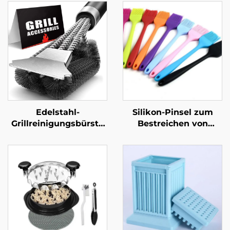
Edelstahl-
Silikon-Pinsel zum
Grillreinigungsbürste
Bestreichen von
mit Kunststoffgriff,
Gebäck für Küche und
multifunktional,
BBQ –
langlebig und
lebensmittelecht,
wiederverwendbar, für
langlebig,
Grill und Ofen – BBQ-
wiederverwendbar
Werkzeug
und umweltfreundlich;
zum Auftragen von Öl
oder Butter beim
Backen von Gebäck