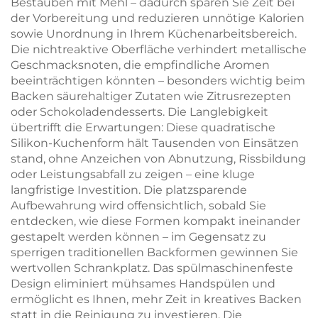
Bestäuben mit Mehl – dadurch sparen Sie Zeit bei
der Vorbereitung und reduzieren unnötige Kalorien
sowie Unordnung in Ihrem Küchenarbeitsbereich.
Die nichtreaktive Oberfläche verhindert metallische
Geschmacksnoten, die empfindliche Aromen
beeinträchtigen könnten – besonders wichtig beim
Backen säurehaltiger Zutaten wie Zitrusrezepten
oder Schokoladendesserts. Die Langlebigkeit
übertrifft die Erwartungen: Diese quadratische
Silikon-Kuchenform hält Tausenden von Einsätzen
stand, ohne Anzeichen von Abnutzung, Rissbildung
oder Leistungsabfall zu zeigen – eine kluge
langfristige Investition. Die platzsparende
Aufbewahrung wird offensichtlich, sobald Sie
entdecken, wie diese Formen kompakt ineinander
gestapelt werden können – im Gegensatz zu
sperrigen traditionellen Backformen gewinnen Sie
wertvollen Schrankplatz. Das spülmaschinenfeste
Design eliminiert mühsames Handspülen und
ermöglicht es Ihnen, mehr Zeit in kreatives Backen
statt in die Reinigung zu investieren. Die