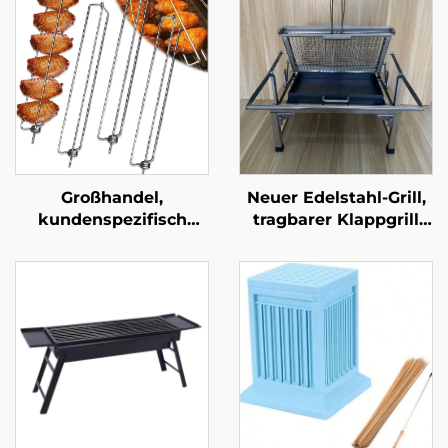
Großhandel,
Neuer Edelstahl-Grill,
kundenspezifisch
tragbarer Klappgrill
gefertigt: Neue
für Outdoor-Camping,
grenzüberschreitende
zum Grillen von
Grillschienen,
Fleisch und Fisch,
Outdoor-Grillgabeln,
drehbarer Haushalts-
Grillzangen und BBQ-
BBQ-Rost
Werkzeuge