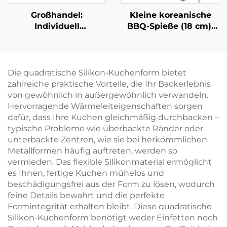
Großhandel:
Kleine koreanische
Individuell
BBQ-Spieße (18 cm),
gestaltbarer,
49-Loch-Kebab-
rauchfreier, tragbarer,
Hersteller-Box aus
klappbarer Outdoor-
strapazierfähigem,
BBQ-Grill,
umweltfreundlichem
Die quadratische Silikon-Kuchenform bietet
Holzkohlegrill,
Kunststoff (ABS)
zahlreiche praktische Vorteile, die Ihr Backerlebnis
Grillbackofen,
von gewöhnlich in außergewöhnlich verwandeln.
Fleischbräter, kleiner
Hervorragende Wärmeleiteigenschaften sorgen
Herd
dafür, dass Ihre Kuchen gleichmäßig durchbacken –
typische Probleme wie überbackte Ränder oder
unterbackte Zentren, wie sie bei herkömmlichen
Metallformen häufig auftreten, werden so
vermieden. Das flexible Silikonmaterial ermöglicht
es Ihnen, fertige Kuchen mühelos und
beschädigungsfrei aus der Form zu lösen, wodurch
feine Details bewahrt und die perfekte
Formintegrität erhalten bleibt. Diese quadratische
Silikon-Kuchenform benötigt weder Einfetten noch