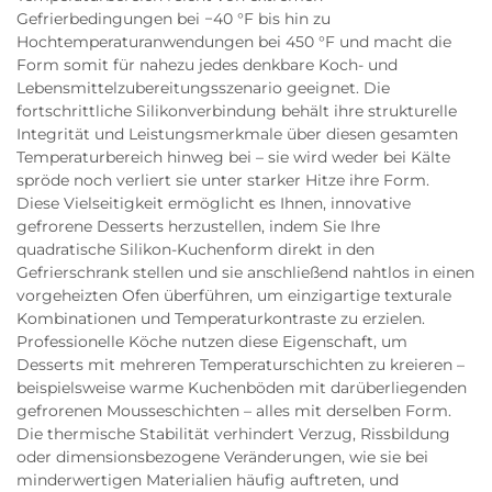
Gefrierbedingungen bei −40 °F bis hin zu
Hochtemperaturanwendungen bei 450 °F und macht die
Form somit für nahezu jedes denkbare Koch- und
Lebensmittelzubereitungsszenario geeignet. Die
fortschrittliche Silikonverbindung behält ihre strukturelle
Integrität und Leistungsmerkmale über diesen gesamten
Temperaturbereich hinweg bei – sie wird weder bei Kälte
spröde noch verliert sie unter starker Hitze ihre Form.
Diese Vielseitigkeit ermöglicht es Ihnen, innovative
gefrorene Desserts herzustellen, indem Sie Ihre
quadratische Silikon-Kuchenform direkt in den
Gefrierschrank stellen und sie anschließend nahtlos in einen
vorgeheizten Ofen überführen, um einzigartige texturale
Kombinationen und Temperaturkontraste zu erzielen.
Professionelle Köche nutzen diese Eigenschaft, um
Desserts mit mehreren Temperaturschichten zu kreieren –
beispielsweise warme Kuchenböden mit darüberliegenden
gefrorenen Mousseschichten – alles mit derselben Form.
Die thermische Stabilität verhindert Verzug, Rissbildung
oder dimensionsbezogene Veränderungen, wie sie bei
minderwertigen Materialien häufig auftreten, und