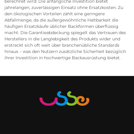
berechnet wird: Die anfängliche Investition bietet
jahrelangen, zuverlässigen Einsatz ohne Ersatzkosten. Zu
den ökologischen Vorteilen zählt eine geringere
Abfallmenge, da die außergewöhnliche Haltbarkeit die
häufigen Ersatzkäufe üblicher Backformen überflüssig
macht. Die Garantieabdeckung spiegelt das Vertrauen des
Herstellers in die Langlebigkeit des Produkts wider und
erstreckt sich oft weit über branchenübliche Standards
hinaus – was den Nutzern zusätzliche Sicherheit bezüglich
ihrer Investition in hochwertige Backausrüstung bietet.