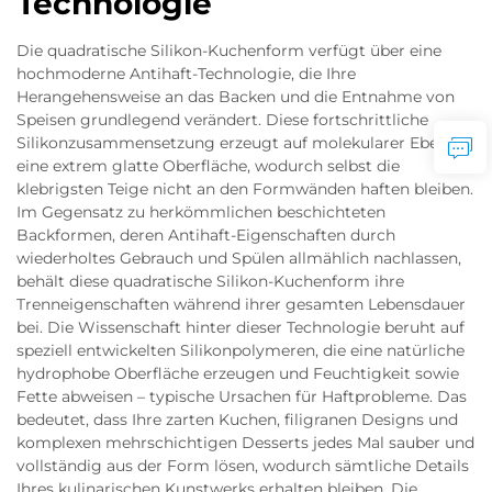
Technologie
Die quadratische Silikon-Kuchenform verfügt über eine
hochmoderne Antihaft-Technologie, die Ihre
Herangehensweise an das Backen und die Entnahme von
Speisen grundlegend verändert. Diese fortschrittliche
Silikonzusammensetzung erzeugt auf molekularer Ebene
eine extrem glatte Oberfläche, wodurch selbst die
klebrigsten Teige nicht an den Formwänden haften bleiben.
Im Gegensatz zu herkömmlichen beschichteten
Backformen, deren Antihaft-Eigenschaften durch
wiederholtes Gebrauch und Spülen allmählich nachlassen,
behält diese quadratische Silikon-Kuchenform ihre
Trenneigenschaften während ihrer gesamten Lebensdauer
bei. Die Wissenschaft hinter dieser Technologie beruht auf
speziell entwickelten Silikonpolymeren, die eine natürliche
hydrophobe Oberfläche erzeugen und Feuchtigkeit sowie
Fette abweisen – typische Ursachen für Haftprobleme. Das
bedeutet, dass Ihre zarten Kuchen, filigranen Designs und
komplexen mehrschichtigen Desserts jedes Mal sauber und
vollständig aus der Form lösen, wodurch sämtliche Details
Ihres kulinarischen Kunstwerks erhalten bleiben. Die