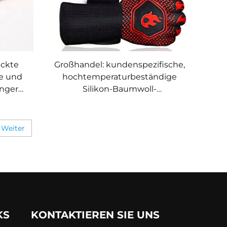
uckte
Großhandel: kundenspezifische,
e und
hochtemperaturbeständige
ngern,
Silikon-Baumwoll-
Kochen
Ofenhandschuhe,
hitzeisolierend, gegen
Verbrühungen beim Grillen und
Weiter
BBQ geeignet
KS
KONTAKTIEREN SIE UNS