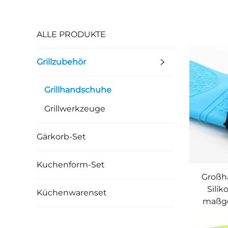
ALLE PRODUKTE
Grillzubehör
Grillhandschuhe
Grillwerkzeuge
Gärkorb-Set
Kuchenform-Set
Großh
Sili
Küchenwarenset
maßge
Koch- 
OE