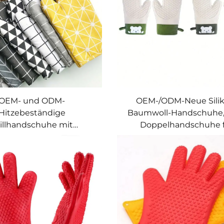
OEM- und ODM-
OEM-/ODM-Neue Sili
Hitzebeständige
Baumwoll-Handschuhe, 
illhandschuhe mit
Doppelhandschuhe 
chfester Oberfläche,
Mikrowelle, hitzebestä
aßgeschneiderte
Küchenhandschuhe für B
ofenhandschuhe aus
Grillen und Wärmeisoli
celter Baumwolle für
, Backen und Grillen –
Großhandel