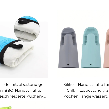
andel hitzebeständige
Silikon-Handschuhe fü
kon-BBQ-Handschuhe,
Grill, hitzebeständig
schneiderte Küchen-
Kochen, lange wasserd
und Grill-Handschuhe,
Ofenhandschuhe
M- und ODM-BBQ-