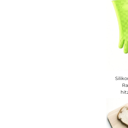
Silik
Ra
hi
Hand
Handha
Ihrem 