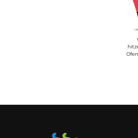
hitz
Ofen
Lebens
hi