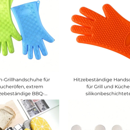
Handschuhe
on-Grillhandschuhe für
Hitzebeständige Hand
ucheröfen, extrem
für Grill und Küche
tzebeständige BBQ-
silikonbeschichtet
schuhe zum direkten
Ofenhandschuhe, wasse
ben heißer Speisen auf
und rutschfest, Topflapp
Grill oder Frittiergerät
Grill und Kochen