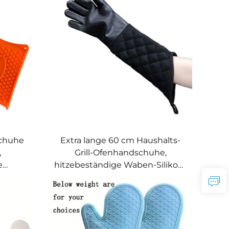
Grillen in der Küche
schuhe
Extra lange 60 cm Haushalts-
,
Grill-Ofenhandschuhe,
e
hitzebeständige Waben-Silikon-
rdicht
Baumwollhandschuhe
en für