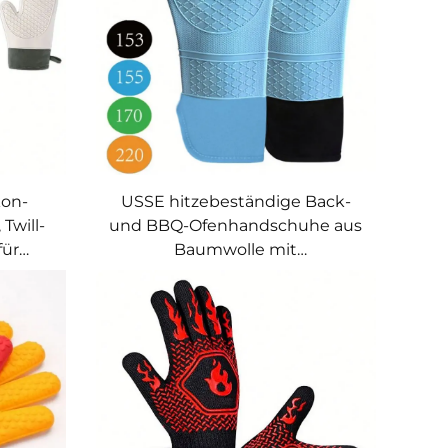
kon-
USSE hitzebeständige Back-
Twill-
und BBQ-Ofenhandschuhe aus
für
Baumwolle mit
ndige
Silikonbeschichtung für
acken,
Mikrowelle
erung