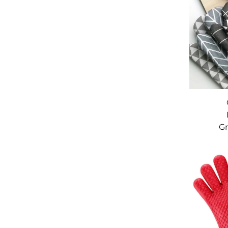
Gr
ruts
m
Back
recy
Kochen