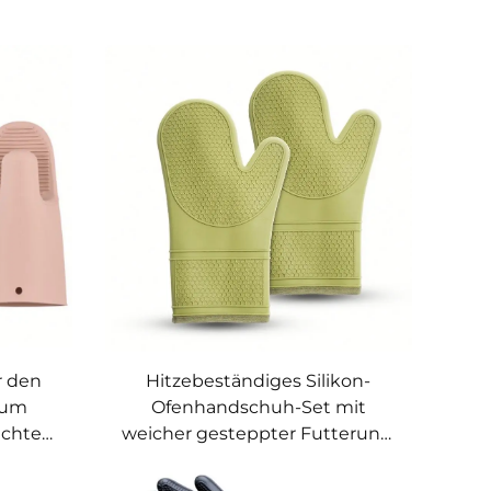
r den
Hitzebeständiges Silikon-
 zum
Ofenhandschuh-Set mit
ichte
weicher gesteppter Futterung,
extra lang, wasserdicht und
flexibel – ideal zum Kochen und