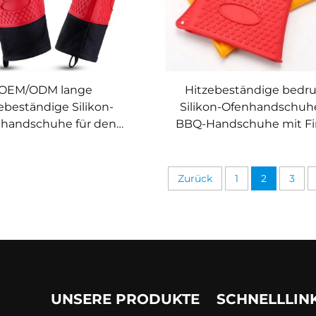
OEM/ODM lange
Hitzebeständige bedr
ebeständige Silikon-
Silikon-Ofenhandschuh
handschuhe für den
BBQ-Handschuhe mit Fi
mittelbereich, robust,
spülmaschinenfest für 
tze- und rutschfest,
und Backen
Grillhandschuh
Zurück
1
2
3
UNSERE PRODUKTE
SCHNELLLIN