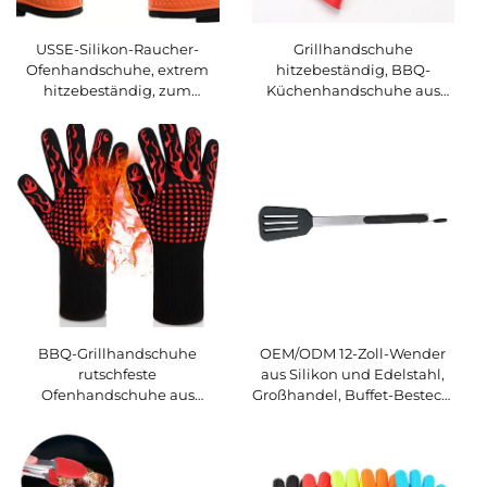
USSE-Silikon-Raucher-
Grillhandschuhe
Ofenhandschuhe, extrem
hitzebeständig, BBQ-
hitzebeständig, zum
Küchenhandschuhe aus
direkten Gebrauch auf Grill,
Silikon, Ofenhandschuhe
Fritteuse und Grillgrube,
zum sicheren Umgang mit
wasserdichte Grill- und
heißen Lebensmitteln,
BBQ-Handschuhe
Töpfen und Pfannen für den
Grill
BBQ-Grillhandschuhe
OEM/ODM 12-Zoll-Wender
rutschfeste
aus Silikon und Edelstahl,
Ofenhandschuhe aus
Großhandel, Buffet-Besteck,
lebensmittelechtem Silikon,
Dim-Sum-Clips,
Küchenuntersetzer
Grillwerkzeuge, Steak- und
(Potholder),
Brottongs
hitzebeständige