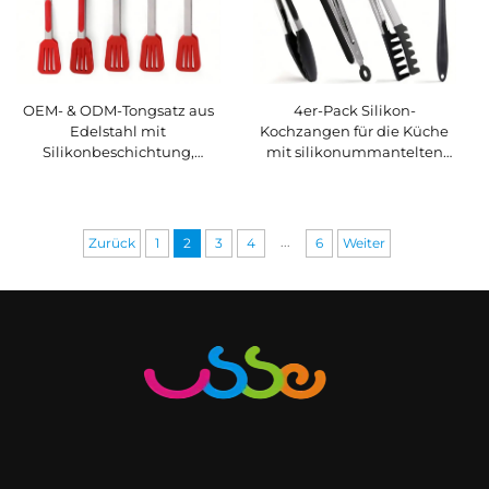
OEM- & ODM-Tongsatz aus
4er-Pack Silikon-
Edelstahl mit
Kochzangen für die Küche
Silikonbeschichtung,
mit silikonummantelten
Großhandels-Tongs,
Spitzen, antihaftfähige
Edelstahl-Küchen- und
BBQ-Grill- und Kochzangen
Grillzangen, Grillzangen
/ Lebensmittelzangen
...
Zurück
1
2
3
4
6
Weiter