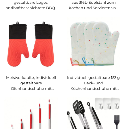
gestaltbare Logos,
aus 316L-Edelstahl zum
antihaftbeschichtete BBQ-
Kochen und Servieren von
Grill-Zange mit
Speisen, kleine Metall-
Verriegelungsfunktion,
Grillzange für Steaks und
Küchenzange aus Silikon
Buffets, hitzebeständiges
zum Kochen und
Grillwerkzeug für Barbecue
Zubereiten von
Lebensmitteln mit
Standfuß
Meistverkaufte, individuell
Individuell gestaltbare 153 g
gestaltbare
Back- und
Ofenhandschuhe mit
Küchenhandschuhe mit
Herkunftszertifikat für Grill
Wärmeisolierung für
und BBQ – extra lange,
Mikrowelle und Ofen –
hitzebeständige Silikon-
wasserdichte,
Ofenhandschuhe
hitzebeständige
Silikonhandschuhe für BBQ