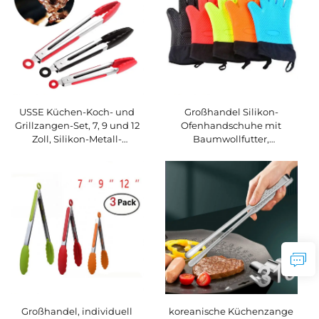
Ofenhandschuhe bis 1472 °F
für das Kochen beim Grillen
USSE Küchen-Koch- und
Großhandel Silikon-
Grillzangen-Set, 7, 9 und 12
Ofenhandschuhe mit
Zoll, Silikon-Metall-
Baumwollfutter,
Handdesign-Stil für
kundenspezifisch gestaltete
Lebensmittel-, Salat- und
hitzebeständige BBQ- und
Grill-Service, verpackt im
Küchengrill-Handschuhe,
BBQ-Box-Design
extra lang, rutschfest,
Topfhalter
Großhandel, individuell
koreanische Küchenzange