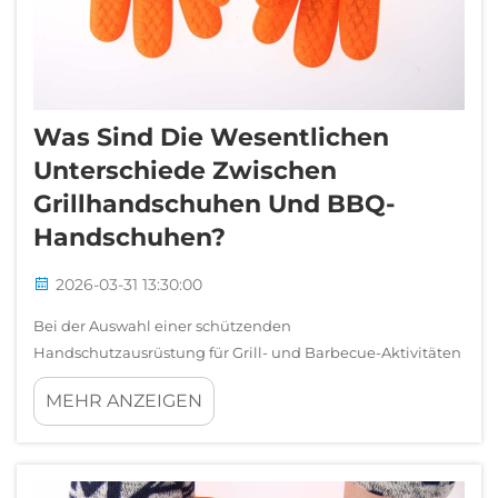
Was Sind Die Wesentlichen
Unterschiede Zwischen
Grillhandschuhen Und BBQ-
Handschuhen?
2026-03-31 13:30:00
Bei der Auswahl einer schützenden
Handschutzausrüstung für Grill- und Barbecue-Aktivitäten
geraten viele Outdoor-Kochbegeisterte in Bezug auf die
MEHR ANZEIGEN
Unterscheidung zwischen Grillhandschuhen und BBQ-
Handschuhen oft ins Stocken. Obwohl beide grundsätzlich
den Zweck erfüllen, die Hände vor extremer Hitze zu
schützen, ...