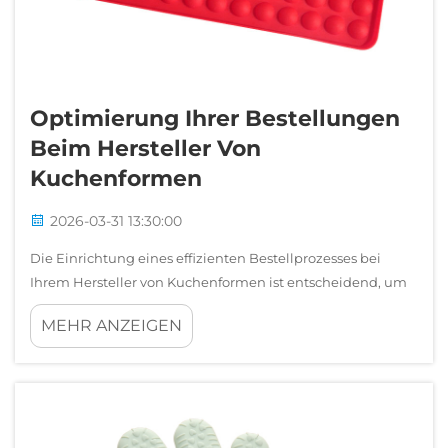
Optimierung Ihrer Bestellungen
Beim Hersteller Von
Kuchenformen
2026-03-31 13:30:00
Die Einrichtung eines effizienten Bestellprozesses bei
Ihrem Hersteller von Kuchenformen ist entscheidend, um
konsistente Produktionsabläufe aufrechtzuerhalten und
MEHR ANZEIGEN
die Kundenanforderungen in der wettbewerbsintensiven
Backbranche zu erfüllen. Die Optimierung Ihrer
Lieferkettenbeziehung...