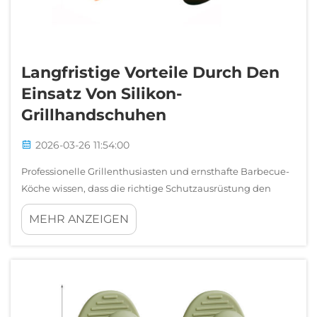
Langfristige Vorteile Durch Den
Einsatz Von Silikon-
Grillhandschuhen
2026-03-26 11:54:00
Professionelle Grillenthusiasten und ernsthafte Barbecue-
Köche wissen, dass die richtige Schutzausrüstung den
Unterschied zwischen sicheren, angenehmen
MEHR ANZEIGEN
Kochsessions und potenziell gefährlichen Begegnungen
mit extremer Hitze ausmacht. Hochwertige
Grillhandschuhe...