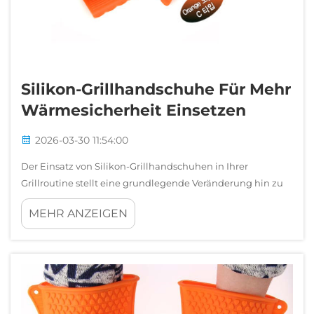
Silikon-Grillhandschuhe Für Mehr
Wärmesicherheit Einsetzen
2026-03-30 11:54:00
Der Einsatz von Silikon-Grillhandschuhen in Ihrer
Grillroutine stellt eine grundlegende Veränderung hin zu
verbesserter Wärmesicherheit und größerem
MEHR ANZEIGEN
Handlungssicherheitsgefühl dar. Diese fortschrittlichen
Schutzausrüstungen haben die Art und Weise, wie
Fachleute und Enthusiasten hohe Temperaturen beim
Grillen bewältigen, nachhaltig verändert.