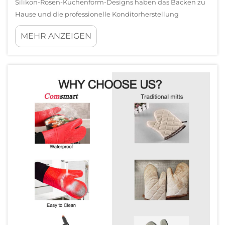
Silikon-Rosen-Kuchenform-Designs haben das Backen zu
Hause und die professionelle Konditorherstellung
revolutioniert, indem sie aufwändige Blütenmuster bieten,
MEHR ANZEIGEN
die gewöhnliche Kuchen in beeindruckende Mittelpunkte
verwandeln. Beim Vergleich verschiedener Rosen-
Kuchenform-Designs müssen Bäcker …