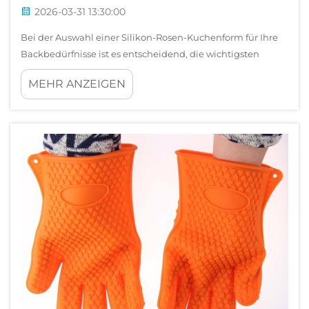
2026-03-31 13:30:00
Bei der Auswahl einer Silikon-Rosen-Kuchenform für Ihre
Backbedürfnisse ist es entscheidend, die wichtigsten
Faktoren zu kennen, anhand derer sich hochwertige
MEHR ANZEIGEN
Produkte von minderwertigen Alternativen unterscheiden
– sowohl für professionelle Bäcker als auch für
Hobbybäcker zu Hause. Der Markt bietet zahlreiche ...