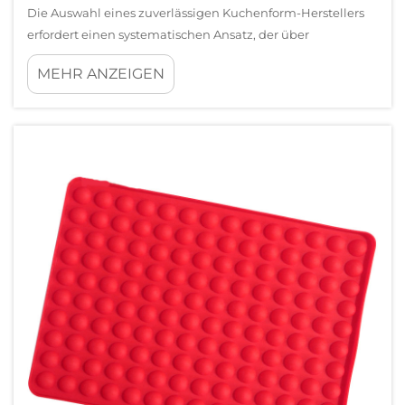
Die Auswahl eines zuverlässigen Kuchenform-Herstellers
erfordert einen systematischen Ansatz, der über
oberflächliche Bewertungen hinausgeht. Die Qualität Ihrer
MEHR ANZEIGEN
Kuchenform wirkt sich unmittelbar auf die
Produktionseffizienz, die Produktkonsistenz und
letztendlich auf Ihren Unternehmensruf aus …