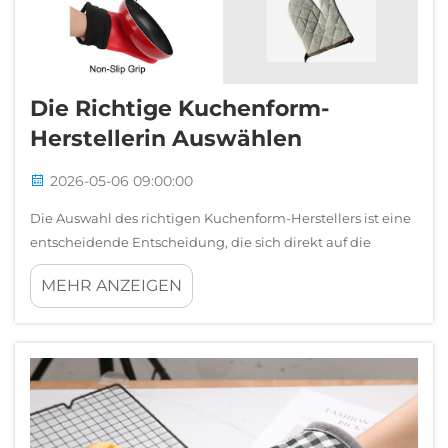
Die Richtige Kuchenform-
Herstellerin Auswählen
2026-05-06 09:00:00
Die Auswahl des richtigen Kuchenform-Herstellers ist eine
entscheidende Entscheidung, die sich direkt auf die
Produktqualität, die Produktionseffizienz und die
MEHR ANZEIGEN
langfristige Geschäftswirtschaftlichkeit auswirkt. Ob Sie
eine kommerzielle Bäckerei betreiben, eine
Einzelhandelsmarke für Küchenbedarf verwalten oder …