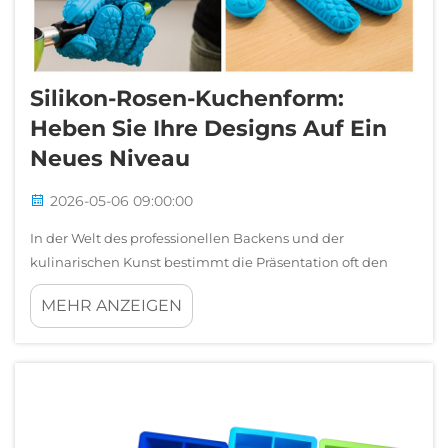
Silikon-Rosen-Kuchenform:
Heben Sie Ihre Designs Auf Ein
Neues Niveau
2026-05-06 09:00:00
In der Welt des professionellen Backens und der
kulinarischen Kunst bestimmt die Präsentation oft den
Unterschied zwischen einem unvergesslichen Dessert und
MEHR ANZEIGEN
einem gewöhnlichen. Die Silikon-Rosen-Kuchenform hat
sich als ein wandelndes Werkzeug etabliert, das Bäckern,
Konditoren …