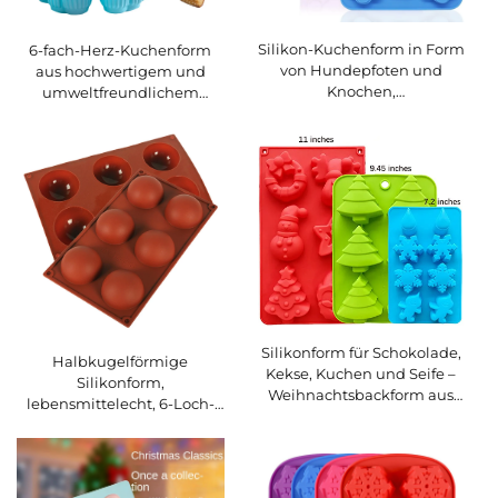
Silikon-Kuchenform in Form
6-fach-Herz-Kuchenform
von Hundepfoten und
aus hochwertigem und
Knochen,
umweltfreundlichem
spülmaschinengeeignet,
Silikon
Premium-Qualität – für
Kekse, Schokolade und
Cookies
Silikonform für Schokolade,
Halbkugelförmige
Kekse, Kuchen und Seife –
Silikonform,
Weihnachtsbackform aus
lebensmittelecht, 6-Loch-
Silikon, kundenspezifische
Halbkreisform für Fudge,
Silikon-Kuchenform
Küchen-Silikonbackform für
Schokoladenkuchen