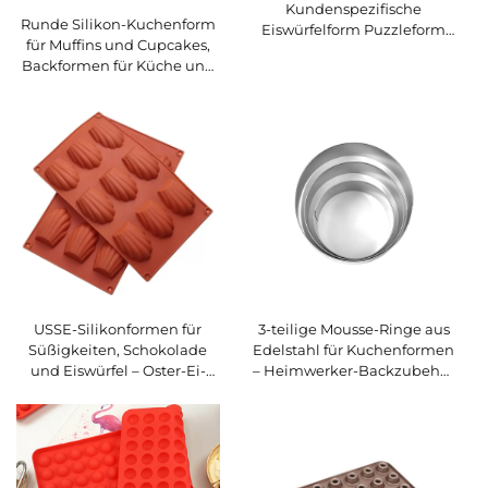
Kundenspezifische
Runde Silikon-Kuchenform
Eiswürfelform Puzzleform
für Muffins und Cupcakes,
Silikon-Eisherstellungs-
Backformen für Küche und
Tools Kundenspezifische
Kochen, Backzubehör, DIY-
Eisform Kuchenform
Werkzeug für die
Kuchendekoration
USSE-Silikonformen für
3-teilige Mousse-Ringe aus
Süßigkeiten, Schokolade
Edelstahl für Kuchenformen
und Eiswürfel – Oster-Ei-
– Heimwerker-Backzubehör
und Hasenform inkl.
für die Küche,
individuell gestaltbarer
lebensmittelecht, verpackt
Kuchenform
in einer Metalltasche,
Mindestbestellmenge 5
Stück