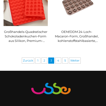
Großhandels-Quadratischer
OEM/ODM 24-Loch-
Schokoladenkuchen-Form
Macaron-Form, Großhandel,
aus Silikon, Premium-
kohlenstoffstahlbasierte,
Holiday-Schokoladenform
beschichtete
aus Silikon,
Schokoladenkuchen-Form,
maßgeschneidert
Pudding- und Gelee-
Formen
Zurück
1
2
3
4
5
Weiter