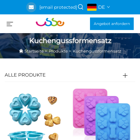
DE
[email protected]
Angebot anfordern
Kuchengussformensatz
Startseite
>
Produkte
>
Kuchengussformensatz
ALLE PRODUKTE