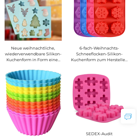
6-fach-Weihnachts-
Neue weihnachtliche,
Schneeflocken-Silikon-
wiederverwendbare Silikon-
Kuchenform zum Herstellen
Kuchenform in Form eines
von Seife, Kerzen, Bonbons,
Schneemanns – für
Muffins, Pralinen und
Lebkuchenmann,
Kuchendekoration
handgefertigte DIY-Kekse
und Backform
SEDEX-Audit