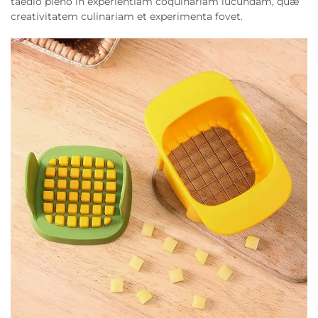
taedio pleno in experientiam coquinariam iucundam, quæ
creativitatem culinariam et experimenta fovet.