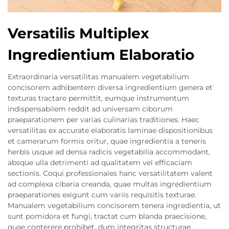
Versatilis Multiplex
Ingredientium Elaboratio
Extraordinaria versatilitas manualem vegetabilium
concisorem adhibentem diversa ingredientium genera et
texturas tractare permittit, eumque instrumentum
indispensabilem reddit ad universam ciborum
praeparationem per varias culinarias traditiones. Haec
versatilitas ex accurate elaboratis laminae dispositionibus
et camerarum formis oritur, quae ingredientia a teneris
herbis usque ad densa radicis vegetabilia accommodant,
absque ulla detrimenti ad qualitatem vel efficaciam
sectionis. Coqui professionales hanc versatilitatem valent
ad complexa cibaria creanda, quae multas ingredientium
praeparationes exigunt cum variis requisitis texturae.
Manualem vegetabilium concisorem tenera ingredientia, ut
sunt pomidora et fungi, tractat cum blanda praecisione,
quae conterere prohibet, dum integritas structurae