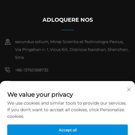
ADLOQUERE NOS
secundus solium, Minqi Scientia et Technologia Parcus,
Via Pingshan n. 1, Vicus Xili, Districus Nanshan, Shenzhen,
Sina.
+86-13760368735
[email protected]
We value your privacy
We use cookies and similar tools to provide our services.
Omnia iura reservantur © 2026 Shenzhen Hanchuan Industrial
If you don't want to accept all cookies, click Personalize
Co,.Ltd.
Politica Privata
cookies.
Accept all