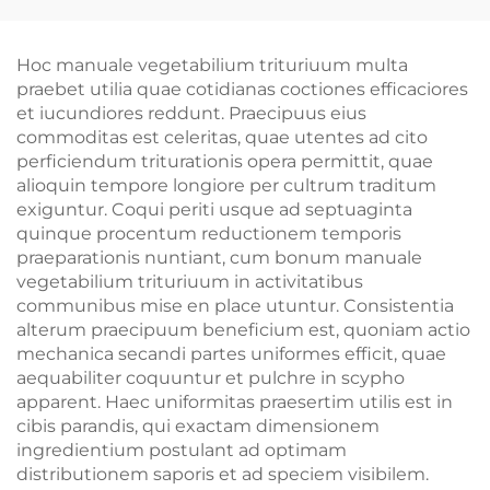
ad usum grilling (ad
ex plāsticō, ad usum
usum foris) — forfices
domesticum et in
ad usum barbecue,
culīnā, trītūrātor
Hoc manuale vegetabilium trituriuum multa
fornaces, et
carnis, trītūrātor ad
praebet utilia quae cotidianas coctiones efficaciores
instrumenta ad usum
carnem pullulātam, ad
et iucundiores reddunt. Praecipuus eius
barbecue
porcum trītum,
commoditas est celeritas, quae utentes ad cito
bovem, et avem
perficiendum triturationis opera permittit, quae
gallīnam,
alioquin tempore longiore per cultrum traditum
multifunctionālis,
exiguntur. Coqui periti usque ad septuaginta
dūrābilis, amīca
quinque procentum reductionem temporis
ambientis.
praeparationis nuntiant, cum bonum manuale
vegetabilium trituriuum in activitatibus
communibus mise en place utuntur. Consistentia
alterum praecipuum beneficium est, quoniam actio
mechanica secandi partes uniformes efficit, quae
aequabiliter coquuntur et pulchre in scypho
apparent. Haec uniformitas praesertim utilis est in
cibis parandis, qui exactam dimensionem
ingredientium postulant ad optimam
distributionem saporis et ad speciem visibilem.