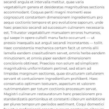
secandi angula et intervalla metitur, quae varia
vegetabilium genera et desideratas magnitudines sectionis
accommodant. Coquus periti magni momenti esse
cognoscunt constantem dimensionem ingredientium pro
aequo coctionis tempore et pro evolutione saporum, unde
haec praecisio secandi ad successum culinarem necessaria
est. Triturator vegetabilium manualem errores humanos,
qui saepe in opere cultelli manu facto occurrunt — ut
pressio inaequalis aut anguli secandi inconstantes — tollit.
Haec consistentia mechanica certam facit ut omnis allii
lamella eandem crassitudinem servet, omnis herba eandem
minutionem, et omnis piper eandem dimensionem
concisionis obtineat. Praecisio non solum ad simplicem
magnitudinis uniformitatem pertinet, sed etiam ad
limpidas marginum sectiones, quae structuram cellularem
servant et contusionem ingredientium prohibent. Haec
conservatio optimam texturam, aspectum et valorem
nutrimentalem per totum coctionis processum servat.
Magistri culinarum restauratorum hanc praecisionem pro
standardizatis portionibus et constanti ciborum exhibitione
per plures temporum periodos aestimant. Coqui domestici