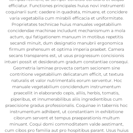
efficiatur. Functiones principales huius novi instrumenti
coquinarii sunt: caedere in quadrata, minuere, et concidere
varia vegetabilia cum mirabili efficacia et uniformitate.
Proprietates technicae huius manuales vegetabilium
concidendae machinae includunt mechanismum a mola
actum, qui fatigationem manuum in motibus repetitis
secandi minuit, dum designatio manubrii ergonomica
firmum prehensum et optima imperia praebet. Camera
secans transparens est, ut usus progressum concisionis
intueri possit et desideratum gradum constantiae consequi.
Geometria laminae provecta certam secionem sine
contritione vegetabilium delicatarum efficit, ut textura
naturalis et valor nutrimentalis eorum serventur. Hoc
manuale vegetabilium concidendum instrumentum
praecellit in elaborando cepis, alliis, herbis, tomatis,
piperibus, et innumerabilibus aliis ingredientibus cum
praecisione gradus professionalis. Coquinae in tabernis hoc
instrumentum adhibent, ut constantiam in exhibitione
ciborum servent et tempus praeparationis multum
minuant. Coqui domi commoditatem valde aestimant,
cum cibos pro familia aut pro hospitibus parant. Usus huius