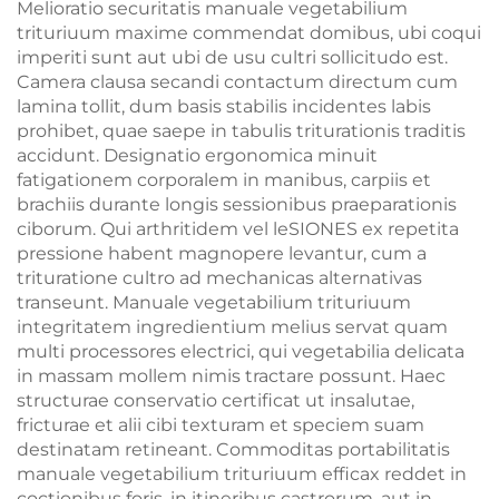
Melioratio securitatis manuale vegetabilium
trituriuum maxime commendat domibus, ubi coqui
imperiti sunt aut ubi de usu cultri sollicitudo est.
Camera clausa secandi contactum directum cum
lamina tollit, dum basis stabilis incidentes labis
prohibet, quae saepe in tabulis triturationis traditis
accidunt. Designatio ergonomica minuit
fatigationem corporalem in manibus, carpiis et
brachiis durante longis sessionibus praeparationis
ciborum. Qui arthritidem vel leSIONES ex repetita
pressione habent magnopere levantur, cum a
trituratione cultro ad mechanicas alternativas
transeunt. Manuale vegetabilium trituriuum
integritatem ingredientium melius servat quam
multi processores electrici, qui vegetabilia delicata
in massam mollem nimis tractare possunt. Haec
structurae conservatio certificat ut insalutae,
fricturae et alii cibi texturam et speciem suam
destinatam retineant. Commoditas portabilitatis
manuale vegetabilium trituriuum efficax reddet in
coctionibus foris, in itineribus castrorum, aut in