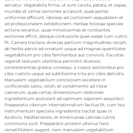
servatur. Vegetabilia firma, ut sunt carota, patata, et cepae,
mundas et certas sectiones accipiunt, quae partes
uniformes efficiunt, idoneas ad coctionem aequabilem et
ad professionalem exhibitionem. Herbae foliosae speciale
actione secantur, quae minutissimas et constantes
sectiones efficit, absque contusione quae saepe cum cultro
fit. Camera tractans diversas partium magnitudines recipit,
ab herbis parvis ad ornatum usque ad magnas quantitates
vegetabilium pro cibis familiaribus aut conviviis. Facultas
regendi texturam utentibus permittit diversos
consisterentiae gradus consequi, a crassis sectionibus pro
cibis rusticis usque ad subtilissima trita pro cibis delicatis.
Manualem vegetabilium concisorem excellere in
conficiendis salsis, relish, et condimentis ad instar
caenarum, quae certas dimensionum relationes
ingredientium postulant ad optimam saporem aequilibrii.
Praeparatio ciborum internationalium facilius fit, cum hoc
instrumentum specialia ingredientia tractat quae in
Asiaticis, Mediterraneis, et Americanae Latinae culinis
communia sunt. Praeparatio proteini ulterius hanc
versatilitatem augent, nam manualem vegetabilium