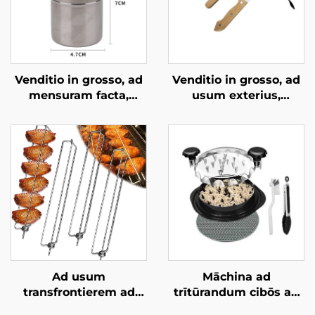
Venditio in grosso, ad
Venditio in grosso, ad
mensuram facta,
usum exterius,
portabilis series
griliarium BBQ ad
instrumentorum ad
carbonem, ad usum
barbecue carbonis in
domesticum, cum
aperto, completa
forcipibus, cultro
accessoriorum ad
culinario manubrio
craticulam barbecue,
ligneo, spatula et furca
utensilia durabilia et
reutilisabilia, furcae
barbecue
Ad usum
Māchina ad
transfrontierem ad
trītūrandum cibōs ad
modum: ferramenta
coquendum ad ignem,