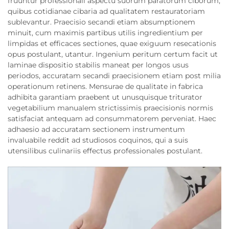
fruuntur professionali aspectu suorum paratorum ciborum,
quibus cotidianae cibaria ad qualitatem restauratoriam
sublevantur. Praecisio secandi etiam absumptionem
minuit, cum maximis partibus utilis ingredientium per
limpidas et efficaces sectiones, quae exiguum resecationis
opus postulant, utantur. Ingenium peritum certum facit ut
laminae dispositio stabilis maneat per longos usus
periodos, accuratam secandi praecisionem etiam post milia
operationum retinens. Mensurae de qualitate in fabrica
adhibita garantiam praebent ut unusquisque triturator
vegetabilium manualem strictissimis praecisionis normis
satisfaciat antequam ad consummatorem perveniat. Haec
adhaesio ad accuratam sectionem instrumentum
invaluabile reddit ad studiosos coquinos, qui a suis
utensilibus culinariis effectus professionales postulant.