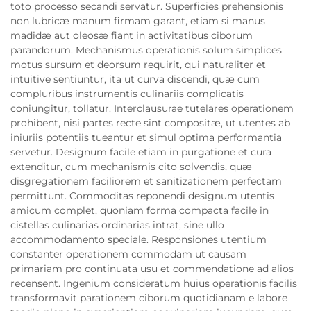
toto processo secandi servatur. Superficies prehensionis
non lubricæ manum firmam garant, etiam si manus
madidæ aut oleosæ fiant in activitatibus ciborum
parandorum. Mechanismus operationis solum simplices
motus sursum et deorsum requirit, qui naturaliter et
intuitive sentiuntur, ita ut curva discendi, quæ cum
compluribus instrumentis culinariis complicatis
coniungitur, tollatur. Interclausurae tutelares operationem
prohibent, nisi partes recte sint compositæ, ut utentes ab
iniuriis potentiis tueantur et simul optima performantia
servetur. Designum facile etiam in purgatione et cura
extenditur, cum mechanismis cito solvendis, quæ
disgregationem faciliorem et sanitizationem perfectam
permittunt. Commoditas reponendi designum utentis
amicum complet, quoniam forma compacta facile in
cistellas culinarias ordinarias intrat, sine ullo
accommodamento speciale. Responsiones utentium
constanter operationem commodam ut causam
primariam pro continuata usu et commendatione ad alios
recensent. Ingenium consideratum huius operationis facilis
transformavit parationem ciborum quotidianam e labore