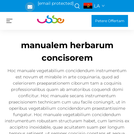
[email protected]
LA
Petere Offertam
manualem herbarum
concisorem
Hoc manuale vegetabilium concidendum instrumentum
est novum et mirabile in arte coquinaria, quod ad
celeriorem praeparationem ciborum tam a coquinis
professionalibus quam ab amatoribus coquendi domi
conficitur. Hoc manuale secans instrumentum
praecisionem technicam cum usu facile coniungit, ut in
operibus vegetabilium concidendorum praestantissime
fungatur. Hoc manuale vegetabilium concidendum
instrumentum robustam structuram habet, cum laminis ex
accipitro inoxidable, quae acuitatem suam per longum
tempus retinent, ut semper concisio constans et aequa