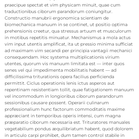
praecipue spectat et vim physicam minuit, quae cum
traductionibus ciborum parandorum coniungitur.
Constructio manubrii ergonomica scientiam de
biomechanica manuum in se continet, ut positio optima
prehensionis creetur, qua stressus artuum et musculorum
in motibus repetitis minuatur. Mechanismus a mola actus
vim input utentis amplificat, ita ut pressio minima sufficiat
ad maximam vim secandi per principia vantagii mechanici
consequendam. Hoc systema multiplicationis virium
utentes, quorum vis manuum limitata est — inter quos
senes vel qui impedimenta mobilitatis habent — ad
difficilissima triturationis opera facilius perficienda
permittit. Ciclus operationis lenis ictus asperos aut
repentinam resistentiam tollit, quae fatigationem manuum
vel incommodum in longioribus ciborum parandorum
sessionibus causare possent. Operarii culinarum
professionalium hunc factorum commoditatis maxime
appræciant in temporibus operis intensi, cum magna
præparatio ciborum necessaria est. Trituratores manuales
vegetabilium pondus æquilibriatum habent, quod dolorem
in articulo carpi prohibet, dum tamen control stabile in