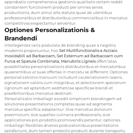
approbatio comprehensiva gestionis qualitatis certam reddit
constantem functionem producti per omnes series
productionis, dum simul alta statuta quae ab utentibus
professionalibus et distributoribus commercialibus in mercatus
competitivos exspectantur serventur.
Optiones Personalizationis &
Brandendi
Intellegentes varia postulata de branding quae a negotiis
modernis proponuntur, hoc
Set Multifunctionalis e Acciaio
Inoxidabili ad Barbacoam, Set Externum ad Barbacoam cum
Furca et Spatula Combinata, Manubriis Ligneis
offert latas
possibilitates personalizationis distributoribus et mercatoribus
quaerentibus ut suae offertae in mercatu se differrent. Optiones
personalizationis manuum includunt cauteriationem laseris,
signationem caloris cum insignibus, et selectionem specierum
lignorum ad aptandum aestheticae specificae brandi et
praefertionibus mercatus destinati.
Personalizatio imballagii excedit simplicem brandingem ad
solutiones presentationis completas quae ad segmenta
mercatus specifica adaptantur. Sive mercatus donorum
praemiorum, sive supellex culinaria professionalis, sive
applicationes pro prodottis promovendis petantur, optiones
imballagii flexibiles diversis postulationibus presentationis
satisfaciunt, dum tamen protectio producti durante transportu