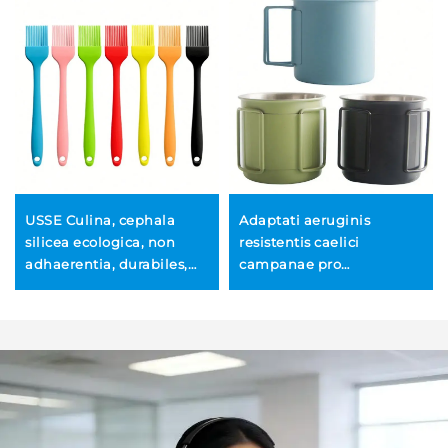
USSE Culina, cephala
Adaptati aeruginis
silicea ecologica, non
resistentis caelici
adhaerentia, durabiles,
campanae pro
resistentes calori, ad
castrametatione, OEM
unguendum et ad
ODM plicabiles caffei
pastilia, manubrium ex
campanae, birrariae
metallo, secundum
canthari, BBQ frigidae
morem Coreano, ad
potus canthari, portabiles
barbacuam
pro exteris