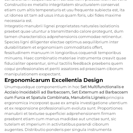
Constructio ex metallo integritatem structuralem conservat
etiam cum altis temperaturis et usu frequente subiecta est, ita
ut idonea sit tam ad usus intus quam foris, ubi fides maxime
necessaria est.
Integratio manubrii lignei proprietates naturales isolationis
praebet quae utuntur a transmittendo calore protegunt, dum
tamen characteristics adprehensionis commodae retinentur.
Species ligni diligenter electae optimus aequilibrium inter
durabilitatem et ergonomiam commoditatis offert,
fessitudinem manuum in longioribus coquendi temporibus
minuens. Haec combinatio materiae instrumenta creavit quae
fiducialiter operantur, simul tactilis feedback praebens quem
coqui professionales et periti assatores ad praecisam ciborum
manipulationem exspectant.
Ergonomicarum Excellentia Design
Unumquodque componentium in hoc
Set Multifunctionalis e
Acciaio Inoxidabili ad Barbacoam, Set Externum ad Barbacoam
cum Furca et Spatula Combinata, Manubriis Ligneis
principia
ergonomica incorporat quae ex ampla investigatione utentium
et ex responsione professionalium evoluta sunt. Proportiones
manubrii et texturae superficiei adprehensionem firmam
praebent etiam cum manus madidae aut unctae sunt, sic
tutelam et imperium in activitatibus parandi ciborum
augentes. Distributio ponderis per singula instrumenta