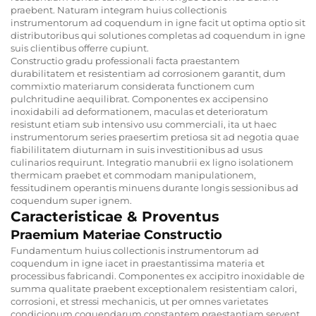
praebent. Naturam integram huius collectionis
instrumentorum ad coquendum in igne facit ut optima optio sit
distributoribus qui solutiones completas ad coquendum in igne
suis clientibus offerre cupiunt.
Constructio gradu professionali facta praestantem
durabilitatem et resistentiam ad corrosionem garantit, dum
commixtio materiarum considerata functionem cum
pulchritudine aequilibrat. Componentes ex accipensino
inoxidabili ad deformationem, maculas et deterioratum
resistunt etiam sub intensivo usu commerciali, ita ut haec
instrumentorum series praesertim pretiosa sit ad negotia quae
fiabililitatem diuturnam in suis investitionibus ad usus
culinarios requirunt. Integratio manubrii ex ligno isolationem
thermicam praebet et commodam manipulationem,
fessitudinem operantis minuens durante longis sessionibus ad
coquendum super ignem.
Caracteristicae & Proventus
Praemium Materiae Constructio
Fundamentum huius collectionis instrumentorum ad
coquendum in igne iacet in praestantissima materia et
processibus fabricandi. Componentes ex accipitro inoxidable de
summa qualitate praebent exceptionalem resistentiam calori,
corrosioni, et stressi mechanicis, ut per omnes varietates
condicionum coquendarum constantem praestantiam servent.