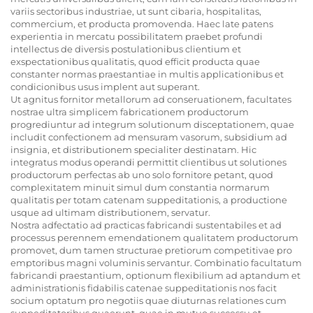
variis sectoribus industriae, ut sunt cibaria, hospitalitas,
commercium, et producta promovenda. Haec late patens
experientia in mercatu possibilitatem praebet profundi
intellectus de diversis postulationibus clientium et
exspectationibus qualitatis, quod efficit producta quae
constanter normas praestantiae in multis applicationibus et
condicionibus usus implent aut superant.
Ut agnitus fornitor metallorum ad conseruationem, facultates
nostrae ultra simplicem fabricationem productorum
progrediuntur ad integrum solutionum disceptationem, quae
includit confectionem ad mensuram vasorum, subsidium ad
insignia, et distributionem specialiter destinatam. Hic
integratus modus operandi permittit clientibus ut solutiones
productorum perfectas ab uno solo fornitore petant, quod
complexitatem minuit simul dum constantia normarum
qualitatis per totam catenam suppeditationis, a productione
usque ad ultimam distributionem, servatur.
Nostra adfectatio ad practicas fabricandi sustentabiles et ad
processus perennem emendationem qualitatem productorum
promovet, dum tamen structurae pretiorum competitivae pro
emptoribus magni voluminis servantur. Combinatio facultatum
fabricandi praestantium, optionum flexibilium ad aptandum et
administrationis fidabilis catenae suppeditationis nos facit
socium optatum pro negotiis quae diuturnas relationes cum
suppeditatoribus quaerunt, quae in mutuo successu et