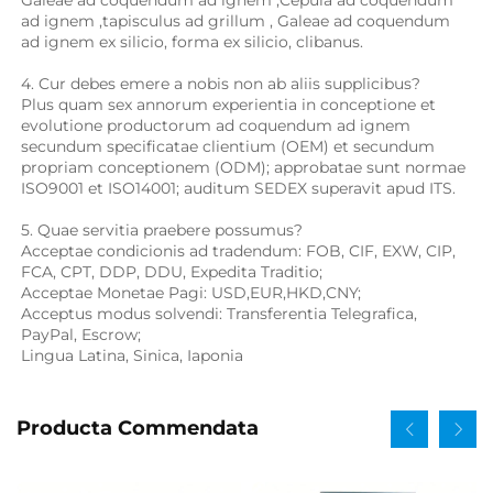
ad ignem 
,
tapisculus ad grillum 
, Galeae ad coquendum 
ad ignem ex silicio, 
forma ex silicio, clibanus. 
4. Cur debes emere a nobis non ab aliis supplicibus?   
Plus quam sex annorum experientia in conceptione et 
evolutione productorum ad coquendum ad ignem 
secundum specificatae clientium (OEM) et secundum 
propriam conceptionem (ODM); approbatae sunt normae 
ISO9001 et ISO14001; auditum SEDEX superavit apud ITS. 
5. Quae servitia praebere possumus?   
Acceptae condicionis ad tradendum: FOB, CIF, EXW, CIP, 
FCA, CPT, DDP, DDU, Expedita Traditio; 
Acceptae Monetae Pagi: USD,EUR,HKD,CNY; 
Acceptus modus solvendi: Transferentia Telegrafica, 
PayPal, Escrow; 
Lingua Latina, Sinica, Iaponia 
Producta Commendata