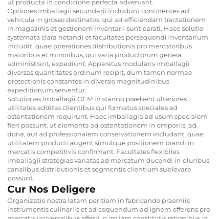
ut producta in condicione perfecta adveniant.
Optiones imballagii secundarii includunt continentes ad
vehicula in grosso destinatos, qui ad efficiendam tractationem
in magazinis et gestionem inventarii sunt parati. Haec solutio
systemata clara notandi et facultates persequendi inventarium
includit, quae operationes distributionis pro mercatoribus
maioribus et minoribus, qui varia productorum genera
administrant, expediunt. Apparatus modularis imballagii
diversas quantitates ordinum recipit, dum tamen normae
protectionis constantes in diversis magnitudinibus
expeditionum serventur.
Solutiones imballagii OEM in stanno praebent ulteriores
utilitates additas clientibus qui formatus speciales ad
ostentationem requirunt. Haec imballagia ad usum specialem
fieri possunt, ut elementa ad ostentationem in emporiis, ad
dona, aut ad professionalem conservationem includant, quae
utilitatem producti augent simulque positionem brandi in
mercatis competitivis confirmant. Facultates flexibiles
imballagii strategias variatas ad mercatum ducendi in pluribus
canalibus distributionis et segmentis clientium sublevare
possunt.
Cur Nos Deligere
Organizatio nostra latam peritiam in fabricando praemiis
instrumentis culinariis et ad coquendum ad ignem offerens pro
mercatis universalibus afferit, cum iam constitutis rationibus in