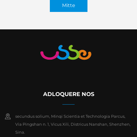
Mitte
ADLOQUERE NOS
secundus solium, Minqi Scientia et Technologia Parcus,
Via Pingshan n. 1, Vicus Xili, Districus Nanshan, Shenzhen,
Sina.