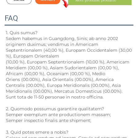
FAQ
1. Quis sumus?   
Sedem habemus in Guangdong, Sinis; ab anno 2002 
originem duximus; vendimus in Americam 
Septentrionalem (40,00 %), Europam Occidentalem (30,00 
%), Europam Orientalem 
(10,00 %), Europam Septentrionalem (10,00 %), Americam 
Meridiem (00,00 %), Asiam Sudorientalem (00,00 %), 
Africam (00,00 %), Oceaniam (00,00 %), Medio 
Oriens (00.00%), Asia Orientalis (00.00%), America 
Centralis (00.00%), Europa Meridionalis (00.00%), Asia 
Meridionalis (00.00%), Mercatus Domesticus (00.00%). 
Sunt tota de 11-50 personae in nostro officina. 
2. Quomodo possumus garantire qualitatem?   
Semper exemplum ante productionem massam;   
Semper inspectio finalis ante shipment;   
3. Quid potes emere a nobis?   
Galeae ad coquendum ad ignem 
,
Cepula ad coquendum 