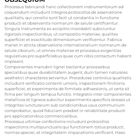
Processus fabricandi hanc collectionem instrumentorum ad
coquendum includunt integros protocollos de asservatione
qualitatis, qui consilio sunt facti ut constantia in functione
producti et observantia normarum de salute certificentur.
Singula instrumenta ex accipitro inoxidabili subiciuntur
rigorosis inspectionibus, ut compositio materiae, qualitas
superficiei et exactitudo dimensionum verificentur. Fabrica
manet in stricta observatione internationalium normarum de
salute ciborum, ut omnes materiae et processus exigentias
regulativas pro superficiebus quae cum cibis contactum habent
impleant.
Componentes manubrii lignei tractantur processibus
specialibus quae durabilitatem augent, dum tamen naturales
aesthetici characteres servantur. Procedurae controlus qualitatis
includunt verificatio contenti umoris, inspectionem finitionis
superficiei, et experimenta de firmitate adhaesionis, ut certa sit
firma per longum tempus functio. Integratio inter componentes
metallicos et ligneos subicitur experimentis specificis stressis ut
integritas iuncturarum sub condicionibus usus communium
comprobetur, quod fiduciam praebet in reliabilitate producti
pro applicationibus commercialibus.
Processus ultimae confectionis includunt protocollos
inspectionis multipunctualis qui functionem totius producti,
normas speciei, et integritatem impacationis verificant. Haec