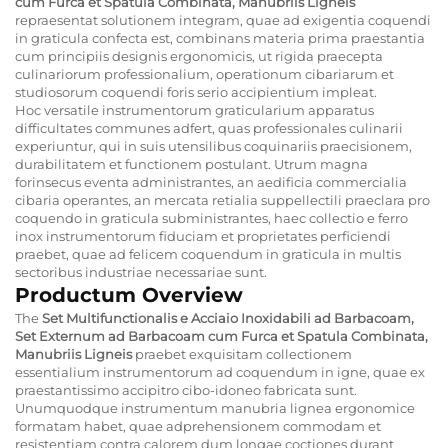
cum Furca et Spatula Combinata, Manubriis Ligneis
repraesentat solutionem integram, quae ad exigentia coquendi
in graticula confecta est, combinans materia prima praestantia
cum principiis designis ergonomicis, ut rigida praecepta
culinariorum professionalium, operationum cibariarum et
studiosorum coquendi foris serio accipientium impleat.
Hoc versatile instrumentorum graticularium apparatus
difficultates communes adfert, quas professionales culinarii
experiuntur, qui in suis utensilibus coquinariis praecisionem,
durabilitatem et functionem postulant. Utrum magna
forinsecus eventa administrantes, an aedificia commercialia
cibaria operantes, an mercata retialia suppellectili praeclara pro
coquendo in graticula subministrantes, haec collectio e ferro
inox instrumentorum fiduciam et proprietates perficiendi
praebet, quae ad felicem coquendum in graticula in multis
sectoribus industriae necessariae sunt.
Productum Overview
The
Set Multifunctionalis e Acciaio Inoxidabili ad Barbacoam,
Set Externum ad Barbacoam cum Furca et Spatula Combinata,
Manubriis Ligneis
praebet exquisitam collectionem
essentialium instrumentorum ad coquendum in igne, quae ex
praestantissimo accipitro cibo-idoneo fabricata sunt.
Unumquodque instrumentum manubria lignea ergonomice
formatam habet, quae adprehensionem commodam et
resistentiam contra calorem dum longae coctiones durant