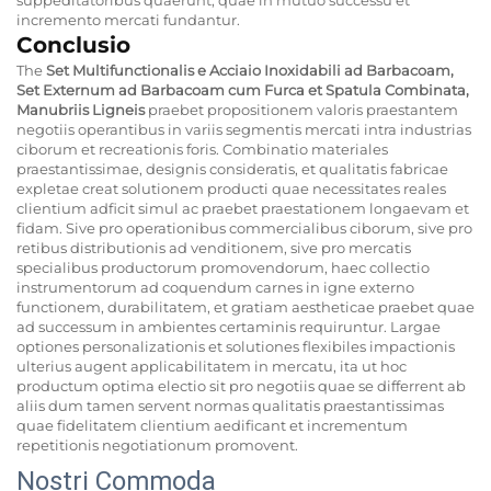
incremento mercati fundantur.
Conclusio
The
Set Multifunctionalis e Acciaio Inoxidabili ad Barbacoam,
Set Externum ad Barbacoam cum Furca et Spatula Combinata,
Manubriis Ligneis
praebet propositionem valoris praestantem
negotiis operantibus in variis segmentis mercati intra industrias
ciborum et recreationis foris. Combinatio materiales
praestantissimae, designis consideratis, et qualitatis fabricae
expletae creat solutionem producti quae necessitates reales
clientium adficit simul ac praebet praestationem longaevam et
fidam. Sive pro operationibus commercialibus ciborum, sive pro
retibus distributionis ad venditionem, sive pro mercatis
specialibus productorum promovendorum, haec collectio
instrumentorum ad coquendum carnes in igne externo
functionem, durabilitatem, et gratiam aestheticae praebet quae
ad successum in ambientes certaminis requiruntur. Largae
optiones personalizationis et solutiones flexibiles impactionis
ulterius augent applicabilitatem in mercatu, ita ut hoc
productum optima electio sit pro negotiis quae se differrent ab
aliis dum tamen servent normas qualitatis praestantissimas
quae fidelitatem clientium aedificant et incrementum
repetitionis negotiationum promovent.
Nostri Commoda