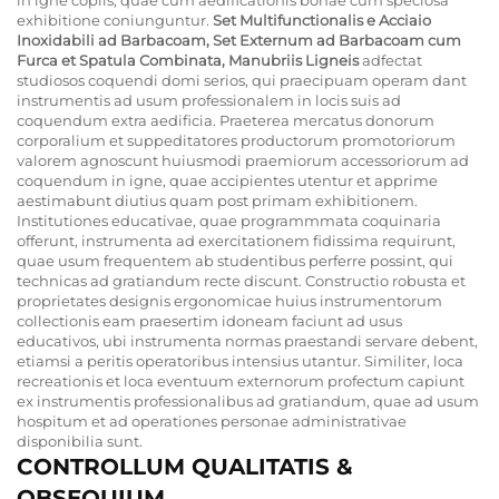
exhibitione coniunguntur.
Set Multifunctionalis e Acciaio
Inoxidabili ad Barbacoam, Set Externum ad Barbacoam cum
Furca et Spatula Combinata, Manubriis Ligneis
adfectat
studiosos coquendi domi serios, qui praecipuam operam dant
instrumentis ad usum professionalem in locis suis ad
coquendum extra aedificia. Praeterea mercatus donorum
corporalium et suppeditatores productorum promotoriorum
valorem agnoscunt huiusmodi praemiorum accessoriorum ad
coquendum in igne, quae accipientes utentur et apprime
aestimabunt diutius quam post primam exhibitionem.
Institutiones educativae, quae programmmata coquinaria
offerunt, instrumenta ad exercitationem fidissima requirunt,
quae usum frequentem ab studentibus perferre possint, qui
technicas ad gratiandum recte discunt. Constructio robusta et
proprietates designis ergonomicae huius instrumentorum
collectionis eam praesertim idoneam faciunt ad usus
educativos, ubi instrumenta normas praestandi servare debent,
etiamsi a peritis operatoribus intensius utantur. Similiter, loca
recreationis et loca eventuum externorum profectum capiunt
ex instrumentis professionalibus ad gratiandum, quae ad usum
hospitum et ad operationes personae administrativae
disponibilia sunt.
CONTROLLUM QUALITATIS &
OBSEQUIUM