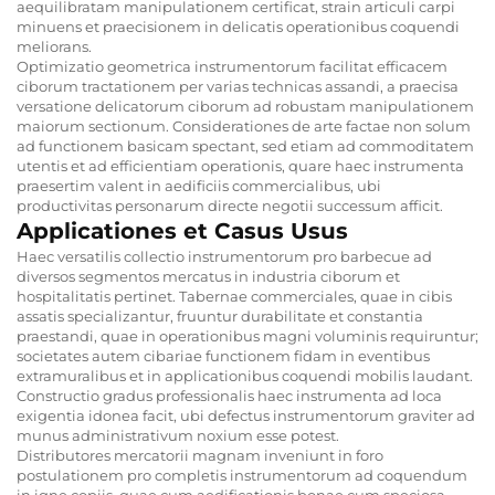
aequilibratam manipulationem certificat, strain articuli carpi
minuens et praecisionem in delicatis operationibus coquendi
meliorans.
Optimizatio geometrica instrumentorum facilitat efficacem
ciborum tractationem per varias technicas assandi, a praecisa
versatione delicatorum ciborum ad robustam manipulationem
maiorum sectionum. Considerationes de arte factae non solum
ad functionem basicam spectant, sed etiam ad commoditatem
utentis et ad efficientiam operationis, quare haec instrumenta
praesertim valent in aedificiis commercialibus, ubi
productivitas personarum directe negotii successum afficit.
Applicationes et Casus Usus
Haec versatilis collectio instrumentorum pro barbecue ad
diversos segmentos mercatus in industria ciborum et
hospitalitatis pertinet. Tabernae commerciales, quae in cibis
assatis specializantur, fruuntur durabilitate et constantia
praestandi, quae in operationibus magni voluminis requiruntur;
societates autem cibariae functionem fidam in eventibus
extramuralibus et in applicationibus coquendi mobilis laudant.
Constructio gradus professionalis haec instrumenta ad loca
exigentia idonea facit, ubi defectus instrumentorum graviter ad
munus administrativum noxium esse potest.
Distributores mercatorii magnam inveniunt in foro
postulationem pro completis instrumentorum ad coquendum
in igne copiis, quae cum aedificationis bonae cum speciosa