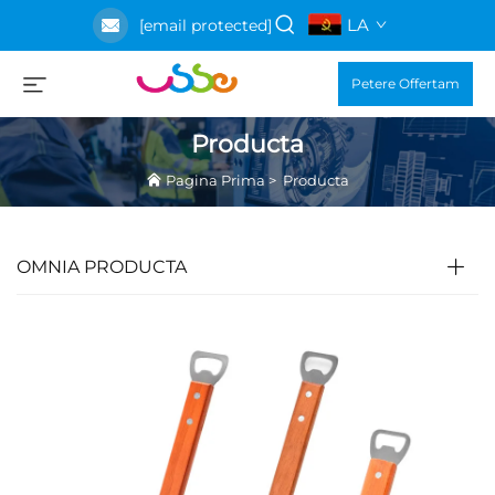
LA
[email protected]
Petere Offertam
Producta
Pagina Prima
>
Producta
OMNIA PRODUCTA