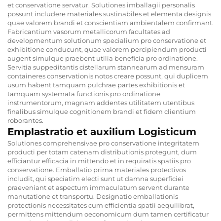
et conservatione servatur. Solutiones imballagii personalis
possunt includere materiales sustinabiles et elementa designis
quae valorem brandi et conscientiam ambientalem confirmant.
Fabricantium vasorum metallicorum facultates ad
developmentum solutionum specialium pro conservatione et
exhibitione conducunt, quae valorem percipiendum producti
augent simulque praebent utilia beneficia pro ordinatione.
Servitia suppeditantis cistellarum stannearum ad mensuram
containeres conservationis notos creare possunt, qui duplicem
usum habent tamquam pulchrae partes exhibitionis et
tamquam systemata functionis pro ordinatione
instrumentorum, magnam addentes utilitatem utentibus
finalibus simulque cognitionem brandi et fidem clientium
roborantes.
Emplastratio et auxilium Logisticum
Solutiones comprehensivae pro conservatione integritatem
producti per totam catenam distributionis protegunt, dum
efficiantur efficacia in mittendo et in requiratis spatiis pro
conservatione. Emballatio prima materiales protectivos
includit, qui speciatim electi sunt ut damna superficiei
praeveniant et aspectum immaculatum servent durante
manutatione et transportu. Designatio emballationis
protectionis necessitates cum efficientia spatii aequilibrat,
permittens mittendum oeconomicum dum tamen certificatur