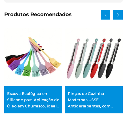
Produtos Recomendados
Escova Ecológica em
Pinças de Cozinha
Silicone para Aplicação de
Modernas USSE
Óleo em Churrasco, ideal
Antiderrapantes, com
para Uso Caseiro (DIY) em
Pontas em Aço Inoxidável
Bolos, Pães, Manteiga e
e Silicone, Resistentes ao
Outras Preparações de
Calor, Pinça Criativa para