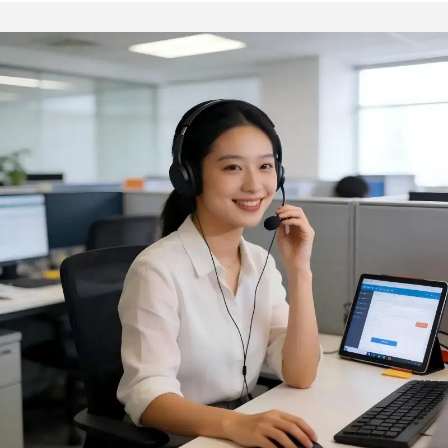
Confeitaria e Cozinha,
Churrasco, Pão e
bem como em Churrascos
Alimentos
— Acessórios para
Cozinha e Churrasco