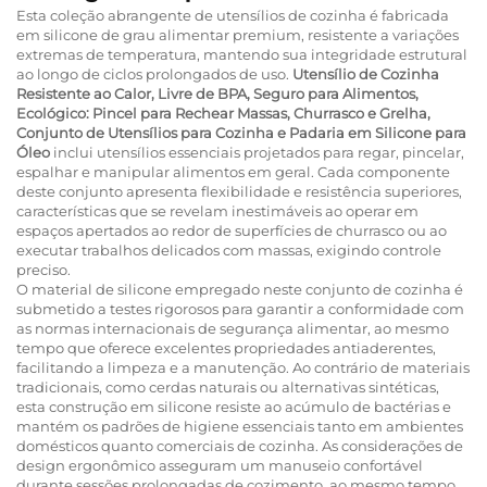
Esta coleção abrangente de utensílios de cozinha é fabricada
em silicone de grau alimentar premium, resistente a variações
extremas de temperatura, mantendo sua integridade estrutural
ao longo de ciclos prolongados de uso.
Utensílio de Cozinha
Resistente ao Calor, Livre de BPA, Seguro para Alimentos,
Ecológico: Pincel para Rechear Massas, Churrasco e Grelha,
Conjunto de Utensílios para Cozinha e Padaria em Silicone para
Óleo
inclui utensílios essenciais projetados para regar, pincelar,
espalhar e manipular alimentos em geral. Cada componente
deste conjunto apresenta flexibilidade e resistência superiores,
características que se revelam inestimáveis ao operar em
espaços apertados ao redor de superfícies de churrasco ou ao
executar trabalhos delicados com massas, exigindo controle
preciso.
O material de silicone empregado neste conjunto de cozinha é
submetido a testes rigorosos para garantir a conformidade com
as normas internacionais de segurança alimentar, ao mesmo
tempo que oferece excelentes propriedades antiaderentes,
facilitando a limpeza e a manutenção. Ao contrário de materiais
tradicionais, como cerdas naturais ou alternativas sintéticas,
esta construção em silicone resiste ao acúmulo de bactérias e
mantém os padrões de higiene essenciais tanto em ambientes
domésticos quanto comerciais de cozinha. As considerações de
design ergonômico asseguram um manuseio confortável
durante sessões prolongadas de cozimento, ao mesmo tempo