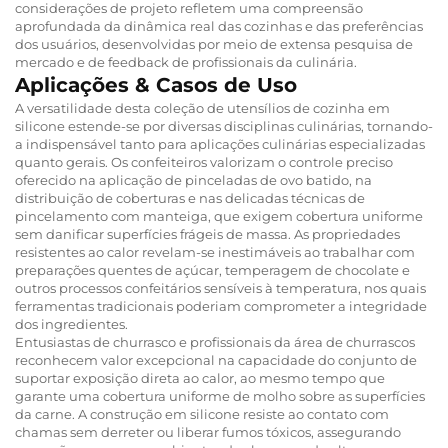
considerações de projeto refletem uma compreensão
aprofundada da dinâmica real das cozinhas e das preferências
dos usuários, desenvolvidas por meio de extensa pesquisa de
mercado e de feedback de profissionais da culinária.
Aplicações & Casos de Uso
A versatilidade desta coleção de utensílios de cozinha em
silicone estende-se por diversas disciplinas culinárias, tornando-
a indispensável tanto para aplicações culinárias especializadas
quanto gerais. Os confeiteiros valorizam o controle preciso
oferecido na aplicação de pinceladas de ovo batido, na
distribuição de coberturas e nas delicadas técnicas de
pincelamento com manteiga, que exigem cobertura uniforme
sem danificar superfícies frágeis de massa. As propriedades
resistentes ao calor revelam-se inestimáveis ao trabalhar com
preparações quentes de açúcar, temperagem de chocolate e
outros processos confeitários sensíveis à temperatura, nos quais
ferramentas tradicionais poderiam comprometer a integridade
dos ingredientes.
Entusiastas de churrasco e profissionais da área de churrascos
reconhecem valor excepcional na capacidade do conjunto de
suportar exposição direta ao calor, ao mesmo tempo que
garante uma cobertura uniforme de molho sobre as superfícies
da carne. A construção em silicone resiste ao contato com
chamas sem derreter ou liberar fumos tóxicos, assegurando