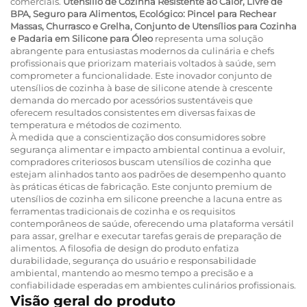
comerciais.
Utensílio de Cozinha Resistente ao Calor, Livre de
BPA, Seguro para Alimentos, Ecológico: Pincel para Rechear
Massas, Churrasco e Grelha, Conjunto de Utensílios para Cozinha
e Padaria em Silicone para Óleo
representa uma solução
abrangente para entusiastas modernos da culinária e chefs
profissionais que priorizam materiais voltados à saúde, sem
comprometer a funcionalidade. Este inovador conjunto de
utensílios de cozinha à base de silicone atende à crescente
demanda do mercado por acessórios sustentáveis que
oferecem resultados consistentes em diversas faixas de
temperatura e métodos de cozimento.
À medida que a conscientização dos consumidores sobre
segurança alimentar e impacto ambiental continua a evoluir,
compradores criteriosos buscam utensílios de cozinha que
estejam alinhados tanto aos padrões de desempenho quanto
às práticas éticas de fabricação. Este conjunto premium de
utensílios de cozinha em silicone preenche a lacuna entre as
ferramentas tradicionais de cozinha e os requisitos
contemporâneos de saúde, oferecendo uma plataforma versátil
para assar, grelhar e executar tarefas gerais de preparação de
alimentos. A filosofia de design do produto enfatiza
durabilidade, segurança do usuário e responsabilidade
ambiental, mantendo ao mesmo tempo a precisão e a
confiabilidade esperadas em ambientes culinários profissionais.
Visão geral do produto