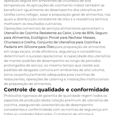
operação segura em ambientes de churrasco de alta
temperatura. As aplicações de cozimento indoor também se
beneficiam igualmente do desempenho dos utensílios em
tarefas como refogar, assar e preparação geral de alimentos, nas
quais a distribuição consistente de óleo e a resistência térmica
melhoram os resultados culinários.
Operações comerciais de serviços alimentares aproveitam o
Utensílio de Cozinha Resistente ao Calor, Livre de BPA, Seguro
para Alimentos, Ecológico: Pincel para Rechear Massas,
Churrasco e Grelha, Conjunto de Utensílios para Cozinha e
Padaria em Silicone para Óleo
para preparação de alimentos
em larga escala, onde eficiência, segurança e consistência
determinam o sucesso operacional. A capacidade dos utensílios
de manter padrões de desempenho ao longo de períodos
prolongados de serviço, ao mesmo tempo que resiste aos
padrões de desgaste comuns em ambientes de alto volume,
torna-os particularmente adequados para cozinhas de
restaurantes, operações de catering e instalações institucionais
de preparação de alimentos.
Controle de qualidade e conformidade
Protocolos rigorosos de garantia de qualidade regem todos os
aspectos da produção desta coleção premium de utensílios de
cozinha, assegurando características de desempenho
consistentes e conformidade com as normas de segurança em
todas as unidades fabricadas. O material de silicone é