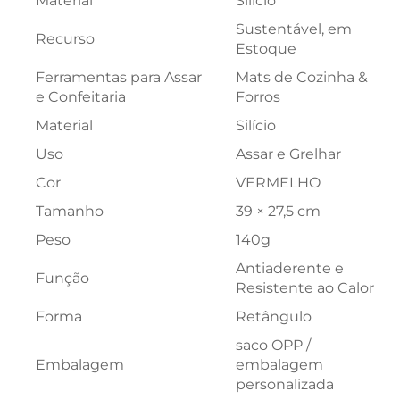
Material
Silício
Sustentável, em
Recurso
Estoque
Ferramentas para Assar
Mats de Cozinha &
e Confeitaria
Forros
Material
Silício
Uso
Assar e Grelhar
Cor
VERMELHO
Tamanho
39 × 27,5 cm
Peso
140g
Antiaderente e
Função
Resistente ao Calor
Forma
Retângulo
saco OPP /
Embalagem
embalagem
personalizada