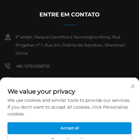
ENTRE EM CONTATO
2º andar, Parque Científico e Tecnológico Minqi, Rua
Pingshan nº 1, Rua Xili, Distrito de Nanshan, Shenzhen,
China.
+86-13760368735
[email protected]
We value your privacy
We use cookies and similar tools to provide our services.
Direitos autorais © 2026 Shenzhen Hanchuan Industrial Co., Ltd.
If you don't want to accept all cookies, click Personalize
Todos os direitos reservados.
Política de Privacidade
cookies.
Accept all