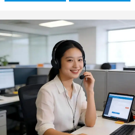
Atacado, Molde para Bolo
aprovada para contato
Savarin, Forma para Assar,
com alimentos, com 6
Fácil de Desenformar,
cavidades em formato de
Ferramenta Doméstica
abóbora, fantasma e
para Cozinha
morcego, ideal para
biscoitos e chocolates