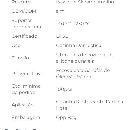
Produto
frasco de óleo/mel/molho
OEM/ODM
sim
Suportar
-40 °C – 230 °C
temperatura
Certificado
LFGB
Uso
Cozinha Doméstica
Utensílios de cozinha de
Função
silicone duráveis
Escova para Garrafas de
Palavra-chave
Óleo/Mel/Molho
Qtd. mínima
100pcs
de pedido
Cozinha Restaurante Padaria
Aplicação
Hotel
Embalagem
Opp Bag