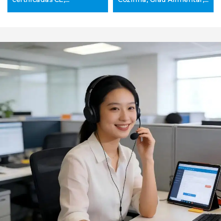
antiderrapantes,
Fabricação sob
resistentes ao calor (de
Encomenda (OEM/ODM),
−40 °C a 230 °C),
Doméstica, Resistente a
ecológicas, laváveis em
Altas Temperaturas,
máquina de lavar louça,
Garrafa de Óleo para
em silicone, com design
Churrasco, Escova de Óleo
moderno
com Garrafa