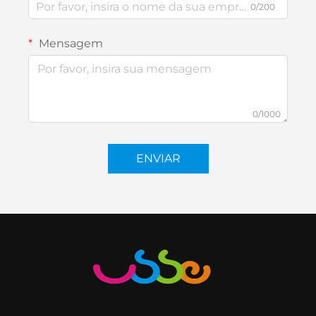
0/200
Mensagem
0/1000
ENVIAR