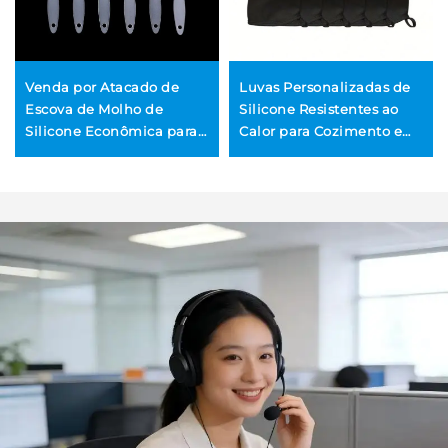
Venda por Atacado de
Luvas Personalizadas de
Escova de Molho de
Silicone Resistentes ao
Silicone Econômica para
Calor para Cozimento e
Cozinha, Ideal para
Churrasco, Luvas de
Churrasco, Assar e
Cozinha em Algodão para
Confeitaria
Micro-ondas e Forno, à
Venda por Atacado