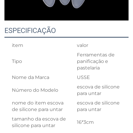
ESPECIFICAÇÃO
item
valor
Ferramentas de
Tipo
panificação e
pastelaria
Nome da Marca
USSE
escova de silicone
Número do Modelo
para untar
nome do item escova
escova de silicone
de silicone para untar
para untar
tamanho da escova de
16*3cm
silicone para untar