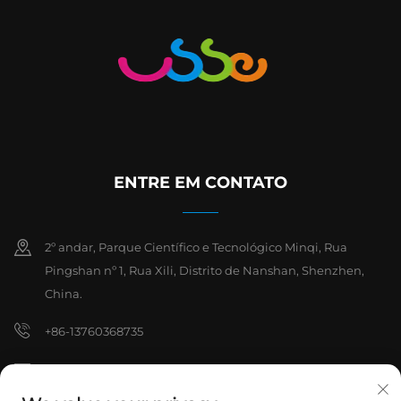
ENTRE EM CONTATO
2º andar, Parque Científico e Tecnológico Minqi, Rua
Pingshan nº 1, Rua Xili, Distrito de Nanshan, Shenzhen,
China.
+86-13760368735
[email protected]