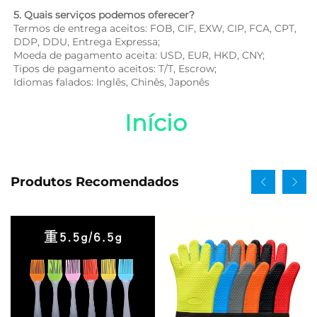
5. Quais serviços podemos oferecer? 
Termos de entrega aceitos: FOB, CIF, EXW, CIP, FCA, CPT, 
DDP, DDU, Entrega Expressa; 
Moeda de pagamento aceita: USD, EUR, HKD, CNY; 
Tipos de pagamento aceitos: T/T, Escrow; 
Idiomas falados: Inglês, Chinês, Japonês   
Início 
Produtos Recomendados