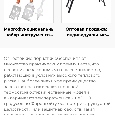
комплект входят
шпатель для
щипцы, кухонный
теппанъяки
нож с деревянной
ручкой, лопатка,
вилка
Многофункциональный
Оптовая продажа:
набор инструментов
индивидуальные
для барбекю из
портативные
нержавеющей стали:
складные грили для
вилка и лопатка с
улицы без дыма,
деревянными
угольные грили-печи,
Огнестойкие перчатки обеспечивают
ручками для
устройства для
множество практических преимуществ, что
использования на
запекания мяса,
делает их незаменимыми для специалистов,
открытом воздухе
компактные плиты
работающих в условиях высокого теплового
риска. Наиболее значимое преимущество
заключается в их исключительной
термостойкости: качественные модели
выдерживают температуры свыше 1000
градусов по Фаренгейту без потери структурной
целостности или защитных свойств. Такая
превосходная тепловая защита напрямую