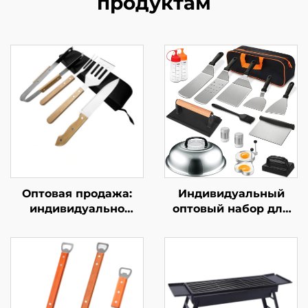
продуктам
Оптовая продажа:
Индивидуальный
индивидуально
оптовый набор для
разработанный
барбекю для
комплект уличных
международной
грилей для барбекю,
торговли: уличный
угольный гриль для
набор инструментов
домашнего
для барбекю из
использования, в
нержавеющей стали,