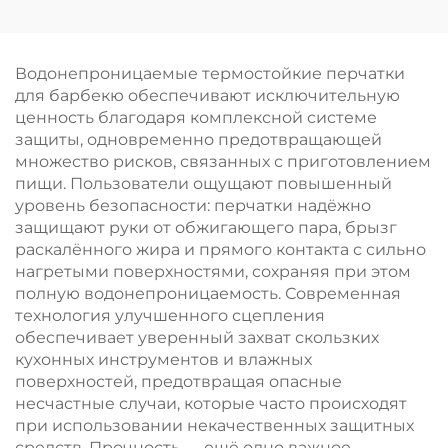
для барбекю из
кондитерская
вилки для барбекю
нержавеющей стали:
кисточка,
вилка и лопатка с
термостойкая,
деревянными
антипригарная,
Водонепроницаемые термостойкие перчатки
ручками для
высокого качества,
для барбекю обеспечивают исключительную
использования на
для барбекю на
ценность благодаря комплексной системе
открытом воздухе
углях, кухонные
защиты, одновременно предотвращающей
принадлежности для
множество рисков, связанных с приготовлением
нанесения соусов на
пищи. Пользователи ощущают повышенный
продукты
уровень безопасности: перчатки надёжно
защищают руки от обжигающего пара, брызг
раскалённого жира и прямого контакта с сильно
нагретыми поверхностями, сохраняя при этом
полную водонепроницаемость. Современная
технология улучшенного сцепления
обеспечивает уверенный захват скользких
кухонных инструментов и влажных
поверхностей, предотвращая опасные
несчастные случаи, которые часто происходят
при использовании некачественных защитных
средств. Прочность — ещё одно важное