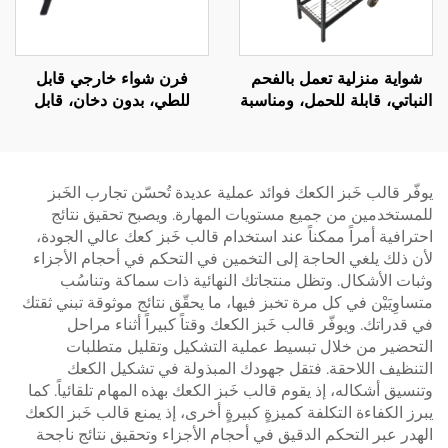
شواية منزلية تعمل بالفحم
فرن شواء خارجي قابل
النباتي، قابلة للحمل، ومناسبة
للطي، بدون دخان، قابل
للاستخدام الخارجي؛ رف
للتخصيص بالجملة، يعمل
شواء خارجي كبير، وصينية
بالفحم، فرن لشوي اللحوم،
شواء للفناء الخارجي
موقد صغير
يوفّر قالب خَبز الكعك فوائد عملية عديدة تُحسّن تجارب الخَبز
للمستخدمين من جميع مستويات المهارة. ويصبح تحقيق نتائج
احترافية أمراً ممكناً عند استخدام قالب خَبز كعك عالي الجودة،
لأن ذلك يلغي الحاجة إلى التخمين في التحكم في أحجام الأجزاء
وثبات الأشكال. وتظل منتجاتك النهائية ذات سماكة وتناسُب
متساوِيَيْن في كل مرة تخبز فيها، ما يحقّق نتائج موثوقة تبني ثقتك
في قدراتك. ويوفّر قالب خَبز الكعك وقتاً كبيراً أثناء مراحل
التحضير من خلال تبسيط عملية التشكيل وتقليل متطلبات
التنظيف اللاحقة. فتقل جهودك المبذولة في تشكيل الكعك
وتنسيق أشكاله، إذ يقوم قالب خَبز الكعك بهذه المهام تلقائياً. كما
يبرز الكفاءة التكلفة كميزةٍ كبيرةٍ أخرى، إذ يمنع قالب خَبز الكعك
الهدر عبر التحكم الدقيق في أحجام الأجزاء وتحقيق نتائج ناجحة