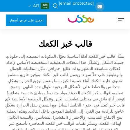
[email protected]
AR
احصل على عرض أسعار
قالب خَبز الكعك
يمثّل قالب خَبز الكعك أداةً أساسيةً تحوّل المكونات البسيطة إلى حلوياتٍ
جميلة الشكل. ويُشكّل هذا المعدّات المطبخية المتخصصة الأساس لإعداد
كعكاتٍ متناسقة المظهر وذات طابع احترافي، تلبّي متطلبات الجمال
والوظيفية على حدٍّ سواء. ويعمل قالب خَبز الكعك بتوفير حاويةٍ منظمةٍ
تحتوي خليط الكعك أثناء عملية الخَبز، مما يضمن توزيع الحرارة بشكلٍ
متجانس والحفاظ على الأشكال المرغوبة طوال مدة الطهي. وتدمج
تصاميم قوالب خَبز الكعك الحديثة مواد متقدمةً ومبادئ هندسية متطوّرةً
لتوفير أداءٍ فائقٍ في مختلف تطبيقات الخَبز. وتتمثّل الوظيفة الأساسية لأي
قالب خَبز كعك في احتواء الخليط السائل مع السماح بنقل الحرارة بشكلٍ
خاضع للرقابة من الفرن إلى الخليط الموجود داخل القالب. وهذه العملية
تتيح الانتفاخ المناسب، والاحمرار (التقشير) المتجانس، والتثبيت الكامل
لهياكل الكعك. وتتميّز تقنيات قوالب خَبز الكعك المعاصرة بأسطح غير
لاصقة تسهّل إخراج المنتجات النهائية بسهولة دون الإضرار بالقوام