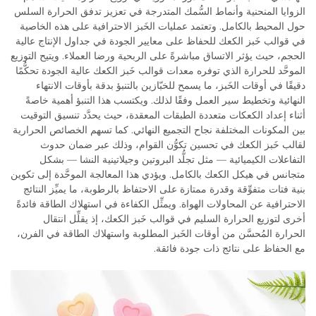
الزوايا المنحنية وأنماط السُّمك المتدرجة في تعزيز تدفق الحرارة السلس
حول المحيط بالكامل. وتعتمد عمليات الخَبز الاحترافية على هذه الخاصية
في قوالب خَبز الكعك للحفاظ على معايير الجودة في جداول الإنتاج عالية
الحجم، حيث يؤثر الاتساق مباشرةً على الربحية ورضا العملاء. ويتيح التوزيع
الموحَّد للحرارة الذي توفره معدات قوالب خَبز الكعك عالية الجودة تحكُّمًا
دقيقًا في أوقات الخَبز، ما يسمح للخبّازين بالتنبؤ بدقة بأوقات الانتهاء
النهائية وتخطيط سير العمل وفقًا لذلك. ويكتسب هذا التنبؤ أهمية خاصةً
أثناء إعداد الكعكات متعددة الطبقات المعقدة، حيث يحدَّد تنسيق التوقيت
بين المكونات المختلفة نجاح التجميع النهائي. كما تسهم الخصائص الحرارية
لقالب خَبز الكعك في تحسين تكوُّن القوام، وذلك عبر ضمان حدوث
التفاعلات الكيميائية — مثل تجلُّد البروتين وجيلاتينية النشا — بشكل
متجانس في هيكل الكعك بالكامل. ويؤدي هذا المعالجة الموحَّدة إلى تكوين
بنية فتات متفوِّقة وقدرة ممتازة على الاحتفاظ بالرطوبة، ما يميِّز النتائج
الاحترافية عن المحاولات الهواة. ويمثِّل الكفاءة في استهلاك الطاقة فائدةً
أخرى لتوزيع الحرارة السليم في قوالب خَبز الكعك، إذ يقلِّل انتقال
الحرارة المُحسَّن من أوقات الخَبز المطلوبة واستهلاك الطاقة في الفرن،
مع الحفاظ على نتائج ذات جودة فائقة.