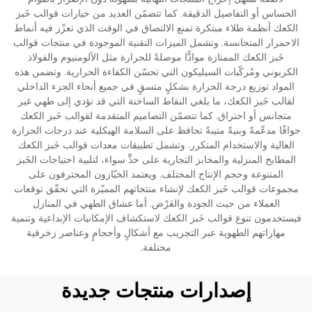
الحساس أو التفاصيل الدقيقة. كما تتضمّن العديد من خيارات قوالب خَبز
الكعك أنظمة طلاء مبتكرة تمنع الالتصاق في الوقت الذي تعزّز فيه أنماط
الاحمرار المتجانسة. وتشمل الميزات التقنية الموجودة في منتجات قوالب
خَبز الكعك الممتازة موادًّا موصلةً للحرارة مثل الألومنيوم والفولاذ
الكربوني ومُركّبات السيليكون التي تحسّن الكفاءة الحرارية. وتضمن هذه
المواد توزيع درجة الحرارة بشكلٍ متسقٍ في جميع أنحاء الجزء الداخلي
لقالب خَبز الكعك، ما يلغي النقاط الساخنة التي قد تؤدي إلى طهي غير
متجانس أو احتراق. كما تتضمّن التصاميم المتقدمة لقوالب خَبز الكعك
حوافًا مدعّمةً وبنيةً متينةً تحافظ على السلامة الهيكلية عند درجات الحرارة
العالية والاستخدام المتكرر. وتشمل تطبيقات معدات قوالب خَبز الكعك
المطابخ المنزلية والمخابز التجارية على حدٍّ سواء، لتلبية احتياجات الخَبز
المتنوعة وحجم الإنتاج المختلف. ويعتمد الخبّازون المحترفون على
مجموعات قوالب خَبز الكعك لإنشاء منتجاتهم المميّزة التي تحقّق توقعات
العملاء من حيث الجودة والعَرْض. أما عشاق الطهي في المنازل
فيستخدمون تنوع قوالب خَبز الكعك لاستكشاف الإمكانيات الإبداعية وتنمية
مهاراتهم الطهوية عبر التجريب مع أشكالٍ وأحجامٍ وعناصر زخرفية
مختلفة.
إصدارات منتجات جديدة