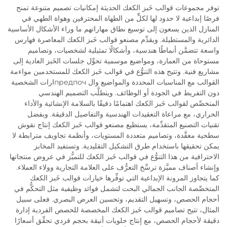
توفر مجموعات قوالب خَبز الكعك الحديثة إمكانيات تصميم متنوعة تمنح
فرصًا إبداعية لا حدود لها لكلٍّ من الطهاة المحترفين وهواة الطهي في
المنازل الذين يسعون إلى توسيع نطاق مهاراتهم ما وراء الأشكال الأساسية
الدائرية والمستطيلة. ويقدِّم مصنعو قوالب خَبز الكعك المعاصرة فهارس
واسعة تتضمَّن أنماطًا هندسية، وأشكالًا تمثيلية لشخصيات، وتصاميم
مستوحاة من العمارة، ومواضيع موسمية تحوِّل جلسات الخَبز العادية إلى
مشاريع فنية. وتتيح هذه التنوُّع في قوالب خَبز الكعك للمستخدمين مواءمة
القوالب مع المناسبات المحددة والمواضيع وال предпочارات الشخصية
دون التفريط في الجودة أو الوظائف. ويتطلَّب التصميم الهندسي
المتخصِّص لقوالب خَبز الكعك اهتمامًا دقيقًا بالسلامة الإنشائية والأداء
الحراري، مع مراعاة التعقيدات الهندسية والتفاصيل الدقيقة. وبفضل
تقنيات التصنيع المتقدِّمة، يستطيع مصنعو قوالب خَبز الكعك إنتاج نقوش
سطحية معقَّدة، وتصاميم متعددة المستويات، وأنظمة تجاويف مترابطة لا
يمكن تحقيقها باستخدام طرق التشكيل التقليدية. وتستفيد المخابز
الاحترافية من هذا التنوُّع في قوالب خَبز الكعك للتميُّز في عروض منتجاتها
وإنشاء أصناف مميَّزة ترسِّخ التعرُّف على العلامة التجارية وولاء العملاء.
كما يتجاوز المرونة الإبداعية التي توفِّرها خيارات قوالب خَبز الكعك
المتخصِّصة الجانب الجمالي البحت لتشمل فوائد وظيفية مثل التحكُّم في
أحجام الحصص، وتسهيل التقديم، وتحسين العرض البصري. فعلى سبيل
المثال، تتيح تصاميم قوالب خَبز الكعك المخصصة للحصص الفردية إدارة
دقيقة لأحجام الحصص، مع إنتاج حلويات أنيقة بحجم فردي تحقِّق أسعارًا