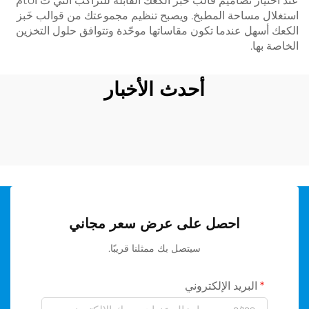
عند اختيار تصاميم قالب خَبز الكعك القابلة للتراكب التي تُ tốiّم
استغلال مساحة المطبخ. ويصبح تنظيم مجموعتك من قوالب خَبز
الكعك أسهل عندما تكون مقاساتها موحّدة وتتوافق حلول التخزين
الخاصة بها.
أحدث الأخبار
احصل على عرض سعر مجاني
سيتصل بك ممثلنا قريبًا.
البريد الإلكتروني