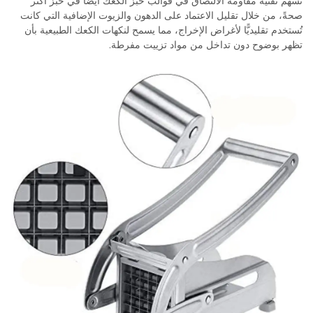
تسهم تقنية مقاومة الالتصاق في قوالب خَبز الكعك أيضًا في خَبز أكثر
صحةً، من خلال تقليل الاعتماد على الدهون والزيوت الإضافية التي كانت
تُستخدم تقليديًّا لأغراض الإخراج، مما يسمح لنكهات الكعك الطبيعية بأن
تظهر بوضوح دون تداخل من مواد تزييت مفرطة.