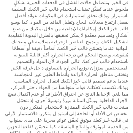
في الخَبز. وتتضاءل حالات الفشل في الدفعات الخبزية بشكلٍ
ملحوظٍ عندما تُطبَّق تقنيات استخدام قالب خَبز الكعك السليمة
باستمرار. وبذلك تحقق استثماراتك في المكونات عوائد أفضل
بفضل ارتفاع معدلات النجاح وتقليل الفاقد من المواد. كما يوسع
قالب خَبز الكعك إمكانياتك الإبداعية من خلال تمكينك من صنع
أشكالٍ وتصاميم معقّدةٍ لا يمكن تحقيقها بالطرق اليدوية التقليدية
لتشكيل الكعك. وتندمج العناصر الزخرفية بسلاسة في منتجاتك
النهائية عندما يتضمّن قالب خَبز الكعك أنماطاً دقيقة أو أسطحًا
مُنقوشة. ويصبح التحكم في درجة الحرارة أكثر قابليةً للتنبؤ به
باستخدام قالب خَبز كعك عالي الجودة، لأن المواد والتصميم
المستخدمين يعززان توزيع الحرارة بالتساوي داخل غرفة الخَبز.
وتختفي مناطق الحرارة الزائدة وأنماط الطهي غير المتجانسة
عندما يدعم تصميم قالب خَبز الكعك انتقال الحرارة المناسب.
وبذلك تكتسب كعكاتك قواماً متجانساً من الحواف حتى المركز،
مما يلغي الإحباط الناتج عن احتراق الأطراف أو عدم اكتمال نضج
الأجزاء الداخلية. ويمثّل المتانة ميزةً رئيسيةً أخرى، إذ تتحمّل
منتجات قالب خَبز الكعك الممتازة الاستخدام المتكرر دون
انخفاض في الأداء أو الحاجة إلى استبدال متكرر. فالاستثمار الأولي
في قالب خَبز كعك موثوقٍ يُحقّق عوائدٍ مجزيةً على مدى سنواتٍ
من الخدمة الموثوقة والنتائج المتسقة. كما تتحسّن كفاءة التخزين