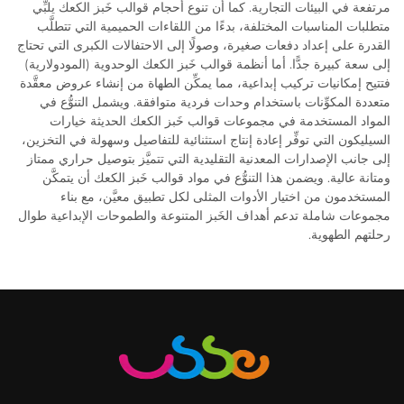
مرتفعة في البيئات التجارية. كما أن تنوع أحجام قوالب خَبز الكعك يلبِّي
متطلبات المناسبات المختلفة، بدءًا من اللقاءات الحميمية التي تتطلَّب
القدرة على إعداد دفعات صغيرة، وصولًا إلى الاحتفالات الكبرى التي تحتاج
إلى سعة كبيرة جدًّا. أما أنظمة قوالب خَبز الكعك الوحدوية (المودولارية)
فتتيح إمكانيات تركيب إبداعية، مما يمكِّن الطهاة من إنشاء عروض معقَّدة
متعددة المكوِّنات باستخدام وحدات فردية متوافقة. ويشمل التنوُّع في
المواد المستخدمة في مجموعات قوالب خَبز الكعك الحديثة خيارات
السيليكون التي توفِّر إعادة إنتاج استثنائية للتفاصيل وسهولة في التخزين،
إلى جانب الإصدارات المعدنية التقليدية التي تتميَّز بتوصيل حراري ممتاز
ومتانة عالية. ويضمن هذا التنوُّع في مواد قوالب خَبز الكعك أن يتمكَّن
المستخدمون من اختيار الأدوات المثلى لكل تطبيق معيَّن، مع بناء
مجموعات شاملة تدعم أهداف الخَبز المتنوعة والطموحات الإبداعية طوال
رحلتهم الطهوية.