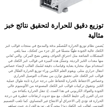
توزيع دقيق للحرارة لتحقيق نتائج خبز
مثالية
يُضمن نظام توزيع الحرارة المُصمَّم بدقة والمدمج في منتجات قوالب خَبز
الكعك عالية الجودة طهيًّا متسقًا في كل جزء من كعكتك، مما يلغي
المشكلات الشائعة مثل احتراق الحواف ونقص نضج المركز، والتي تُعاني
منها معدات الخَبز الرديئة. وتتمثَّل هذه الميزة في قوالب خَبز الكعك في
استخدام مواد مختارة بعناية وقياسات دقيقة لسُمك القالب لإنشاء خصائص
انتقال حراري مثلى. ويقوم العلم الكامن وراء توزيع الحرارة الفعّال في
قوالب خَبز الكعك على تحقيق توازن بين معدلات التوصيل الحراري
وخصائص الاحتفاظ بالحرارة للحفاظ على درجة حرارة ثابتة طوال عملية
الخَبز. وتتفوق تركيبات قوالب خَبز الكعك المصنوعة من الألومنيوم عالي
الجودة والفولاذ الكربوني في هذا الصدد، إذ تنقل الحرارة بكفاءة من
جدران الفرن إلى خليط الكعك، مع منع حدوث ارتفاعات خطيرة في درجة
الحرارة قد تؤدي إلى الاحتراق أو الانتفاخ غير المتساوي. كما تلعب التصميم
الهندسي لقالب خَبز الكعك دورًا محوريًّا في توزيع الحرارة، حيث تساهم