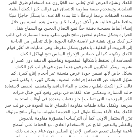
الكعك وتشوّه العرض الذي يُعاني منه الخَبّازون عند استخدام طرق الخَبز
التقليدية. وتستخدم طبقة مقاومة للالتصاق في قوالب خَبز الكعك أنظمة
متعددة الطبقات ترتبط ارتباطًا دائمًا بمادة القاعدة، ما يشكّل حاجزًا متينًا
يحافظ على فعاليته عبر آلاف دورات الخَبز. وتعمل هذه التقنية من خلال
إنشاء أنماط سطحية دقيقة جدًّا تمنع التصاق العجين مع السماح بنقل
الحرارة بشكل محكوم لتحقيق نتائج طهي مثلى. وعند استثمارك في قالب
خَبز كعك مزوّد بتقنية غير لاصقة عالية الجودة، فإنك تتخلّص من الحاجة
إلى التزييت أو التغليف بالدقيق بشكل مفرط، وهي عمليات قد تُغيّر قوام
الكعك ونكهته. كما أن خصائص الإخراج السلس تتيح لهياكل الكعك
الحساسة أن تحتفظ بأشكالها المقصودة وتفاصيلها الدقيقة دون كسر أو
تشويه. ويقدّر الخبّازون المحترفون هذه الميزة في قوالب خَبز الكعك
بشكل خاص لأنها تضمن جودة عرض متسقة عبر أحجام إنتاج كبيرة. كما
تسهّل الطبقة غير اللاصقة إجراءات التنظيف بشكل كبير، إذ يكفي غسل
قالب خَبز الكعك بلطفٍ باستخدام الماء الدافئ والمنظف الخفيف لاستعادة
حالته الممتازة. وتنعكس هذه الكفاءة في توفير وقتٍ كبيرٍ خلال فترات
الخَبز المزدحمة التي تتطلب إنجاز دفعات متعددة في أوقات استجابة
سريعة. وتكفل متانة طبقات مقاومة الالتصاق عالية الجودة في قوالب خَبز
الكعك بقاء الأداء متسقًا طوال فترة الخدمة الطويلة، ما يوفّر نتائج موثوقة
تبرّر الاستثمار الأولي. كما أن التركيبات المتطوّرة مقاومة للخدوش
والتقشّر والتدهور الناتج عن الاستخدام العادي، مع الحفاظ على أسطح
ناعمة تواصل تقديم خصائص الإخراج السلس دون عناء. وبجانب ذلك،