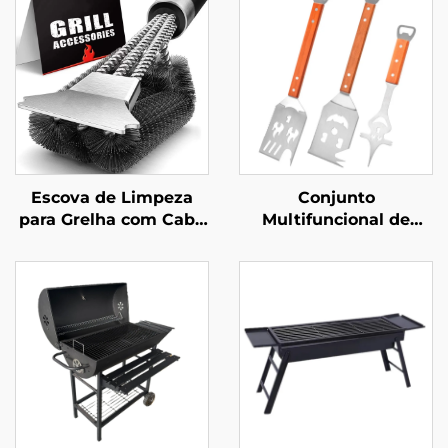
Escova de Limpeza
Conjunto
para Grelha com Cabo
Multifuncional de
Multifuncional em Aço
Ferramentas para
Inoxidável e Plástico,
Churrasco em Aço
Durável e Reutilizável,
Inoxidável, Garfo e
para Churrasco e
Espátula com Cabo de
Forno
Madeira para
Churrasco ao Ar Livre