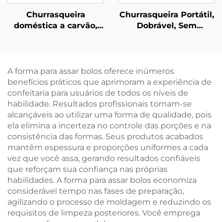
Churrasqueira
Churrasqueira Portátil,
doméstica a carvão,
Dobrável, Sem
portátil, para uso
Fumaça, para
externo; grade de
Ambientes Externos, à
churrasco portátil,
Carvão, para Venda
grande churrasqueira
por Atacado,
A forma para assar bolos oferece inúmeros
para pátio ou varanda
Personalizável, Forno
benefícios práticos que aprimoram a experiência de
para Assar Carnes,
confeitaria para usuários de todos os níveis de
Fogareiro Compacto
habilidade. Resultados profissionais tornam-se
alcançáveis ao utilizar uma forma de qualidade, pois
ela elimina a incerteza no controle das porções e na
consistência das formas. Seus produtos acabados
mantêm espessura e proporções uniformes a cada
vez que você assa, gerando resultados confiáveis
que reforçam sua confiança nas próprias
habilidades. A forma para assar bolos economiza
considerável tempo nas fases de preparação,
agilizando o processo de moldagem e reduzindo os
requisitos de limpeza posteriores. Você emprega