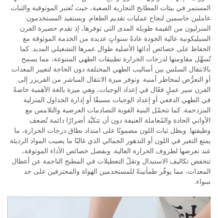
المستمر في بيئات المطابخ التجارية الصعبة، حيث تُعتبر الموثوقية والثبات
عاملين حاسمين لنجاح عمليات تقديم الطعام. ويستفيد المستخدمون
المنزليون من القيمة طويلة المدى التي توفرها، إذ تقدم حصيرة الفرن
السيليكونية عالية الجودة عادةً سنواتٍ عديدة من الخدمة الموثوقة مع
الحفاظ على خصائص أدائها الأصلية طوال عمرها التشغيلي المديد. كما
تُسهِّل مقاومتها لدرجات الحرارة تطبيقات الطهي المتنوعة، مما يسمح
بالانتقال السلس بين أساليب الطهي المختلفة دون الحاجة لتغيير المعدات
أو التعرُّض لمخاطر أمنية. وتوفر ميزة الانتقال المباشر من الفريزر إلى
الفرن سير عملٍ فعّال في إعداد الوجبات، وهي ميزة بالغة الأهمية خاصةً
في الطهي الدفعي أو إعداد الوجبات مسبقًا أو إدارة الجداول المنزلية
المزدحمة. كما تتحمّل البنية القوية التصادمات العرضية والتلامس مع
الأواني الحادة والمُعاملة العنيفة دون أن تتكبَّد أضرارًا دائمة تُضعف
وظيفتها. ويظل ثبات اللون مضمونًا على امتداد نطاق درجات الحرارة، ما
يمنع التغير في اللون أو التدهور الجمالي الذي غالبًا ما يصيب المواد الرديئة
عند تعرضها لظروف الحرارة العالية. وبفضل خصائص الأداء الموثوقة،
تنخفض تكاليف الاستبدال وتقلّ التعطيلات في المطبخ الناجمة عن أعطال
المعدات، مما يوفّر طمأنينةً للمستخدمين الهواة والمحترفين على حد
سواء.