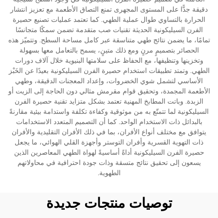
دقيقة جدًّا على المستوى المجهرى تمنع التصاق الأطعمة مع تعزيز انتشار
الحرارة بالتساوي طوال عملية الطهي. كما تعتمد عمليات تصنيع حصيرة
الفرن السيليكونية الحديثة تقنيات صب متقدمة تضمن سمكًا متجانسًا
تمامًا، ما يضمن نتائج طهي متناسقة عبر كامل مساحة السطح. وتتميّز هذه
الحصائر بتصميمٍ مرنٍ ومع ذلك متينٍ، يسمح بالتعامل معها بسهولة
وتخزينها وتنظيفها، مع الحفاظ على سلامتها البنيوية خلال آلاف دورات
الطهي. وتمتد تطبيقات استخدام حصيرة الفرن السيليكونية بعيدًا عن الخَبْز
الأساسي لتشمل شوي الخضروات، وإعداد المعجنات الدقيقة، وطهي
الأطعمة المجمدة، وتحقيق قوام مقرمش مثالي دون الحاجة إلى الزيت أو
الزبدة. وباتت المطابخ المهنية تعتمد بشكل متزايد تقنية حصيرة الفرن
السيليكونية لما تتمتّع به من موثوقية وكفاءة تكلفة واستدامة بيئية مقارنةً
بالبدائل ذات الاستخدام الواحد. كما أن التصميم المتعدد الاستخدامات
يتوافق مع مختلف أنواع الأفران، بما في ذلك الأفران التقليدية والأفران
ذات التهوية القسرية وأفران التوستر وأجهزة القلي الهوائي، ما يجعل
حصيرة الفرن السيليكونية أداةً أساسيةً لهواة الطهي المعاصرين الذين
يسعون إلى تحقيق نتائج متسقة وذات جودة احترافية في محاولاتهم
الطهوية.
توصيات منتجات جديدة