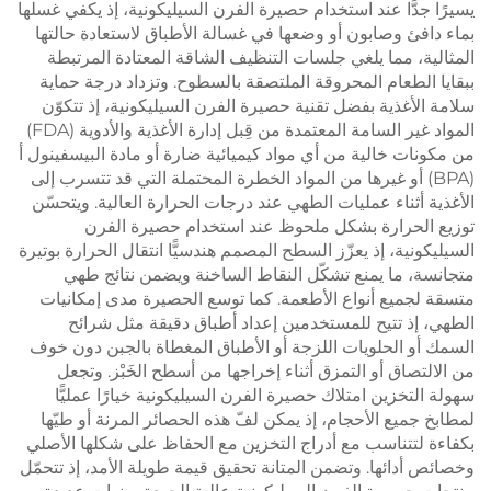
يسيرًا جدًّا عند استخدام حصيرة الفرن السيليكونية، إذ يكفي غسلها
بماء دافئ وصابون أو وضعها في غسالة الأطباق لاستعادة حالتها
المثالية، مما يلغي جلسات التنظيف الشاقة المعتادة المرتبطة
ببقايا الطعام المحروقة الملتصقة بالسطوح. وتزداد درجة حماية
سلامة الأغذية بفضل تقنية حصيرة الفرن السيليكونية، إذ تتكوّن
المواد غير السامة المعتمدة من قِبل إدارة الأغذية والأدوية (FDA)
من مكونات خالية من أي مواد كيميائية ضارة أو مادة البيسفينول أ
(BPA) أو غيرها من المواد الخطرة المحتملة التي قد تتسرب إلى
الأغذية أثناء عمليات الطهي عند درجات الحرارة العالية. ويتحسّن
توزيع الحرارة بشكل ملحوظ عند استخدام حصيرة الفرن
السيليكونية، إذ يعزّز السطح المصمم هندسيًّا انتقال الحرارة بوتيرة
متجانسة، ما يمنع تشكّل النقاط الساخنة ويضمن نتائج طهي
متسقة لجميع أنواع الأطعمة. كما توسع الحصيرة مدى إمكانيات
الطهي، إذ تتيح للمستخدمين إعداد أطباق دقيقة مثل شرائح
السمك أو الحلويات اللزجة أو الأطباق المغطاة بالجبن دون خوف
من الالتصاق أو التمزق أثناء إخراجها من أسطح الخَبْز. وتجعل
سهولة التخزين امتلاك حصيرة الفرن السيليكونية خيارًا عمليًّا
لمطابخ جميع الأحجام، إذ يمكن لفّ هذه الحصائر المرنة أو طيّها
بكفاءة لتتناسب مع أدراج التخزين مع الحفاظ على شكلها الأصلي
وخصائص أدائها. وتضمن المتانة تحقيق قيمة طويلة الأمد، إذ تتحمّل