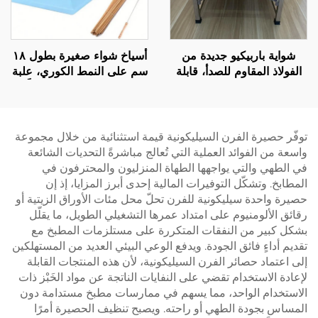
شواية باربيكيو جديدة من
أسياخ شواء صغيرة بطول ١٨
الفولاذ المقاوم للصدأ، قابلة
سم على النمط الكوري، علبة
للطي والحمل، مثالية للشوي
لصنع الكباب بها ٤٩ ثقباً،
في الهواء الطلق أثناء التخييم،
مصنوعة من البلاستيك المتين
ولشوي اللحوم والأسماك،
(ABS)، صديقة للبيئة
وتشمل رف شوي دواراً
توفّر حصيرة الفرن السيليكونية قيمة استثنائية من خلال مجموعة
منزلياً
واسعة من الفوائد العملية التي تُعالج مباشرةً التحديات الشائعة
في الطهي والتي يواجهها الطهاة المنزليون والمحترفون في
المطابخ. وتشكّل التوفيرات المالية إحدى أبرز المزايا، إذ إن
حصيرة واحدة سيليكونية للفرن تحلّ محل مئات الأوراق الزيتية أو
رقائق الألومنيوم على امتداد عمرها التشغيلي الطويل، ما يقلّل
بشكل كبير من النفقات المتكررة على مستلزمات المطبخ مع
تقديم أداءٍ فائق الجودة. ويدفع الوعي البيئي العديد من المستهلكين
إلى اعتماد حصائر الفرن السيليكونية، لأن هذه المنتجات القابلة
لإعادة الاستخدام تقضي على النفايات الناتجة عن مواد الخَبْز ذات
الاستخدام الواحد، مما يسهم في ممارسات مطبخ مستدامة دون
المساس بجودة الطهي أو راحته. ويصبح تنظيف الحصيرة أمرًا