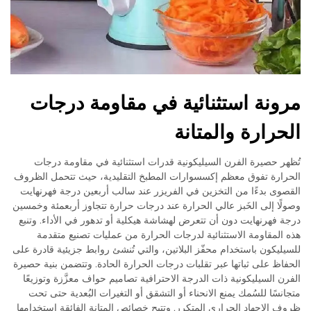
مرونة استثنائية في مقاومة درجات
الحرارة والمتانة
تُظهر حصيرة الفرن السيليكونية قدرات استثنائية في مقاومة درجات
الحرارة تفوق معظم إكسسوارات المطبخ التقليدية، حيث تتحمل الظروف
القصوى بدءًا من التخزين في الفريزر عند سالب أربعين درجة فهرنهايت
وصولًا إلى الخَبز عالي الحرارة عند درجات حرارة تتجاوز أربعمئة وخمسين
درجة فهرنهايت دون أن تتعرض لهشاشة هيكلية أو تدهور في الأداء. وتنبع
هذه المقاومة الاستثنائية لدرجات الحرارة من عمليات تصنيع متقدمة
للسيليكون باستخدام محفّز البلاتين، والتي تُنشئ روابط جزيئية قادرة على
الحفاظ على ثباتها عبر تقلبات درجات الحرارة الحادة. وتتضمن بنية حصيرة
الفرن السيليكونية ذات الدرجة الاحترافية تصاميم حواف معزَّزة وتوزيعًا
متجانسًا للسُمك يمنع الانحناء أو التشقق أو التغيرات البُعدية حتى تحت
ظروف الإجهاد الحراري المتكرر. وتتيح خصائص المتانة الفائقة استخدامها