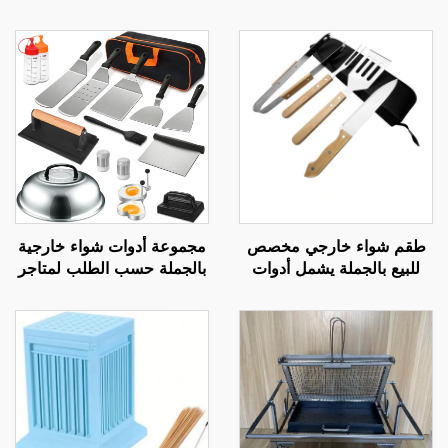
طقم شواء خارجي مخصص
مجموعة أدوات شواء خارجية
للبيع بالجملة يشمل أدوات
بالجملة حسب الطلب لمتاجر
شواء فحم نظيفة للاستخدام
البيع عبر الحدود: ملعقة شواء
المنزلي، مثل الملقاط وسكين
فولاذية مقاومة للصدأ لطهي
المطبخ ذات المقبض الخشبي
التيبانياكي
والملعقة المسطحة والشوكة