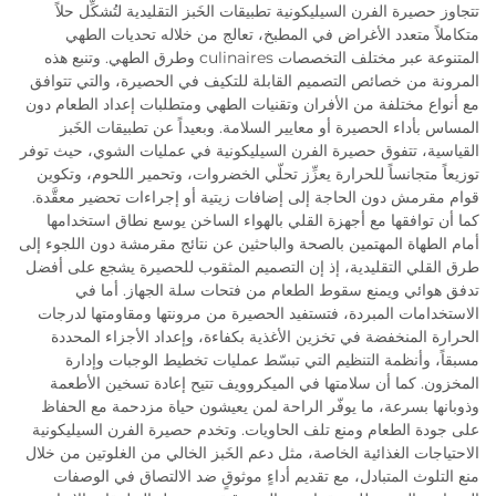
تتجاوز حصيرة الفرن السيليكونية تطبيقات الخَبز التقليدية لتُشكِّل حلاً
متكاملاً متعدد الأغراض في المطبخ، تعالج من خلاله تحديات الطهي
المتنوعة عبر مختلف التخصصات culinaires وطرق الطهي. وتنبع هذه
المرونة من خصائص التصميم القابلة للتكيف في الحصيرة، والتي تتوافق
مع أنواع مختلفة من الأفران وتقنيات الطهي ومتطلبات إعداد الطعام دون
المساس بأداء الحصيرة أو معايير السلامة. وبعيداً عن تطبيقات الخَبز
القياسية، تتفوق حصيرة الفرن السيليكونية في عمليات الشوي، حيث توفر
توزيعاً متجانساً للحرارة يعزِّز تحلّي الخضروات، وتحمير اللحوم، وتكوين
قوام مقرمش دون الحاجة إلى إضافات زيتية أو إجراءات تحضير معقَّدة.
كما أن توافقها مع أجهزة القلي بالهواء الساخن يوسع نطاق استخدامها
أمام الطهاة المهتمين بالصحة والباحثين عن نتائج مقرمشة دون اللجوء إلى
طرق القلي التقليدية، إذ إن التصميم المثقوب للحصيرة يشجع على أفضل
تدفق هوائي ويمنع سقوط الطعام من فتحات سلة الجهاز. أما في
الاستخدامات المبردة، فتستفيد الحصيرة من مرونتها ومقاومتها لدرجات
الحرارة المنخفضة في تخزين الأغذية بكفاءة، وإعداد الأجزاء المحددة
مسبقاً، وأنظمة التنظيم التي تبسّط عمليات تخطيط الوجبات وإدارة
المخزون. كما أن سلامتها في الميكروويف تتيح إعادة تسخين الأطعمة
وذوبانها بسرعة، ما يوفّر الراحة لمن يعيشون حياة مزدحمة مع الحفاظ
على جودة الطعام ومنع تلف الحاويات. وتخدم حصيرة الفرن السيليكونية
الاحتياجات الغذائية الخاصة، مثل دعم الخَبز الخالي من الغلوتين من خلال
منع التلوث المتبادل، مع تقديم أداءٍ موثوقٍ ضد الالتصاق في الوصفات