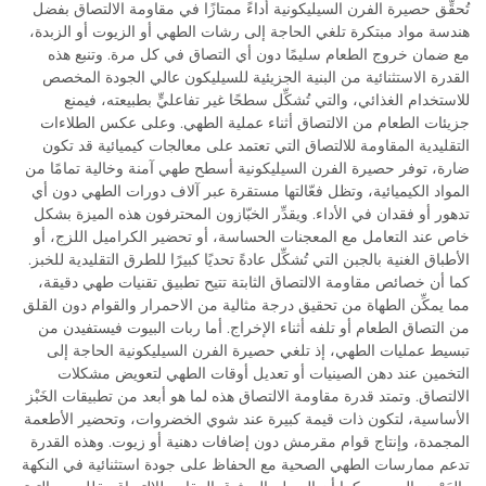
تُحقِّق حصيرة الفرن السيليكونية أداءً ممتازًا في مقاومة الالتصاق بفضل
هندسة مواد مبتكرة تلغي الحاجة إلى رشات الطهي أو الزيوت أو الزبدة،
مع ضمان خروج الطعام سليمًا دون أي التصاق في كل مرة. وتنبع هذه
القدرة الاستثنائية من البنية الجزيئية للسيليكون عالي الجودة المخصص
للاستخدام الغذائي، والتي تُشكِّل سطحًا غير تفاعليٍّ بطبيعته، فيمنع
جزيئات الطعام من الالتصاق أثناء عملية الطهي. وعلى عكس الطلاءات
التقليدية المقاومة للالتصاق التي تعتمد على معالجات كيميائية قد تكون
ضارة، توفر حصيرة الفرن السيليكونية أسطح طهي آمنة وخالية تمامًا من
المواد الكيميائية، وتظل فعّالتها مستقرة عبر آلاف دورات الطهي دون أي
تدهور أو فقدان في الأداء. ويقدِّر الخبّازون المحترفون هذه الميزة بشكل
خاص عند التعامل مع المعجنات الحساسة، أو تحضير الكراميل اللزج، أو
الأطباق الغنية بالجبن التي تُشكِّل عادةً تحديًا كبيرًا للطرق التقليدية للخبز.
كما أن خصائص مقاومة الالتصاق الثابتة تتيح تطبيق تقنيات طهي دقيقة،
مما يمكِّن الطهاة من تحقيق درجة مثالية من الاحمرار والقوام دون القلق
من التصاق الطعام أو تلفه أثناء الإخراج. أما ربات البيوت فيستفيدن من
تبسيط عمليات الطهي، إذ تلغي حصيرة الفرن السيليكونية الحاجة إلى
التخمين عند دهن الصينيات أو تعديل أوقات الطهي لتعويض مشكلات
الالتصاق. وتمتد قدرة مقاومة الالتصاق هذه لما هو أبعد من تطبيقات الخَبْز
الأساسية، لتكون ذات قيمة كبيرة عند شوي الخضروات، وتحضير الأطعمة
المجمدة، وإنتاج قوام مقرمش دون إضافات دهنية أو زيوت. وهذه القدرة
تدعم ممارسات الطهي الصحية مع الحفاظ على جودة استثنائية في النكهة