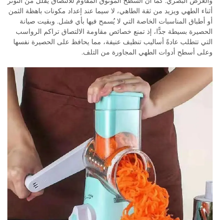
والعَرْض البصري. كما أن السطح الموثوق المقاوم للالتصاق يقلل من التوتر
أثناء الطهي ويزيد من ثقة الطاهي، لا سيما عند إعداد مكونات باهظة الثمن
أو أطباق المناسبات الخاصة التي لا يُسمح فيها بأي فشل. وبقيت صيانة
الحصيرة بسيطة جدًّا، إذ تمنع خصائص مقاومة الالتصاق تراكم الرواسب
التي تتطلب عادةً أساليب تنظيف عنيفة، مما يحافظ على الحصيرة نفسها
وعلى أسطح أدوات الطهي المجاورة من التلف.