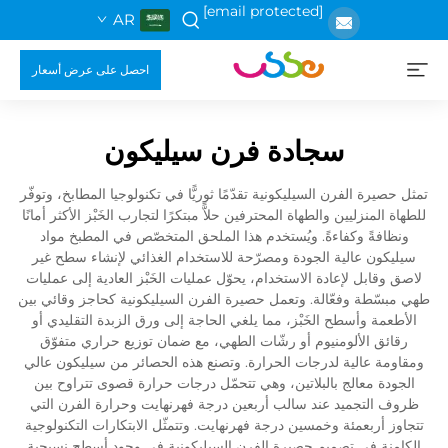
[email protected]
AR
احصل على عرض أسعار
سجادة فرن سيليكون
تمثل حصيرة الفرن السيليكونية تقدّمًا ثوريًّا في تكنولوجيا المطابخ، وتوفّر
للطهاة المنزليين والطهاة المحترفين حلاًّ مبتكرًا لتجارب الخَبْز الأكثر أمانًا
ونظافةً وكفاءةً. ويُستخدم هذا الملحق المتخصّص في المطبخ مواد
سيليكون عالية الجودة ومصرّحة للاستخدام الغذائي لإنشاء سطح غير
لاصق وقابل لإعادة الاستخدام، يحوّل عمليات الخَبْز العادية إلى عمليات
طهي مبسّطة وفعّالة. وتعمل حصيرة الفرن السيليكونية كحاجز وقائي بين
الأطعمة وأسطح الخَبْز، مما يلغي الحاجة إلى ورق الزبدة التقليدي أو
رقائق الألومنيوم أو رشّات الطهي، مع ضمان توزيع حراري متفوّق
ومقاومة عالية لدرجات الحرارة. وتصنع هذه الحصائر من سيليكون عالي
الجودة معالج بالبلاتين، وهي تتحمّل درجات حرارة قصوى تتراوح بين
ظروف التجميد عند سالب أربعين درجة فهرنهايت وحرارة الفرن التي
تتجاوز أربعمئة وخمسين درجة فهرنهايت. وتتمثّل الابتكارات التكنولوجية
الكامنة في تصميم حصيرة الفرن السيليكونية في وجود أسطح نسيجية