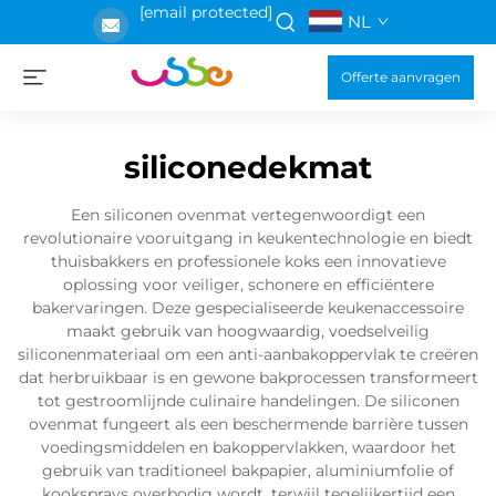
[email protected]
NL
Offerte aanvragen
siliconedekmat
Een siliconen ovenmat vertegenwoordigt een
revolutionaire vooruitgang in keukentechnologie en biedt
thuisbakkers en professionele koks een innovatieve
oplossing voor veiliger, schonere en efficiëntere
bakervaringen. Deze gespecialiseerde keukenaccessoire
maakt gebruik van hoogwaardig, voedselveilig
siliconenmateriaal om een anti-aanbakoppervlak te creëren
dat herbruikbaar is en gewone bakprocessen transformeert
tot gestroomlijnde culinaire handelingen. De siliconen
ovenmat fungeert als een beschermende barrière tussen
voedingsmiddelen en bakoppervlakken, waardoor het
gebruik van traditioneel bakpapier, aluminiumfolie of
kooksprays overbodig wordt, terwijl tegelijkertijd een