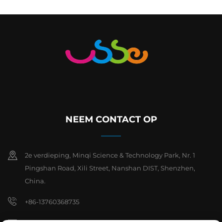
NEEM CONTACT OP
2e verdieping, Minqi Science & Technology Park, Nr. 1
Pingshan Road, Xili Street, Nanshan DIST, Shenzhen,
China.
+86-13760368735