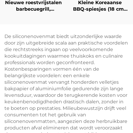
Nieuwe roestvrijstalen
Kleine Koreaanse
barbecuegrill,
BBQ-spiesjes (18 cm),
draagbare
kebabmaakdoos met
opvouwbare grill voor
49 gaten, duurzaam
buiten, kamperen, het
kunststof ABS,
grillen van vlees en
milieuvriendelijk
De siliconenovenmat biedt uitzonderlijke waarde
vis, roterend
door zijn uitgebreide scala aan praktische voordelen
huishoudelijk BBQ-rek
die rechtstreeks ingaan op veelvoorkomende
kookuitdagingen waarmee thuiskoks en culinaire
professionals worden geconfronteerd.
Kostenbesparingen vormen één van de
belangrijkste voordelen: een enkele
siliconenovenmat vervangt honderden velletjes
bakpapier of aluminiumfolie gedurende zijn lange
levensduur, waardoor de terugkerende kosten voor
keukenbenodigdheden drastisch dalen, zonder in
te boeten op prestaties. Milieubewustzijn drijft veel
consumenten tot het gebruik van
siliconenovenmatten, aangezien deze herbruikbare
producten afval elimineren dat wordt veroorzaakt