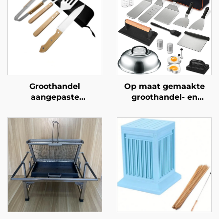
Groothandel
Op maat gemaakte
aangepaste
groothandel- en
buitenbarbecueset
grensoverschrijdende
voor gebruik met
BBQ-gereedschapsset
houtskool, geschikt
voor buitengebruik:
voor thuisgebruik;
roestvrijstalen
inclusief tangen,
teppanyaki-spatelset
keukenmes met
houten handvat,
spatel en vork