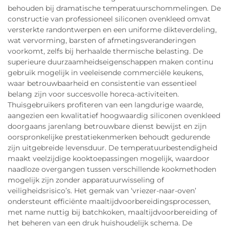
behouden bij dramatische temperatuurschommelingen. De
constructie van professioneel siliconen ovenkleed omvat
versterkte randontwerpen en een uniforme dikteverdeling,
wat vervorming, barsten of afmetingsveranderingen
voorkomt, zelfs bij herhaalde thermische belasting. De
superieure duurzaamheidseigenschappen maken continu
gebruik mogelijk in veeleisende commerciële keukens,
waar betrouwbaarheid en consistentie van essentieel
belang zijn voor succesvolle horeca-activiteiten.
Thuisgebruikers profiteren van een langdurige waarde,
aangezien een kwalitatief hoogwaardig siliconen ovenkleed
doorgaans jarenlang betrouwbare dienst bewijst en zijn
oorspronkelijke prestatiekenmerken behoudt gedurende
zijn uitgebreide levensduur. De temperatuurbestendigheid
maakt veelzijdige kooktoepassingen mogelijk, waardoor
naadloze overgangen tussen verschillende kookmethoden
mogelijk zijn zonder apparatuurwisseling of
veiligheidsrisico’s. Het gemak van ‘vriezer-naar-oven’
ondersteunt efficiënte maaltijdvoorbereidingsprocessen,
met name nuttig bij batchkoken, maaltijdvoorbereiding of
het beheren van een druk huishoudelijk schema. De