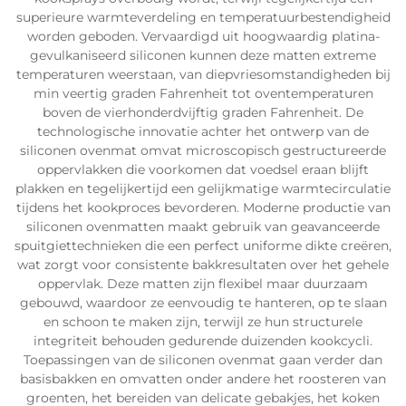
superieure warmteverdeling en temperatuurbestendigheid
worden geboden. Vervaardigd uit hoogwaardig platina-
gevulkaniseerd siliconen kunnen deze matten extreme
temperaturen weerstaan, van diepvriesomstandigheden bij
min veertig graden Fahrenheit tot oventemperaturen
boven de vierhonderdvijftig graden Fahrenheit. De
technologische innovatie achter het ontwerp van de
siliconen ovenmat omvat microscopisch gestructureerde
oppervlakken die voorkomen dat voedsel eraan blijft
plakken en tegelijkertijd een gelijkmatige warmtecirculatie
tijdens het kookproces bevorderen. Moderne productie van
siliconen ovenmatten maakt gebruik van geavanceerde
spuitgiettechnieken die een perfect uniforme dikte creëren,
wat zorgt voor consistente bakkresultaten over het gehele
oppervlak. Deze matten zijn flexibel maar duurzaam
gebouwd, waardoor ze eenvoudig te hanteren, op te slaan
en schoon te maken zijn, terwijl ze hun structurele
integriteit behouden gedurende duizenden kookcycli.
Toepassingen van de siliconen ovenmat gaan verder dan
basisbakken en omvatten onder andere het roosteren van
groenten, het bereiden van delicate gebakjes, het koken