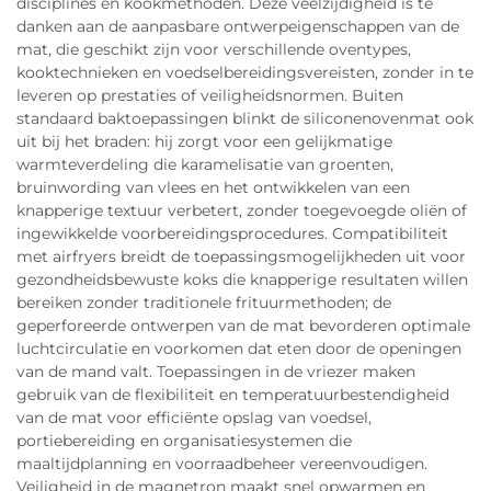
disciplines en kookmethoden. Deze veelzijdigheid is te
danken aan de aanpasbare ontwerpeigenschappen van de
mat, die geschikt zijn voor verschillende oventypes,
kooktechnieken en voedselbereidingsvereisten, zonder in te
leveren op prestaties of veiligheidsnormen. Buiten
standaard baktoepassingen blinkt de siliconenovenmat ook
uit bij het braden: hij zorgt voor een gelijkmatige
warmteverdeling die karamelisatie van groenten,
bruinwording van vlees en het ontwikkelen van een
knapperige textuur verbetert, zonder toegevoegde oliën of
ingewikkelde voorbereidingsprocedures. Compatibiliteit
met airfryers breidt de toepassingsmogelijkheden uit voor
gezondheidsbewuste koks die knapperige resultaten willen
bereiken zonder traditionele frituurmethoden; de
geperforeerde ontwerpen van de mat bevorderen optimale
luchtcirculatie en voorkomen dat eten door de openingen
van de mand valt. Toepassingen in de vriezer maken
gebruik van de flexibiliteit en temperatuurbestendigheid
van de mat voor efficiënte opslag van voedsel,
portiebereiding en organisatiesystemen die
maaltijdplanning en voorraadbeheer vereenvoudigen.
Veiligheid in de magnetron maakt snel opwarmen en