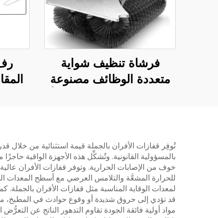
فرشاة تنظيف شواية
رف 
متعددة الوظائف مصنوعة
المقا
من الفولاذ المقاوم للصدأ
الخار
ومقبض بلاستيكي، قابلة
للشواء
لإعادة الاستخدام ومتينة،
خار
وأداة لتنظيف الشوايات
النبات
تُوفِر قفازات الأفران بالجملة قيمة استثنائية من خلال 
بالمسؤولية القانونية. وتُشكِّل هذه الأجهزة الواقية حاجزً
والأفران
باست
خوف من الإصابات الحرارية. وتوفر قفازات الأفران عالية 
للحرارة المشعَّة والتلامس العرضي مع أسطح المعدات ال
لمعدات الوقاية المناسبة مثل قفازات الأفران بالجملة. كم
قد تؤدي إلى حروق شديدة أو وقوع حوادث في المطبخ، ما يس
مواد أولية فائقة الجودة تقاوم التدهور الناتج عن التعر