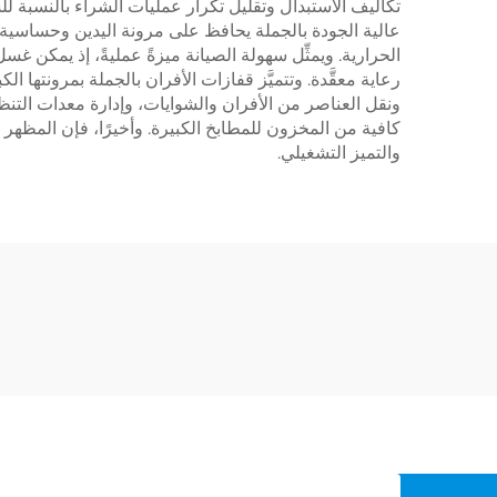
تكاليف الاستبدال وتقليل تكرار عمليات الشراء بالنسبة لل
عالية الجودة بالجملة يحافظ على مرونة اليدين وحساسية ال
الحرارية. ويمثِّل سهولة الصيانة ميزةً عمليةً، إذ يمكن غ
رعاية معقَّدة. وتتميَّز قفازات الأفران بالجملة بمرونتها
ونقل العناصر من الأفران والشوايات، وإدارة معدات التن
كافية من المخزون للمطابخ الكبيرة. وأخيرًا، فإن المظهر ا
والتميز التشغيلي.