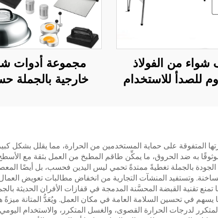
شواء من الفولاذ
مجموعة أدوات شو
وم للصدأ للاستخدام
خارجية بالجملة ح
جي، رف شواء سميك
الطلب لمتاجر البيع 
 المنزلي، أداة شواء
الحدود: ملعقة شواء فو
جية تعمل بالفحم
مقاومة للصدأ لط
ي، أدوات شواء خارجية
التيبانياكي
قدرتها المتفوقة على حماية المستخدمين من الحرارة، مما يقلل بشكل كب
ا موثوقًا به ضد الحروق، ما يمكِّن طاقم المطبخ من العمل بثقة مع الأسط
خدام الفحم النباتي
الجودة بالجملة تغطيةً ممتدةً تحمي ليس اليدين فحسب، بل أيضًا المعص
ساخنة. وتستفيد المنشآت التجارية من انخفاض مطالبات تعويض العمال
ا تمنع تقنية القبضة المحسَّنة المدمجة في قفازات الأفران الحديثة با
هم في تحسين السلامة العامة في مكان العمل. ويُعَدُّ المتانة ميزةً ه
ُّض المتكرر لدرجات الحرارة القصوى، والغسل المتكرر، والاستخدام الي