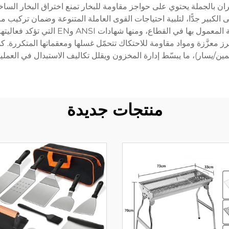
ان بالجملة يحتوي على حواجز مقاومة للبخار تمنع اختراق البخار الساخن
إلى الكبير جدًّا، لتلبية احتياجات القوى العاملة المتنوعة وضمان ترك
الأفران عالية الجودة بالجملة بمعايير السلا
 معزَّزة ومواد مقاومة للاحتكاك تتحمّل غسلها ومعقماتها المتكررة. كما
مين/يسار)، ما يبسّط إدارة المخزون ويقلل تكاليف الاستبدال في العمليا
منتجات جديدة