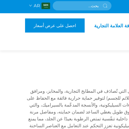
AR
احصل على عرض أسعار
فة العلامة التجارية
لتي تُصادَف في المطابخ التجارية، والمخابز، ومرافق
لائم للجسم) لتوفير حماية حرارية فائقة مع الحفاظ على
ءات السيليكونية، والأنسجة المدعّمة بالسيراميك، والتي
منطقة كف معزَّزة، وطوق طويل يغطي الساعد لضمان حمايته، ومفاصل مرنة
اخلية تنفّسية تمتص الرطوبة بعيدًا عن الجلد، مما يمنع
سيليكونية تعزز التحكم عند التعامل مع العناصر الساخنة