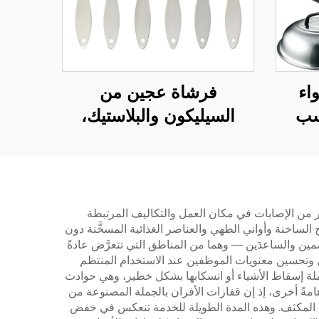
فرشاة عجين من
اء
السيليكون والبلاستيك،
سب
مقاومة للحرارة، غير
عبر
لاصقة، عالية الجودة،
لاذية
تُستخدم في شوي الفحم
هي
ودهن الأطعمة أثناء الطهي،
ير من الإصابات في مكان العمل والتكاليف المرتبطة
ح الساخنة وأواني الطهي والعناصر الغذائية المسخَّنة دون
وأدوات مطبخية لوضع
مين والساعدَين — وهما من المناطق التي تتعرَّض عادةً
الصلصات على الطعام
 وتحسين معنويات الموظفين عند الاستخدام المنتظم
لجملة إسقاط الأشياء أو انسكابها بشكل خطير، وهي حوادث
امةً أخرى، إذ إن قفازات الأفران بالجملة المصنوعة من
ومي المكثف. وهذه المدة الطويلة للخدمة تنعكس في خفض