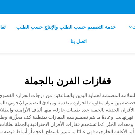
ت
خدمة التصميم حسب الطلب والإنتاج حسب الطلب
ثقا
اتصل بنا
قفازات الفرن بالجملة
سلامة المصممة لحماية اليدين والساعدَين من درجات الحرارة القصوى ا
متخصصة بين مواد مقاومة للحرارة متقدمة ومبادئ التصميم الإنجوبي (الم
لأفران الحديثة بالجملة عدة طبقات عازلة، منها ألياف الأراميد، والطلا
تحمل درجات حرارة تتراوح بين ٤٠٠ و٩٣٢ درجة فهرنهايت. وعادةً ما يتم تصميم هذه القفازات ب
معدات الخَبْز. كما تستخدم قفازات الأفران الاحترافية بالجملة بطانات د
أما الأغلفة الخارجية فهي غالبًا ما تتميز بأسطح ناعجة أو أنماط قبضة 