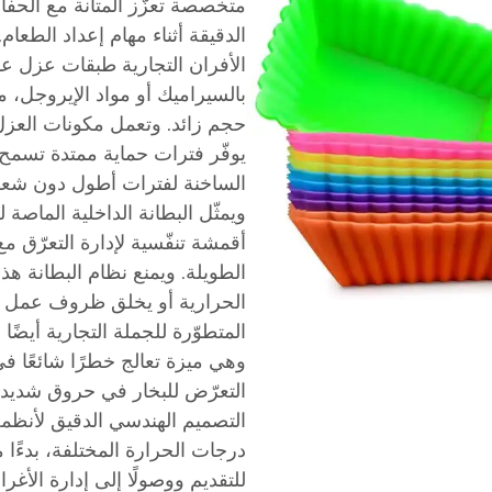
متخصصة تعزّز المتانة مع الحف
الدقيقة أثناء مهام إعداد الطعا
الأفران التجارية طبقات عزل عال
بالسيراميك أو مواد الإيروجل، ما ي
حجم زائد. وتعمل مكونات العزل 
يوفّر فترات حماية ممتدة تسمح
الساخنة لفترات أطول دون شعور 
ويمثّل البطانة الداخلية الماصة
أقمشة تنفّسية لإدارة التعرّق م
الطويلة. ويمنع نظام البطانة هذ
الحرارية أو يخلق ظروف عمل غير
المتطوّرة للجملة التجارية أيضًا
وهي ميزة تعالج خطرًا شائعًا ف
التعرّض للبخار في حروق شديدة
التصميم الهندسي الدقيق لأنظمة ا
درجات الحرارة المختلفة، بدءًا 
للتقديم ووصولًا إلى إدارة الأغ