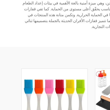
، وهي ميزة أمنية بالغة الأهمية في بيئات إعداد الطعام
يب مناسب يحقّق أعلى مستوى من الحماية. كما تفي قفازات
مة الصارمة المعمول بها في القطاع، ومنها شهادات ANSI وEN التي تؤكد فعاليتها في الحماية الحرارية. وتكمن متانة هذه المنتجات في
 تتميز قفازات الأفران الحديثة بالجملة بتصميمها ثنائي
ت التجارية.