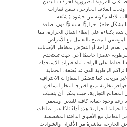
اظ على المرونة الضرورية لحركات اليدين
م. وتحت الغلاف الخارجي، تدمج قفازات
ية الأداء مكوّنة من حشوة مُشبَّعة
شكّل حاجزًا حراريًّا استثنائيًّا دون إضافة
هذه بكفاءة على إبطاء انتقال الحرارة، مما
 لموظفي المطبخ بالتعامل مع الأغراض
بعدم الراحة أو التعرّض لمخاطر الإصابات.
 للرطوبة عنصرًا حاسمًا آخر، حيث تستخدم
ع الحفاظ على الراحة أثناء فترات الاستخدام
ا تراكم الرطوبة الذي قد يُضعف الحماية
 مريحة. كما تتضمّن القفازات الاحترافية
 حواجز بخارية تمنع اختراق البخار الساخن،
ي المطابخ التجارية، حيث يمكن أن يتسبّب
 رغم وجود حماية كافية لليدين. ويضمن
لحماية الحرارية هذه أداءً ثابتًا عبر نطاقات
من التعامل مع الأطباق الدافئة المخصصة
راض الخارجة مباشرةً من الأفران والشوايات