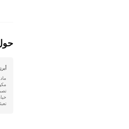
حول 
أبرز
مادة
مكون
تصمي
خيار
تعبئ