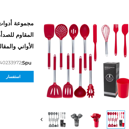
مجموعة أدوات 
المقاوم للصدأ
الأواني والمقا
40233972
Spu:
استفسار