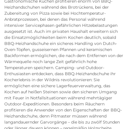
Gastronomische Küchen profitieren enorm von BBQ-
Heizhandschuhen während des Brotrückens, bei der
Zubereitung von Pizza sowie bei Hochtemperatur-
Anbratprozessen, bei denen das Personal während
intensiver Servicephasen gefährlichen Hitzebelastungen
ausgesetzt ist. Auch im privaten Haushalt erweitern sich
die Einsatzmöglichkeiten beim Kochen deutlich, sobald
BBQ-Heizhandschuhe ein sicheres Handling von Dutch-
Oven-Töpfen, gusseisernen Pfannen und keramischen
Backformen ermöglichen, die nach dem Entfernen von der
Wärmequelle noch lange Zeit gefährlich hohe
Temperaturen speichern. Camping- und Outdoor-
Enthusiasten entdecken, dass BBQ-Heizhandschuhe ihr
Kocherlebnis in der Wildnis revolutionieren: Sie
ermöglichen eine sichere Lagerfeuerverwaltung, das
Kochen auf heißen Steinen sowie den sicheren Umgang
mit Feuer in Notfallsituationen während mehrtägiger
Outdoor-Expeditionen. Besonders beim Räuchern
profitieren die Anwender von den Eigenschaften der BBQ-
Heizhandschuhe, denn Pitmaster müssen während
langandauernder Garvorgänge – die bis zu zwölf Stunden
oder länger dauern können – regelmäßig Holzscheite