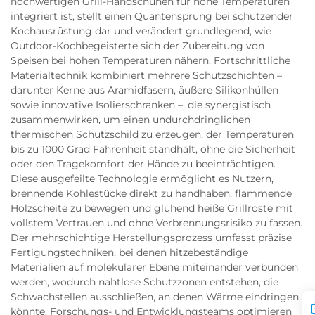
hochwertigen Grill-Handschuhen für hohe Temperaturen
integriert ist, stellt einen Quantensprung bei schützender
Kochausrüstung dar und verändert grundlegend, wie
Outdoor-Kochbegeisterte sich der Zubereitung von
Speisen bei hohen Temperaturen nähern. Fortschrittliche
Materialtechnik kombiniert mehrere Schutzschichten –
darunter Kerne aus Aramidfasern, äußere Silikonhüllen
sowie innovative Isolierschranken –, die synergistisch
zusammenwirken, um einen undurchdringlichen
thermischen Schutzschild zu erzeugen, der Temperaturen
bis zu 1000 Grad Fahrenheit standhält, ohne die Sicherheit
oder den Tragekomfort der Hände zu beeinträchtigen.
Diese ausgefeilte Technologie ermöglicht es Nutzern,
brennende Kohlestücke direkt zu handhaben, flammende
Holzscheite zu bewegen und glühend heiße Grillroste mit
vollstem Vertrauen und ohne Verbrennungsrisiko zu fassen.
Der mehrschichtige Herstellungsprozess umfasst präzise
Fertigungstechniken, bei denen hitzebeständige
Materialien auf molekularer Ebene miteinander verbunden
werden, wodurch nahtlose Schutzzonen entstehen, die
Schwachstellen ausschließen, an denen Wärme eindringen
könnte. Forschungs- und Entwicklungsteams optimieren