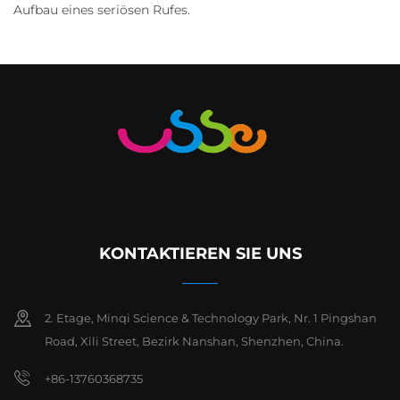
Aufbau eines seriösen Rufes.
KONTAKTIEREN SIE UNS
2. Etage, Minqi Science & Technology Park, Nr. 1 Pingshan
Road, Xili Street, Bezirk Nanshan, Shenzhen, China.
+86-13760368735