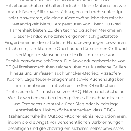
Hitzehandschuhe enthalten fortschrittliche Materialien wie
Aramidfasern, Silikonverstärkungen und mehrschichtige
Isolationsysteme, die eine außergewöhnliche thermische
Beständigkeit bis zu Temperaturen von über 900 Grad
Fahrenheit bieten. Zu den technologischen Merkmalen
dieser Handschuhe zählen ergonomisch gestaltete
Fingerbereiche, die natürliche Handbewegungen bewahren,
rutschfeste, strukturierte Oberflächen für sicheren Griff und
verlängerte Manschetten, die die Unterarme vor
Strahlungswärme schützen. Die Anwendungsbereiche von
BBQ-Hitzehandschuhen reichen über das klassische Grillen
hinaus und umfassen auch Smoker-Betrieb, Pizzaofen-
Kochen, Lagerfeuer-Management sowie Küchenaufgaben
im Innenbereich mit extrem heißen Oberflächen.
Professionelle Pitmaster setzen BBQ-Hitzehandschuhe bei
Wettbewerben ein, bei denen präzises Fleischhandhaben
und Temperaturkontrolle über Sieg oder Niederlage
entscheiden. Hobbyköche entdecken, dass BBQ-
Hitzehandschuhe ihr Outdoor-Kocherlebnis revolutionieren,
indem sie die Angst vor versehentlichen Verbrennungen
beseitigen und gleichzeitig ein sicheres, selbstbewusstes