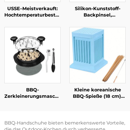
USSE–Meistverkauft:
Silikon-Kunststoff-
Hochtemperaturbeständige
Backpinsel,
Silikon-Baumwoll-Grill-
hitzebeständig,
Handschuhe und
antihaftbeschichtet,
Backofen-
hochwertiges
Handschuhe,
Küchengerät für
feuerfest,
Kohlegrill und
wärmeisolierend,
Barbecue zum
LFGB-zertifiziert
Bestreichen von
Speisen und Saucen
BBQ-
Kleine koreanische
Zerkleinerungsmaschine
BBQ-Spieße (18 cm),
aus Kunststoff für
49-Loch-Kebab-
Haushalt und Küche –
Hersteller-Box aus
Fleischwolf und
strapazierfähigem,
Zerkleinerer für
umweltfreundlichem
BBQ-Handschuhe bieten bemerkenswerte Vorteile,
gegrilltes
Kunststoff (ABS)
die das Outdoor-Kochen durch verbesserte