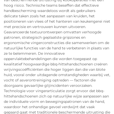
van beschermende uitrusting bij kookoperaties met een
hoog risico. Technische teams beseffen dat effectieve
handbescherming waardeloos wordt als gebruikers
delicate taken zoals het aanpassen van kruiden, het
positioneren van vlees of het hanteren van keukengerei niet
met precisie en vertrouwen kunnen uitvoeren.
Geavanceerde textuurontwerpen omvatten verhoogde
patronen, strategisch geplaatste gripzones en
ergonomische vingerconstructies die samenwerken om de
natuurlijke functies van de hand te verbeteren in plaats van
ze te belemmeren. De innovatieve
oppervlaktebehandelingen die worden toegepast op
kwalitatief hoogwaardige bbq-hittehandschoenen creëren
wrijvingscoëfficiënten die hoger liggen dan die van blote
huid, vooral onder uitdagende omstandigheden waarbij vet,
vocht of asverontreiniging optreden — factoren die
doorgaans gevaarlijke glijincidenten veroorzaken.
Technologie voor vingerarticulatie zorgt ervoor dat bbq-
hittehandschoenen zich op natuurlijke wijze aanpassen aan
de individuele vorm en bewegingspatronen van de hand,
waardoor het onhandige gevoel verdwijnt dat vaak
gepaard gaat met traditionele beschermende uitrusting die