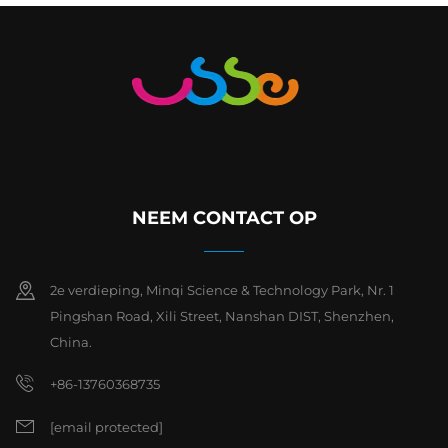
NEEM CONTACT OP
2e verdieping, Minqi Science & Technology Park, Nr. 1
Pingshan Road, Xili Street, Nanshan DIST, Shenzhen,
China.
+86-13760368735
[email protected]