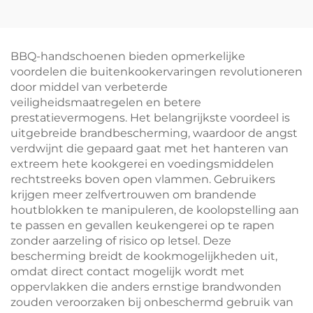
thuisgebruik in de
kebabmaakdoos met
keuken: vleesmolen
49 gaten, duurzaam
en -snijder voor
kunststof ABS,
gescheurd
milieuvriendelijk
BBQ-handschoenen bieden opmerkelijke
varkensvlees,
voordelen die buitenkookervaringen revolutioneren
rundvlees en kip;
door middel van verbeterde
multifunctioneel,
veiligheidsmaatregelen en betere
duurzaam en
prestatievermogens. Het belangrijkste voordeel is
milieuvriendelijk
uitgebreide brandbescherming, waardoor de angst
verdwijnt die gepaard gaat met het hanteren van
extreem hete kookgerei en voedingsmiddelen
rechtstreeks boven open vlammen. Gebruikers
krijgen meer zelfvertrouwen om brandende
houtblokken te manipuleren, de koolopstelling aan
te passen en gevallen keukengerei op te rapen
zonder aarzeling of risico op letsel. Deze
bescherming breidt de kookmogelijkheden uit,
omdat direct contact mogelijk wordt met
oppervlakken die anders ernstige brandwonden
zouden veroorzaken bij onbeschermd gebruik van