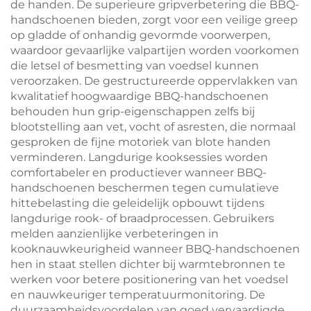
de handen. De superieure gripverbetering die BBQ-
handschoenen bieden, zorgt voor een veilige greep
op gladde of onhandig gevormde voorwerpen,
waardoor gevaarlijke valpartijen worden voorkomen
die letsel of besmetting van voedsel kunnen
veroorzaken. De gestructureerde oppervlakken van
kwalitatief hoogwaardige BBQ-handschoenen
behouden hun grip-eigenschappen zelfs bij
blootstelling aan vet, vocht of asresten, die normaal
gesproken de fijne motoriek van blote handen
verminderen. Langdurige kooksessies worden
comfortabeler en productiever wanneer BBQ-
handschoenen beschermen tegen cumulatieve
hittebelasting die geleidelijk opbouwt tijdens
langdurige rook- of braadprocessen. Gebruikers
melden aanzienlijke verbeteringen in
kooknauwkeurigheid wanneer BBQ-handschoenen
hen in staat stellen dichter bij warmtebronnen te
werken voor betere positionering van het voedsel
en nauwkeuriger temperatuurmonitoring. De
duurzaamheidsvoordelen van goed vervaardigde