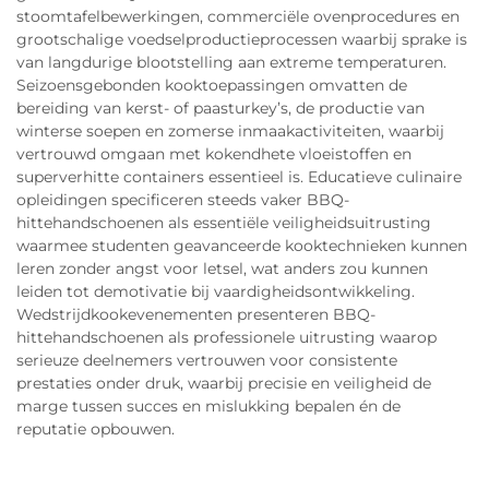
stoomtafelbewerkingen, commerciële ovenprocedures en
grootschalige voedselproductieprocessen waarbij sprake is
van langdurige blootstelling aan extreme temperaturen.
Seizoensgebonden kooktoepassingen omvatten de
bereiding van kerst- of paasturkey’s, de productie van
winterse soepen en zomerse inmaakactiviteiten, waarbij
vertrouwd omgaan met kokendhete vloeistoffen en
superverhitte containers essentieel is. Educatieve culinaire
opleidingen specificeren steeds vaker BBQ-
hittehandschoenen als essentiële veiligheidsuitrusting
waarmee studenten geavanceerde kooktechnieken kunnen
leren zonder angst voor letsel, wat anders zou kunnen
leiden tot demotivatie bij vaardigheidsontwikkeling.
Wedstrijdkookevenementen presenteren BBQ-
hittehandschoenen als professionele uitrusting waarop
serieuze deelnemers vertrouwen voor consistente
prestaties onder druk, waarbij precisie en veiligheid de
marge tussen succes en mislukking bepalen én de
reputatie opbouwen.