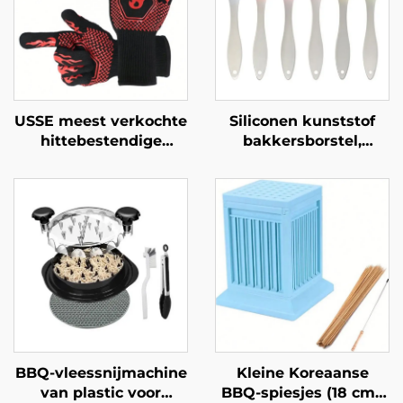
USSE meest verkochte
Siliconen kunststof
hittebestendige
bakkersborstel,
siliconen-katoenen
hittebestendig, anti-
BBQ-handschoenen en
aanbak, van hoge
ovenhandschoenen,
kwaliteit, geschikt
vuurbestendig en
voor kooltjesbarbecue,
warmte-isolerend,
kook- en
LFGB-gecertificeerd
bestrijkgebruik in de
keuken, voor sauzen
en voedsel
BBQ-vleessnijmachine
Kleine Koreaanse
van plastic voor
BBQ-spiesjes (18 cm),