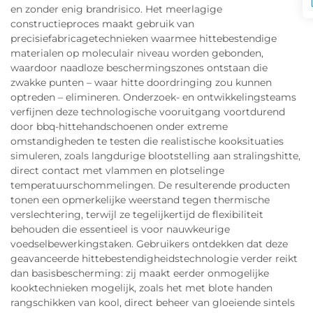
en zonder enig brandrisico. Het meerlagige
constructieproces maakt gebruik van
precisiefabricagetechnieken waarmee hittebestendige
materialen op moleculair niveau worden gebonden,
waardoor naadloze beschermingszones ontstaan die
zwakke punten – waar hitte doordringing zou kunnen
optreden – elimineren. Onderzoek- en ontwikkelingsteams
verfijnen deze technologische vooruitgang voortdurend
door bbq-hittehandschoenen onder extreme
omstandigheden te testen die realistische kooksituaties
simuleren, zoals langdurige blootstelling aan stralingshitte,
direct contact met vlammen en plotselinge
temperatuurschommelingen. De resulterende producten
tonen een opmerkelijke weerstand tegen thermische
verslechtering, terwijl ze tegelijkertijd de flexibiliteit
behouden die essentieel is voor nauwkeurige
voedselbewerkingstaken. Gebruikers ontdekken dat deze
geavanceerde hittebestendigheidstechnologie verder reikt
dan basisbescherming: zij maakt eerder onmogelijke
kooktechnieken mogelijk, zoals het met blote handen
rangschikken van kool, direct beheer van gloeiende sintels