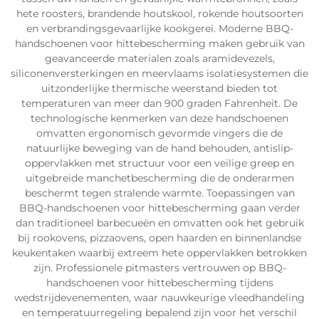
hete roosters, brandende houtskool, rokende houtsoorten
en verbrandingsgevaarlijke kookgerei. Moderne BBQ-
handschoenen voor hittebescherming maken gebruik van
geavanceerde materialen zoals aramidevezels,
siliconenversterkingen en meervlaams isolatiesystemen die
uitzonderlijke thermische weerstand bieden tot
temperaturen van meer dan 900 graden Fahrenheit. De
technologische kenmerken van deze handschoenen
omvatten ergonomisch gevormde vingers die de
natuurlijke beweging van de hand behouden, antislip-
oppervlakken met structuur voor een veilige greep en
uitgebreide manchetbescherming die de onderarmen
beschermt tegen stralende warmte. Toepassingen van
BBQ-handschoenen voor hittebescherming gaan verder
dan traditioneel barbecueën en omvatten ook het gebruik
bij rookovens, pizzaovens, open haarden en binnenlandse
keukentaken waarbij extreem hete oppervlakken betrokken
zijn. Professionele pitmasters vertrouwen op BBQ-
handschoenen voor hittebescherming tijdens
wedstrijdevenementen, waar nauwkeurige vleedhandeling
en temperatuurregeling bepalend zijn voor het verschil