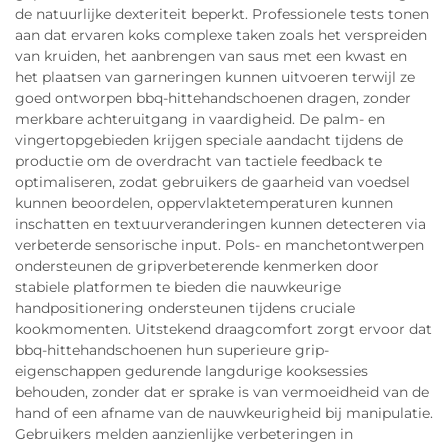
de natuurlijke dexteriteit beperkt. Professionele tests tonen
aan dat ervaren koks complexe taken zoals het verspreiden
van kruiden, het aanbrengen van saus met een kwast en
het plaatsen van garneringen kunnen uitvoeren terwijl ze
goed ontworpen bbq-hittehandschoenen dragen, zonder
merkbare achteruitgang in vaardigheid. De palm- en
vingertopgebieden krijgen speciale aandacht tijdens de
productie om de overdracht van tactiele feedback te
optimaliseren, zodat gebruikers de gaarheid van voedsel
kunnen beoordelen, oppervlaktetemperaturen kunnen
inschatten en textuurveranderingen kunnen detecteren via
verbeterde sensorische input. Pols- en manchetontwerpen
ondersteunen de gripverbeterende kenmerken door
stabiele platformen te bieden die nauwkeurige
handpositionering ondersteunen tijdens cruciale
kookmomenten. Uitstekend draagcomfort zorgt ervoor dat
bbq-hittehandschoenen hun superieure grip-
eigenschappen gedurende langdurige kooksessies
behouden, zonder dat er sprake is van vermoeidheid van de
hand of een afname van de nauwkeurigheid bij manipulatie.
Gebruikers melden aanzienlijke verbeteringen in