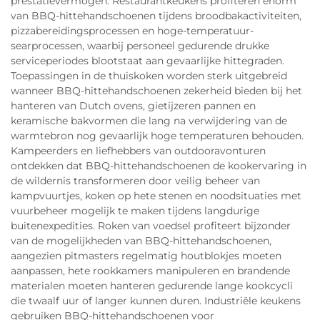
prestatievermogen. Restaurantkeukens profiteren enorm
van BBQ-hittehandschoenen tijdens broodbakactiviteiten,
pizzabereidingsprocessen en hoge-temperatuur-
searprocessen, waarbij personeel gedurende drukke
serviceperiodes blootstaat aan gevaarlijke hittegraden.
Toepassingen in de thuiskoken worden sterk uitgebreid
wanneer BBQ-hittehandschoenen zekerheid bieden bij het
hanteren van Dutch ovens, gietijzeren pannen en
keramische bakvormen die lang na verwijdering van de
warmtebron nog gevaarlijk hoge temperaturen behouden.
Kampeerders en liefhebbers van outdooravonturen
ontdekken dat BBQ-hittehandschoenen de kookervaring in
de wildernis transformeren door veilig beheer van
kampvuurtjes, koken op hete stenen en noodsituaties met
vuurbeheer mogelijk te maken tijdens langdurige
buitenexpedities. Roken van voedsel profiteert bijzonder
van de mogelijkheden van BBQ-hittehandschoenen,
aangezien pitmasters regelmatig houtblokjes moeten
aanpassen, hete rookkamers manipuleren en brandende
materialen moeten hanteren gedurende lange kookcycli
die twaalf uur of langer kunnen duren. Industriële keukens
gebruiken BBQ-hittehandschoenen voor