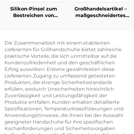
Silikon-Pinsel zum
Großhandelsartikel –
Bestreichen von
maßgeschneidertes
Gebäck für Küche und
Outdoor-BBQ-Set für
BBQ –
Grillen mit Holzkohle
lebensmittelecht,
zur Heimanwendung,
langlebig,
inklusive Grillzange,
Die Zusammenarbeit mit einem etablierten
wiederverwendbar
Küchenmesser mit
Lieferanten für Grillhandschuhe bietet zahlreiche
und umweltfreundlich;
Holzgriff, Spatel und
praktische Vorteile, die sich unmittelbar auf die
zum Auftragen von Öl
Gabel
Kundenzufriedenheit und den geschäftlichen
oder Butter beim
Erfolg auswirken. Erstens gewährleisten diese
Backen von Gebäck
Lieferanten Zugang zu umfassend getesteten
Produkten, die strenge Sicherheitsstandards
erfüllen, wodurch Unsicherheiten hinsichtlich
Zuverlässigkeit und Leistungsfähigkeit der
Produkte entfallen. Kunden erhalten detaillierte
Spezifikationen, Temperaturklassifizierungen und
Anwendungshinweise, die ihnen bei der Auswahl
geeigneter Handschuhe für ihre spezifischen
Kochanforderungen und Sicherheitsvorgaben