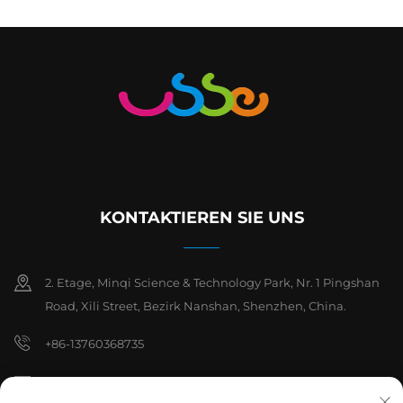
KONTAKTIEREN SIE UNS
2. Etage, Minqi Science & Technology Park, Nr. 1 Pingshan
Road, Xili Street, Bezirk Nanshan, Shenzhen, China.
+86-13760368735
[email protected]