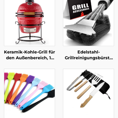
Keramik-Kohle-Grill für
Edelstahl-
den Außenbereich, 13
Grillreinigungsbürste
Zoll, tragbar, robust,
mit Kunststoffgriff,
japanisches Design
multifunktional,
mit Touch-Control-
langlebig und
Flammensicherheitsvorrichtung
wiederverwendbar, für
Grill und Ofen – BBQ-
Werkzeug