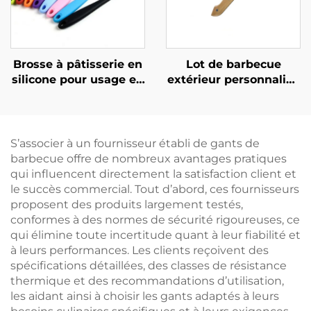
tactile
Brosse à pâtisserie en
Lot de barbecue
silicone pour usage en
extérieur personnalisé
cuisine ou au
en gros : ensemble de
barbecue : sans
barbecue au charbon
danger pour les
de bois pour usage
aliments, durable,
domestique
S’associer à un fournisseur établi de gants de
réutilisable et
comprenant des
barbecue offre de nombreux avantages pratiques
respectueuse de
pinces, un couteau de
qui influencent directement la satisfaction client et
l'environnement,
cuisine à manche en
le succès commercial. Tout d’abord, ces fournisseurs
idéale pour appliquer
bois, une spatule et
proposent des produits largement testés,
de l'huile ou du beurre
une fourchette
conformes à des normes de sécurité rigoureuses, ce
sur les pâtisseries et
qui élimine toute incertitude quant à leur fiabilité et
lors de la cuisson au
à leurs performances. Les clients reçoivent des
four
spécifications détaillées, des classes de résistance
thermique et des recommandations d’utilisation,
les aidant ainsi à choisir les gants adaptés à leurs