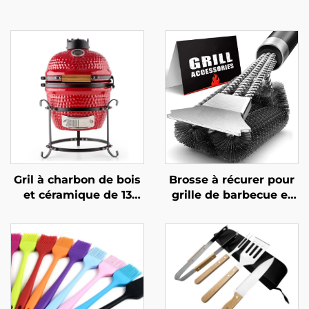
Gril à charbon de bois
Brosse à récurer pour
et céramique de 13
grille de barbecue et
pouces, gril extérieur
four,
portable et robuste de
multifonctionnelle,
style japonais pour
durable et réutilisable,
cuisine extérieure,
avec manche en acier
équipé d’un dispositif
inoxydable et
de sécurité anti-
plastique, outil pour
flamme à commande
barbecue et four