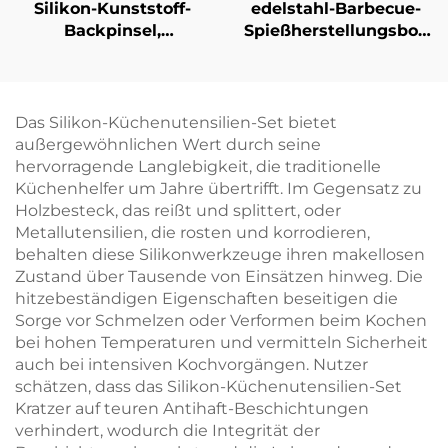
Silikon-Kunststoff-
edelstahl-Barbecue-
Backpinsel,
Spießherstellungsbox
hitzebeständig,
mit 49 Löchern,
antihaftbeschichtet,
umweltfreundliches
hochwertiges
Küchenutensilien-Set
Küchengerät für
für schnelle
Das Silikon-Küchenutensilien-Set bietet
Kohlegrill und
Fleischspieße
außergewöhnlichen Wert durch seine
Barbecue zum
hervorragende Langlebigkeit, die traditionelle
Bestreichen von
Küchenhelfer um Jahre übertrifft. Im Gegensatz zu
Speisen und Saucen
Holzbesteck, das reißt und splittert, oder
Metallutensilien, die rosten und korrodieren,
behalten diese Silikonwerkzeuge ihren makellosen
Zustand über Tausende von Einsätzen hinweg. Die
hitzebeständigen Eigenschaften beseitigen die
Sorge vor Schmelzen oder Verformen beim Kochen
bei hohen Temperaturen und vermitteln Sicherheit
auch bei intensiven Kochvorgängen. Nutzer
schätzen, dass das Silikon-Küchenutensilien-Set
Kratzer auf teuren Antihaft-Beschichtungen
verhindert, wodurch die Integrität der