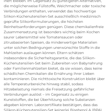
inert bleiben. Im Gegensatz zu günstigeren Alternativen,
die möglicherweise Füllstoffe, Weichmacher oder toxische
Verbindungen enthalten, verwendet das hochwertige
Silikon-Küchenutensilien-Set ausschließlich medizinisch
geprüfte Silikonformulierungen, die höchsten
Reinheitsanforderungen genügen. Diese chemikalienfreie
Zusammensetzung ist besonders wichtig beim Kochen
saurer Lebensmittel wie Tomatensaucen oder
zitrusbasierten Speisen, da minderwertige Materialien
unter solchen Bedingungen unerwünschte Stoffe in die
Mahlzeiten auslaugen können. Eltern schätzen
insbesondere die Sicherheitsgarantie, die das Silikon-
Küchenutensilien-Set beim Zubereiten von Babynahrung
oder Familienmahlzeiten bietet, da sie wissen, dass keine
schädlichen Chemikalien die Ernährung ihrer Lieben
kontaminieren. Die nichttoxische Konstruktion bleibt über
alle Temperaturbereiche hinweg stabil, sodass
Hitzebelastung niemals die Freisetzung gefährlicher
Verbindungen auslöst – im Gegensatz zu einigen
Kunststoffen, die bei Überhitzung solche Substanzen
abgeben können. Laborzertifikate bestätigen, dass das
Silikon-Küchenutensilien-Set keinerlei Bisphenol A (BPA),