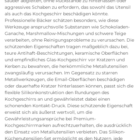
sauber abgleiten, ohne Rückstände zu hinterlassen oder
aggressives Schaben zu erfordern, das sowohl das Utensil
als auch das Kochgeschirr beschädigen könnte.
Professionelle Bäcker schätzen besonders, wie diese
Werkzeuge anspruchsvolle Substanzen wie Schokoladen-
Ganache, Marshmallow-Mischungen und schwere Teige
verarbeiten, ohne Reinigungsprobleme zu verursachen. Die
schützenden Eigenschaften tragen maßgeblich dazu bei,
teure Antihaft-Beschichtungen, keramische Oberflächen
und empfindliches Glas-Kochgeschirr vor Kratzern und
Kerben zu bewahren, die herkömmliche Metallutensilien
zwangsläufig verursachen. Im Gegensatz zu starren
Metallwerkzeugen, die Email-Oberflächen beschädigen
oder dauerhafte Kratzer hinterlassen können, passt sich die
flexible Silikonkonstruktion den Rundungen des
Kochgeschirrs an und gewährleistet dabei einen
schonenden Kontakt-Druck. Diese schützende Eigenschaft
erweist sich als äußerst wertvoll, um die
Gewährleistungsansprüche bei Premium-
Kochgeschirrmarken aufrechtzuerhalten, die ausdrücklich
den Einsatz von Metallutensilien verbieten. Das Silikon-
Küchenutensilien-Set ermöglicht es den Nutzern, jede