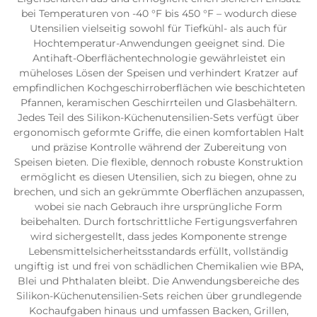
bei Temperaturen von -40 °F bis 450 °F – wodurch diese
Utensilien vielseitig sowohl für Tiefkühl- als auch für
Hochtemperatur-Anwendungen geeignet sind. Die
Antihaft-Oberflächentechnologie gewährleistet ein
müheloses Lösen der Speisen und verhindert Kratzer auf
empfindlichen Kochgeschirroberflächen wie beschichteten
Pfannen, keramischen Geschirrteilen und Glasbehältern.
Jedes Teil des Silikon-Küchenutensilien-Sets verfügt über
ergonomisch geformte Griffe, die einen komfortablen Halt
und präzise Kontrolle während der Zubereitung von
Speisen bieten. Die flexible, dennoch robuste Konstruktion
ermöglicht es diesen Utensilien, sich zu biegen, ohne zu
brechen, und sich an gekrümmte Oberflächen anzupassen,
wobei sie nach Gebrauch ihre ursprüngliche Form
beibehalten. Durch fortschrittliche Fertigungsverfahren
wird sichergestellt, dass jedes Komponente strenge
Lebensmittelsicherheitsstandards erfüllt, vollständig
ungiftig ist und frei von schädlichen Chemikalien wie BPA,
Blei und Phthalaten bleibt. Die Anwendungsbereiche des
Silikon-Küchenutensilien-Sets reichen über grundlegende
Kochaufgaben hinaus und umfassen Backen, Grillen,