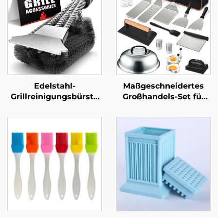
Edelstahl-
Maßgeschneidertes
Grillreinigungsbürste
Großhandels-Set für
mit Kunststoffgriff,
grenzüberschreitende
multifunktional,
BBQ-Werkzeuge für
langlebig und
den Außenbereich:
wiederverwendbar, für
Edelstahl-Teppanyaki-
Grill und Ofen – BBQ-
Spatel-Set
Werkzeug