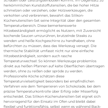
Schäden oder Leistungseinbußen kommt. Im Gegensatz zu
herkömmlichen Kunststoffutensilien, die bei hoher Hitze
schmelzen oder verziehen, oder Holzwerkzeugen, die
verkohlen und verbrennen, bewahrt das Silikon-
Küchenutensilien-Set seine Integrität über den gesamten
Temperaturbereich. Diese bemerkenswerte
Hitzebeständigkeit ermöglicht es Nutzern, mit Zuversicht
kochende Saucen umzurühren, brutzelnde Steaks zu
wenden und heiße Kochgeschirre zu handhaben, ohne
befürchten zu müssen, dass das Werkzeug versagt. Die
thermische Stabilität umfasst nicht nur eine einfache
Hitzebeständigkeit, sondern auch rasche
Temperaturwechsel: So können Werkzeuge problemlos
direkt aus heißen Pfannen auf kalte Oberflächen übertragen
werden, ohne zu reißen oder spröde zu werden.
Professionelle Köche schätzen diese
Temperaturvielseitigkeit besonders bei empfindlichen
Verfahren wie dem Temperieren von Schokolade, bei dem
präzise Temperaturkontrolle über Erfolg oder Misserfolg
entscheidet. Das Silikon-Küchenutensilien-Set eignet sich
hervorragend für den Einsatz im Ofen und bleibt dabei
flexibel und funktionsfähig, selbst wenn es während Back-