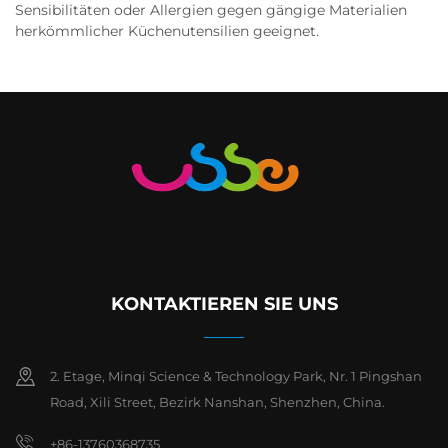
Sensibilitäten oder Allergien gegen gängige Materialien
herkömmlicher Küchenutensilien geeignet.
KONTAKTIEREN SIE UNS
2. Etage, Minqi Science & Technology Park, Nr. 1 Pingshan
Road, Xili Street, Bezirk Nanshan, Shenzhen, China.
+86-13760368735