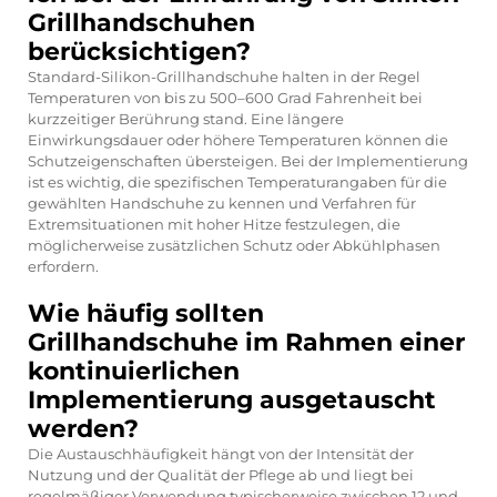
Grillhandschuhen
berücksichtigen?
Standard-Silikon-Grillhandschuhe halten in der Regel
Temperaturen von bis zu 500–600 Grad Fahrenheit bei
kurzzeitiger Berührung stand. Eine längere
Einwirkungsdauer oder höhere Temperaturen können die
Schutzeigenschaften übersteigen. Bei der Implementierung
ist es wichtig, die spezifischen Temperaturangaben für die
gewählten Handschuhe zu kennen und Verfahren für
Extremsituationen mit hoher Hitze festzulegen, die
möglicherweise zusätzlichen Schutz oder Abkühlphasen
erfordern.
Wie häufig sollten
Grillhandschuhe im Rahmen einer
kontinuierlichen
Implementierung ausgetauscht
werden?
Die Austauschhäufigkeit hängt von der Intensität der
Nutzung und der Qualität der Pflege ab und liegt bei
regelmäßiger Verwendung typischerweise zwischen 12 und