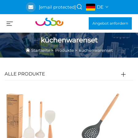
DE
[email protected]
Angebot anfordern
küchenwarenset
Startseite
>
Produkte
>
küchenwarenset
ALLE PRODUKTE