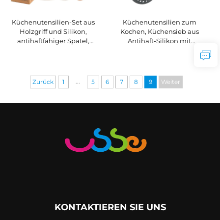
Küchenutensilien-Set aus
Küchenutensilien zum
Holzgriff und Silikon,
Kochen, Küchensieb aus
antihaftfähiger Spatel,
Antihaft-Silikon mit
Silikonschöpfkelle, Reiskelle
Holzgriff, Siebschüssel
– 4-teilig, spülmaschinen-
und ofenfest, nachhaltig
...
Zurück
1
5
6
7
8
9
Weiter
KONTAKTIEREN SIE UNS