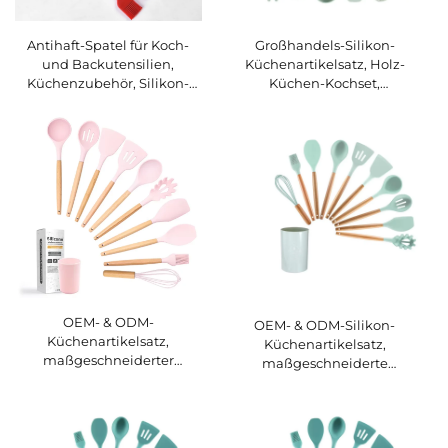
Antihaft-Spatel für Koch-
Großhandels-Silikon-
und Backutensilien,
Küchenartikelsatz, Holz-
Küchenzubehör, Silikon-
Küchen-Kochset,
Kochgeschirr, Spatel-Set,
maßgeschneiderte
individueller Schaber,
Küchenartikel
Küchenartikel
OEM- & ODM-
OEM- & ODM-Silikon-
Küchenartikelsatz,
Küchenartikelsatz,
maßgeschneiderter
maßgeschneiderte
Küchen-Kochgeschirrsatz,
Küchenartikel aus Holz,
Großhandels-Silikon-
Großhandels-
Küchenartikelsatz
Küchenartikelsatz,
wiederverwendbar,