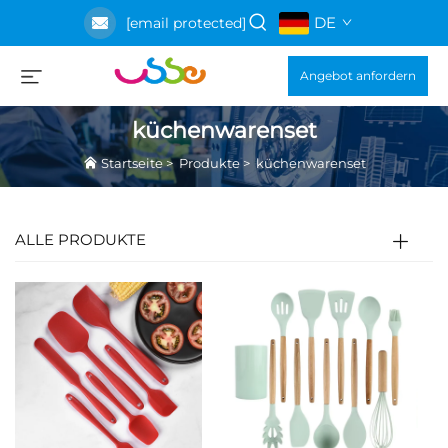
DE
[email protected]
Angebot anfordern
küchenwarenset
Startseite
>
Produkte
>
küchenwarenset
ALLE PRODUKTE