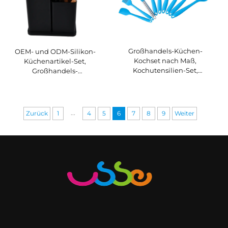
Großhandels-Küchen-
OEM- und ODM-Silikon-
Kochset nach Maß,
Küchenartikel-Set,
Kochutensilien-Set,
Großhandels-
Küchenartikel,
Küchenartikel-Set,
Kochwerkzeuge für die
Küchenartikel-Set mit
Küche
Holzgriff
...
Zurück
1
4
5
6
7
8
9
Weiter