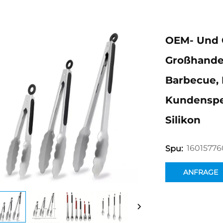
OEM- Und 
Großhandel
Barbecue, 
Kundenspe
Silikon
1601577
Spu:
ANFRAGE