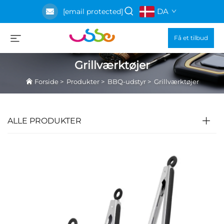
DA
[email protected]
Få et tilbud
Grillværktøjer
Forside
>
Produkter
>
BBQ-udstyr
>
Grillværktøjer
ALLE PRODUKTER