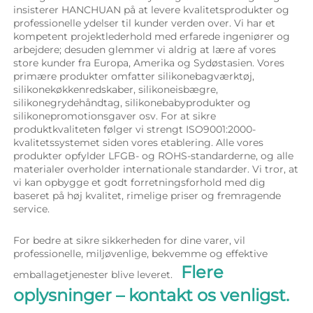
insisterer HANCHUAN på at levere kvalitetsprodukter og 
professionelle ydelser til kunder verden over. Vi har et 
kompetent projektlederhold med erfarede ingeniører og 
arbejdere; desuden glemmer vi aldrig at lære af vores 
store kunder fra Europa, Amerika og Sydøstasien. Vores 
primære produkter omfatter silikonebagværktøj, 
silikonekøkkenredskaber, silikoneisbægre, 
silikonegrydehåndtag, silikonebabyprodukter og 
silikonepromotionsgaver osv. For at sikre 
produktkvaliteten følger vi strengt ISO9001:2000-
kvalitetssystemet siden vores etablering. Alle vores 
produkter opfylder LFGB- og ROHS-standarderne, og alle 
materialer overholder internationale standarder. Vi tror, at 
vi kan opbygge et godt forretningsforhold med dig 
baseret på høj kvalitet, rimelige priser og fremragende 
service. 
For bedre at sikre sikkerheden for dine varer, vil 
professionelle, miljøvenlige, bekvemme og effektive 
Flere 
emballagetjenester blive leveret.   
oplysninger – kontakt os venligst. 