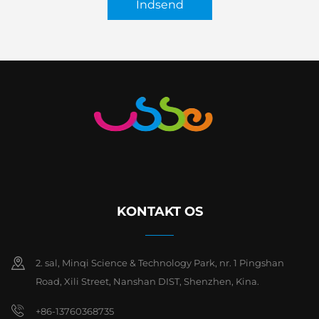
Indsend
KONTAKT OS
2. sal, Minqi Science & Technology Park, nr. 1 Pingshan
Road, Xili Street, Nanshan DIST, Shenzhen, Kina.
+86-13760368735