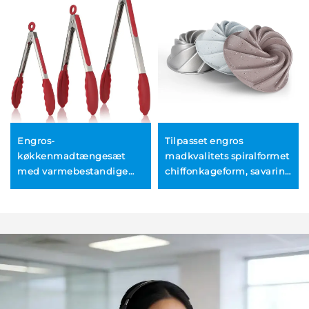
Engros-
Tilpasset engros
køkkenmadtængesæt
madkvalitets spiralformet
med varmebestandige
chiffonkageform, savarin-
silikontip, tilpassede
kageform til bagning,
tænger, rustfrit stål,
nem at udpakke,
køkken-BBQ-grill-
husholdningskøkkenredskab
klemmer