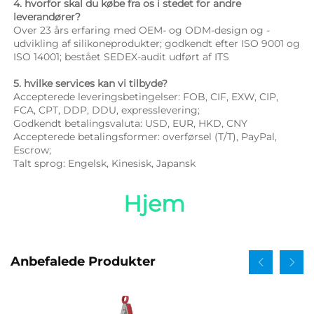
4. hvorfor skal du købe fra os i stedet for andre 
leverandører? 
Over 23 års erfaring med OEM- og ODM-design og -
udvikling af silikoneprodukter; godkendt efter ISO 9001 og 
ISO 14001; bestået SEDEX-audit udført af ITS 
5. hvilke services kan vi tilbyde? 
Accepterede leveringsbetingelser: FOB, CIF, EXW, CIP, 
FCA, CPT, DDP, DDU, expresslevering; 
Godkendt betalingsvaluta: USD, EUR, HKD, CNY 
Accepterede betalingsformer: overførsel (T/T), PayPal, 
Escrow; 
Talt sprog: Engelsk, Kinesisk, Japansk   
Hjem 
Anbefalede Produkter