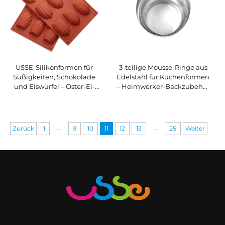
USSE-Silikonformen für
3-teilige Mousse-Ringe aus
Süßigkeiten, Schokolade
Edelstahl für Kuchenformen
und Eiswürfel – Oster-Ei-
– Heimwerker-Backzubehör
und Hasenform inkl.
für die Küche,
individuell gestaltbarer
lebensmittelecht, verpackt
Kuchenform
in einer Metalltasche,
Mindestbestellmenge 5
...
...
Zurück
1
9
10
11
12
13
25
Weiter
Stück