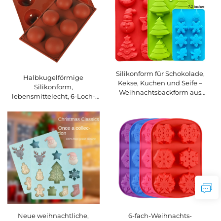
Silikonform für Schokolade,
Halbkugelförmige
Kekse, Kuchen und Seife –
Silikonform,
Weihnachtsbackform aus
lebensmittelecht, 6-Loch-
Silikon, kundenspezifische
Halbkreisform für Fudge,
Silikon-Kuchenform
Küchen-Silikonbackform für
Schokoladenkuchen
6-fach-Weihnachts-
Neue weihnachtliche,