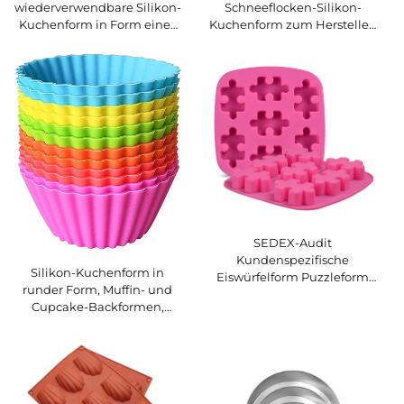
Schneeflocken-Silikon-
wiederverwendbare Silikon-
Kuchenform zum Herstellen
Kuchenform in Form eines
von Seife, Kerzen, Bonbons,
Schneemanns – für
Muffins, Pralinen und
Lebkuchenmann,
Kuchendekoration
handgefertigte DIY-Kekse
und Backform
SEDEX-Audit
Kundenspezifische
Silikon-Kuchenform in
Eiswürfelform Puzzleform
runder Form, Muffin- und
Silikon-Eisherstellungs-
Cupcake-Backformen,
Tools Kundenspezifische
Küchen- und Koch-
Eisform Kuchenform
Bakeware, Backhilfe für DIY-
Kuchenverzierung