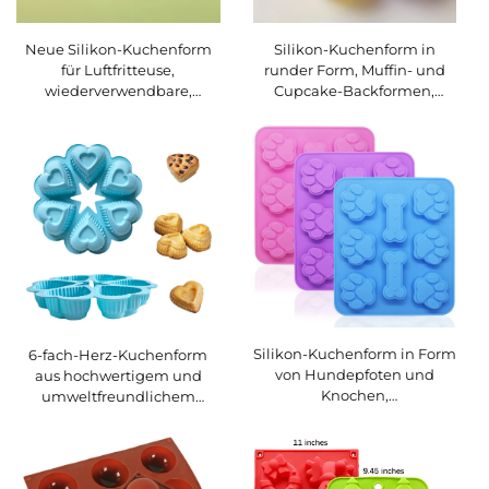
Neue Silikon-Kuchenform
Silikon-Kuchenform in
für Luftfritteuse,
runder Form, Muffin- und
wiederverwendbare,
Cupcake-Backformen,
antihaftbeschichtete,
Küchen- und Koch-
hitzebeständige
Bakeware, Backhilfe für DIY-
Haushaltsbackform für
Kuchenverzierung
Ofen, Kuchen und Pudding
Silikon-Kuchenform in Form
6-fach-Herz-Kuchenform
von Hundepfoten und
aus hochwertigem und
Knochen,
umweltfreundlichem
spülmaschinengeeignet,
Silikon
Premium-Qualität – für
Kekse, Schokolade und
Cookies