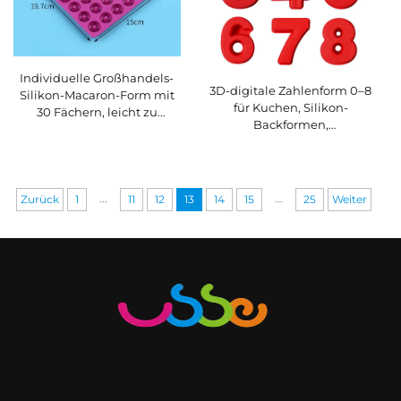
Individuelle Großhandels-
3D-digitale Zahlenform 0–8
Silikon-Macaron-Form mit
für Kuchen, Silikon-
30 Fächern, leicht zu
Backformen,
reinigen,
Kuchenbackformen,
wiederverwendbar, weich,
Backformen für Geburtstag,
einfach zu waschen,
Hochzeit und Jubiläum
hitzebeständig, einseitig
verwendbar, DIY-Tischmatte
...
...
Zurück
1
11
12
13
14
15
25
Weiter