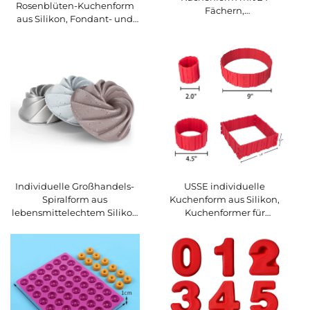
Rosenblüten-Kuchenform
Fächern,
aus Silikon, Fondant- und
hochtemperaturbeständig,
Schokoladenform für
aus Platin-Silikon,
Backen und Dekorieren
atmungsaktive Fiberglas-
Backhilfen für
Kuchenwerkzeuge
Individuelle Großhandels-
USSE individuelle
Spiralform aus
Kuchenform aus Silikon,
lebensmittelechtem Silikon
Kuchenformer für
für Chiffon-Kuchen und
Schlangenmotiv, DIY-
Savarin-Kuchen, Backform
Backzubehör in
zum einfachen Ausformen,
quadratischer, rechteckiger,
Haushaltsküchenhilfe
herzförmiger und runder
Ausführung