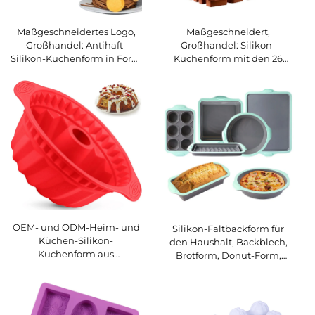
Maßgeschneidertes Logo,
Maßgeschneidert,
Großhandel: Antihaft-
Großhandel: Silikon-
Silikon-Kuchenform in Form
Kuchenform mit den 26
eines 3D-bruchfesten
englischen Buchstaben,
Ostereis, Silikon-
Schokoladenform mit 26
Schokoladenform, DIY-
Buchstabenausstanzungen,
Backformen
DIY-Großbuchstaben-
Rechteckform
OEM- und ODM-Heim- und
Silikon-Faltbackform für
Küchen-Silikon-
den Haushalt, Backblech,
Kuchenform aus
Brotform, Donut-Form,
lebensmittelgeeignetem
leicht entfernbar, nordisch
Silikon, antihaftige,
inspirierte Backutensilien
geriffelte Form für Gelee
und Gelatine zum Backen,