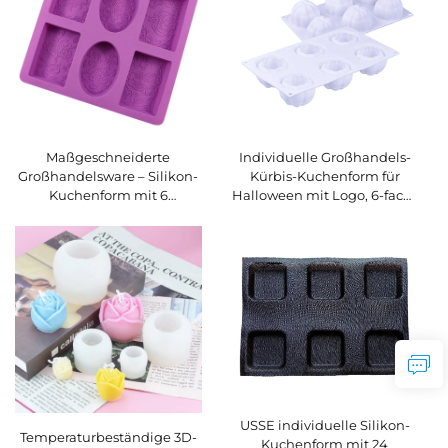
Großhandel Kuchenform
Maßgeschneiderte
Individuelle Großhandels-
Großhandelsware – Silikon-
Kürbis-Kuchenform für
Kuchenform mit 6
Halloween mit Logo, 6-fach-
Hohlräumen,
Kürbisform, Silikon-
Spitzenmuster, für Kuchen,
Backform
Reis, Kerzen, rechteckige
und ovale Seifenformen
sowie Eiswürfelbehälter
USSE individuelle Silikon-
Temperaturbeständige 3D-
Kuchenform mit 24