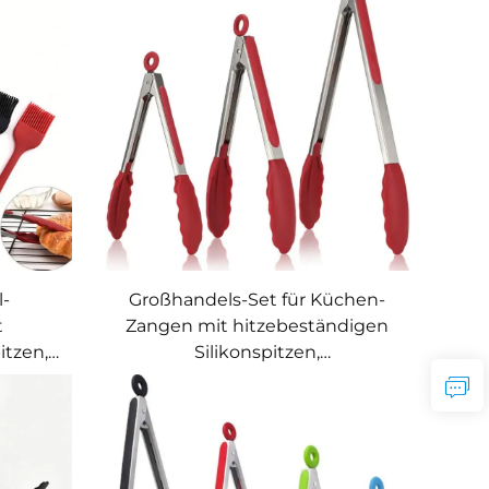
he für
te mit
l-
Großhandels-Set für Küchen-
t
Zangen mit hitzebeständigen
itzen,
Silikonspitzen,
nd BBQ-
kundenspezifische Zangen aus
Edelstahl, Küchen-, Grill- und
BBQ-Klemmen