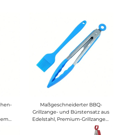
chen-
Maßgeschneiderter BBQ-
Grillzange- und Bürstensatz aus
etem
Edelstahl, Premium-Grillzangen,
,
Großhandels-Bastelebürste