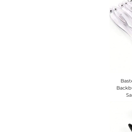
Bast
Backbü
Sa
Fleis