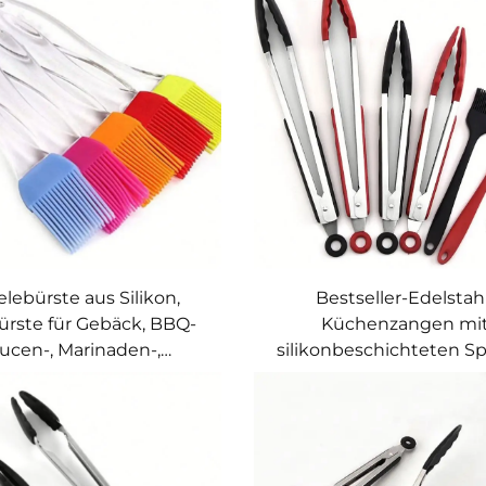
hitzebeständige Ölflasc
Grillzwecke, Kochöl-Bürs
Flasche
elebürste aus Silikon,
Bestseller-Edelstah
rste für Gebäck, BBQ-
Küchenzangen mi
ucen-, Marinaden-,
silikonbeschichteten Sp
chglanz- und Ölbürste
hitzebeständige Grill- u
Zangen