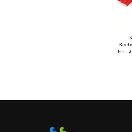
3
Kochu
Haush
Zangen
hi