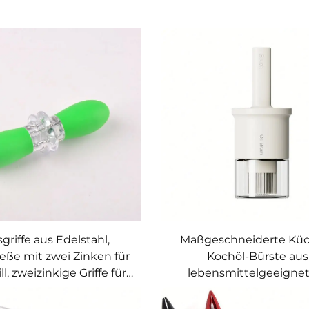
griffe aus Edelstahl,
Maßgeschneiderte Kü
eße mit zwei Zinken für
Kochöl-Bürste aus
ll, zweizinkige Griffe für
lebensmittelgeeign
Süßmais
Material, OEM/ODM
haushaltsüblich,