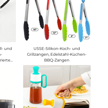
l- und
USSE-Silikon-Koch- und
n-
Grillzangen, Edelstahl-Küchen-
rierten
BBQ-Zangen
n und
f