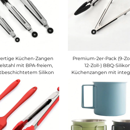
ertige Küchen-Zangen
Premium-2er-Pack (9-Zol
elstahl mit BPA-freiem,
12-Zoll-) BBQ-Siliko
ftbeschichtetem Silikon
Küchenzangen mit integ
Arbeitsflächenstände
verriegelbarem Kop