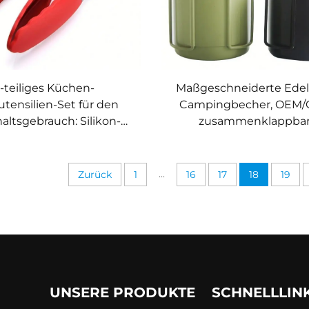
-teiliges Küchen-
Maßgeschneiderte Edel
tensilien-Set für den
Campingbecher, OEM/
altsgebrauch: Silikon-
zusammenklappba
, -Pinsel und -Spatel,
Kaffeetassen, Bierkrüge
tzebeständige BBQ-
Kaltgetränkekrüge, tra
Grillwerkzeuge
Outdoor-Becher
...
Zurück
1
16
17
18
19
UNSERE PRODUKTE
SCHNELLLIN