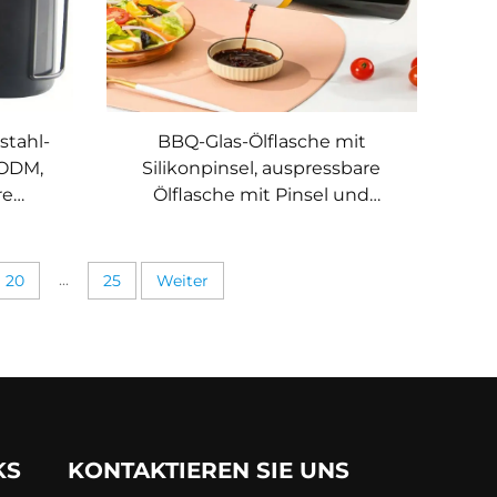
stahl-
BBQ-Glas-Ölflasche mit
ODM,
Silikonpinsel, auspressbare
re
Ölflasche mit Pinsel und
, BBQ-
Skalenstrichen, Ölspender-
gbare
Flasche fürs Kochen
...
20
25
Weiter
KS
KONTAKTIEREN SIE UNS