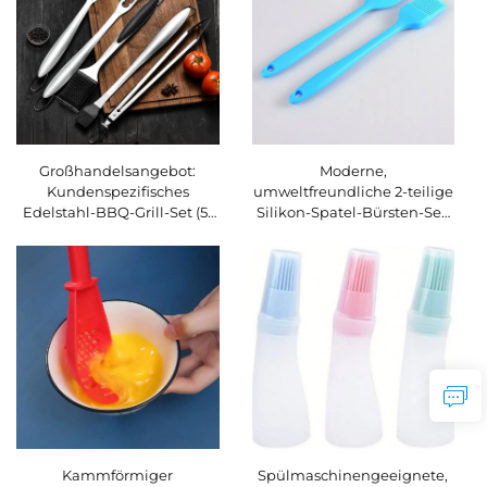
und Outdoor-Küche
Großhandelsangebot:
Moderne,
Kundenspezifisches
umweltfreundliche 2-teilige
Edelstahl-BBQ-Grill-Set (5-
Silikon-Spatel-Bürsten-Set:
teilig), multifunktional,
Antihaftfähige, flexible
robust – Grillgabel,
Basting-Pastetenbürste für
Küchenzange und Ölpinsel
Kochen und Grillen (BBQ)
Kammförmiger
Spülmaschinengeeignete,