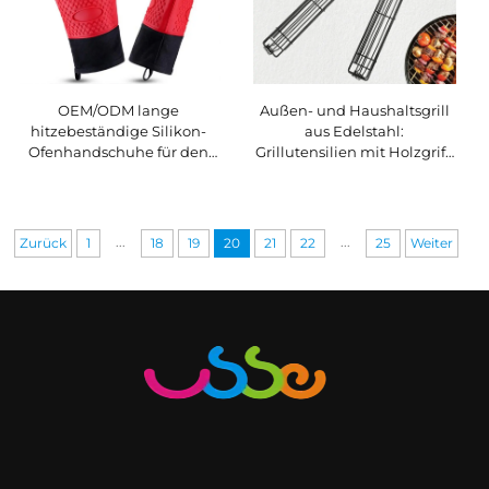
OEM/ODM lange
Außen- und Haushaltsgrill
hitzebeständige Silikon-
aus Edelstahl:
Ofenhandschuhe für den
Grillutensilien mit Holzgriff,
Lebensmittelbereich,
hitzebeständig,
robust, hitze- und rutschfest,
antihaftbeschichtete
Grillhandschuh
Spieße, Gemüsehalter-
Käfig, metallene Werkzeuge
...
...
Zurück
1
18
19
20
21
22
25
Weiter