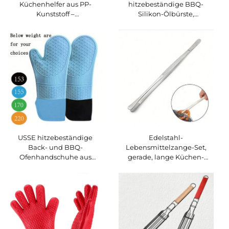
Küchenhelfer aus PP-
hitzebeständige BBQ-
Kunststoff –
Silikon-Ölbürste,
umweltfreundlicher BBQ-
Hochtemperatur-Silikon-
Löffel für Spaghetti, Nudeln
Ölflaschenbürste für Grill,
und Pasta, spülmaschinen-
Backen und
und tiefkühlfest, geeignet
Kuchenherstellung
für den Hausgebrauch
USSE hitzebeständige
Edelstahl-
Back- und BBQ-
Lebensmittelzange-Set,
Ofenhandschuhe aus
gerade, lange Küchen-
Baumwolle mit
Lebensmittelzangen,
Silikonbeschichtung für
Grillzangen
Mikrowelle