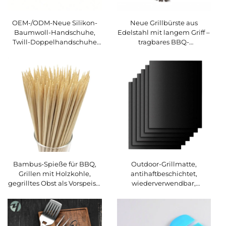
OEM-/ODM-Neue Silikon-
Neue Grillbürste aus
Baumwoll-Handschuhe,
Edelstahl mit langem Griff –
Twill-Doppelhandschuhe
tragbares BBQ-
für Mikrowelle,
Reinigungsgerät, langlebig
hitzebeständige
und multifunktional
Küchenhandschuhe für
Backen, Grillen und
Wärmeisolierung
Bambus-Spieße für BBQ,
Outdoor-Grillmatte,
Grillen mit Holzkohle,
antihaftbeschichtet,
gegrilltes Obst als Vorspeise,
wiederverwendbar,
Cocktails, Fleischportionen,
wasserdicht, feuerfest,
Kochstäbchen,
tragbar – geeignet für
multifunktional, tragbar
Grillen mit Holzkohle,
elektrische Grills, Camping