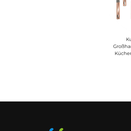
K
Großhan
Küchen
ant
antiha