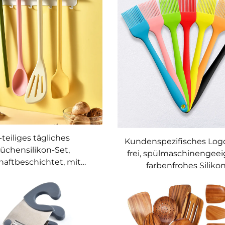
nd hitzebeständig
Küchenutensilien
-teiliges tägliches
Kundenspezifisches Logo
üchensilikon-Set,
frei, spülmaschinengeei
haftbeschichtet, mit
farbenfrohes Siliko
tischer Saugfunktion,
Küchenutensilien-Set
ochschaufel und weiteren
Kochutensilien für
Küchenutensilien
Ölbestreichen und Grill