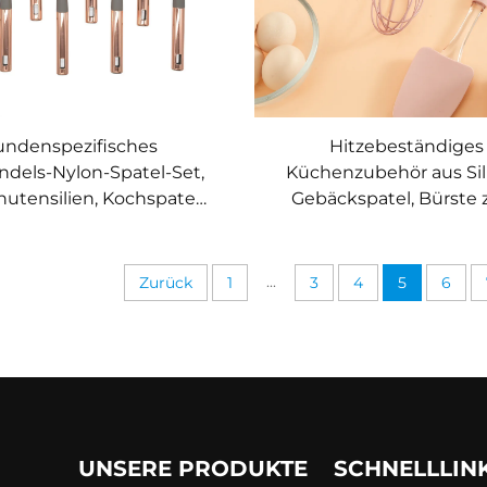
undenspezifisches
Hitzebeständiges
dels-Nylon-Spatel-Set,
Küchenzubehör aus Sil
utensilien, Kochspatel
Gebäckspatel, Bürste
für den Haushalt,
Einpinseln, Schneebes
ihaftfähiger Silikon-
für Kochen, Backen 
Bratenspatel für
Mischen
...
Zurück
1
3
4
5
6
ftbeschichtete Pfannen
UNSERE PRODUKTE
SCHNELLLIN