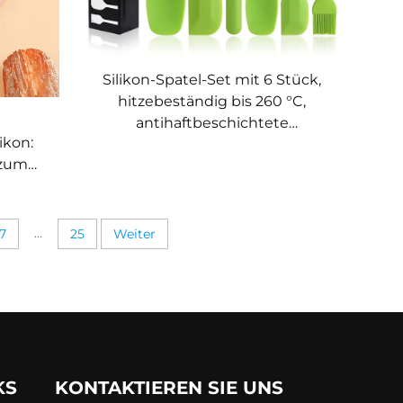
Silikon-Spatel-Set mit 6 Stück,
hitzebeständig bis 260 °C,
antihaftbeschichtete
ikon:
Kochutensilien für Backen und
 zum
Rühren, vielseitiges
en-Set
Küchenzubehör
und
...
7
25
Weiter
KS
KONTAKTIEREN SIE UNS