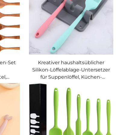
ien-Set
Kreativer haushaltsüblicher
Silikon-Löffelablage-Untersetzer
el,
für Suppenlöffel, Küchen-
el,
Geschirrständer, Geschirr-
üche
Aufbewahrungsmatte für die
Küche, Küchenutensilien