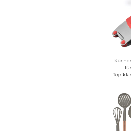
Küche
fü
Topfkla
Silik
Kü