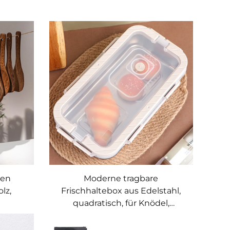
ten
Moderne tragbare
lz,
Frischhaltebox aus Edelstahl,
quadratisch, für Knödel,
Spatel
Küchenutensilien, luftdicht
ichtete
verschließbar zur