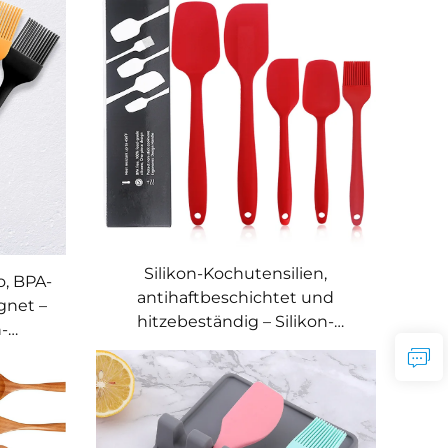
Aufbewahrung von
Lebensmitteln
Silikon-Kochutensilien,
, BPA-
antihaftbeschichtet und
gnet –
hitzebeständig – Silikon-
n-
Spachtel-Set, Silikon-
 mit
Küchenbedarf, Utensilien-Set
zubehör