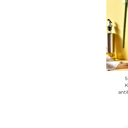
u
5
K
anti
magne
inkl. K