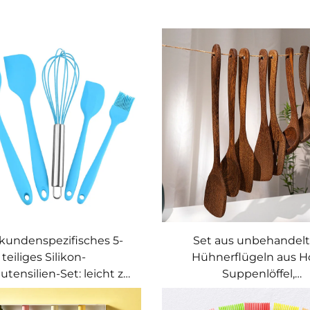
kundenspezifisches 5-
Set aus unbehandel
teiliges Silikon-
Hühnerflügeln aus Ho
tensilien-Set: leicht zu
Suppenlöffel,
endes Silikon-Koch- und
Bratpfannenwender und 
tensilien-Set, haftfrei
für den Haushalt, besch