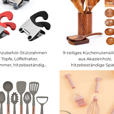
nzubehör-Stützrahmen
9-teiliges Küchenutensil
r Töpfe, Löffelhalter,
aus Akazienholz,
mmer, hitzebeständiger
hitzebeständige Spat
on-Löffelablagehalter –
Salatlöffel, Suppenlöff
chenzubehör und -
Nudellöffel für die K
werkzeuge