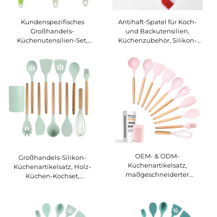
Kundenspezifisches
Antihaft-Spatel für Koch-
Großhandels-
und Backutensilien,
Küchenutensilien-Set,
Küchenzubehör, Silikon-
antihaftbeschichtetes
Kochgeschirr, Spatel-Set,
Küchenzubehör,
individueller Schaber,
Kochutensilien wie Löffel,
Küchenartikel
Suppen-Spatel und
Schaufel sowie Zubehör
OEM- & ODM-
Großhandels-Silikon-
Küchenartikelsatz,
Küchenartikelsatz, Holz-
maßgeschneiderter
Küchen-Kochset,
Küchen-Kochgeschirrsatz,
maßgeschneiderte
Großhandels-Silikon-
Küchenartikel
Küchenartikelsatz