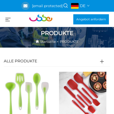
DE
[email protected]
Angebot anfordern
PRODUKTE
Startseite
>
PRODUKTE
ALLE PRODUKTE