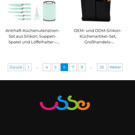
Antihaft-Küchenutensilien-
OEM- und ODM-Silikon-
Set aus Silikon: Suppen-
Küchenartikel-Set,
Spatel und Löffelhalter –
Großhandels-
Koch- und Backutensilien
Küchenartikel-Set,
für Küche und Backstube
Küchenartikel-Set mit
Holzgriff
...
...
Zurück
1
4
5
6
7
8
25
Weiter