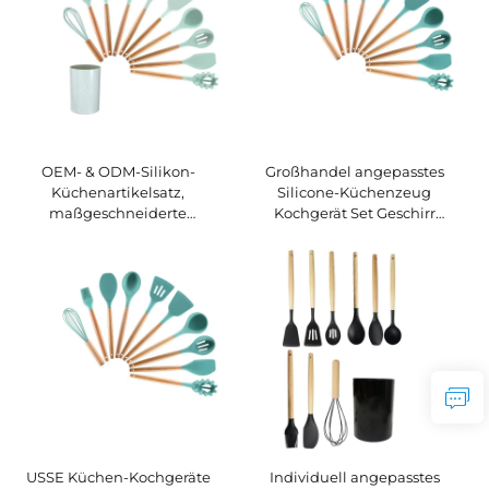
OEM- & ODM-Silikon-
Großhandel angepasstes
Küchenartikelsatz,
Silicone-Küchenzeug
maßgeschneiderte
Kochgerät Set Geschirr
Küchenartikel aus Holz,
Holzgriff mit Lagerkiste
Großhandels-
Küchenartikelsatz,
wiederverwendbar,
umweltfreundlich
USSE Küchen-Kochgeräte
Individuell angepasstes