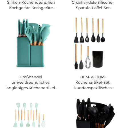
Silikon-Küchenutensilien
Großhandels-Silicone-
Kochgeräte Kochgeräte
Spatula-Löffel-Set
Kochgeräte Kochgeräte
Nichtklebendes Küchengut
für Lebensmittel mit
Holzgriff OEM/ODM
Großhandel
OEM- & ODM-
umweltfreundliches,
Küchenartikel-Set,
langlebiges Küchenartikel-
kundenspezifisches
Set mit Holzgriff aus Silikon
Küchenartikel-Set,
– kundenspezifisches 19-
Großhandel Kochgeschirr
teiliges Set, antihaft- und
aus Silikon
rutschfestes Spatel- und
Löffelset