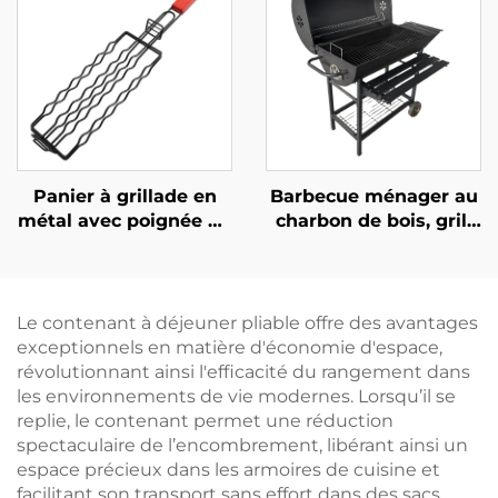
vendu en gros,
commerce
comprenant des
transfrontalier,
ustensiles de
fourchettes pour
barbecue durables et
grillades en extérieur,
réutilisables,
grils et outils de
notamment des
barbecue
fourchettes à
barbecue
Panier à grillade en
Barbecue ménager au
métal avec poignée en
charbon de bois, grill
bois pour usage
extérieur portable,
extérieur, filet
grand barbecue, grille
antiadhésif pour la
pour terrasse
grillade de hot-dogs et
Le contenant à déjeuner pliable offre des avantages
de saucisses, outil
exceptionnels en matière d'économie d'espace,
multifonctionnel de
révolutionnant ainsi l'efficacité du rangement dans
barbecue pour le
les environnements de vie modernes. Lorsqu’il se
camping
replie, le contenant permet une réduction
spectaculaire de l’encombrement, libérant ainsi un
espace précieux dans les armoires de cuisine et
facilitant son transport sans effort dans des sacs