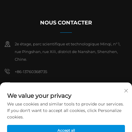
NOUS CONTACTER
2e étage, parc scientifique et technologique Minqi, n° 1,
rue Pingshan, rue Xili, district de Nanshan, Shenzhen,
Chine.
+86-13760368735
[email protected]
We value your privacy
We use cookies and similar tools to provide our services.
Droits d'auteur © 2026 Shenzhen Hanchuan Industrial Co., Ltd. Tous
If you don't want to accept all cookies, click Personalize
droits réservés.
Politique de confidentialité
cookies.
Accept all