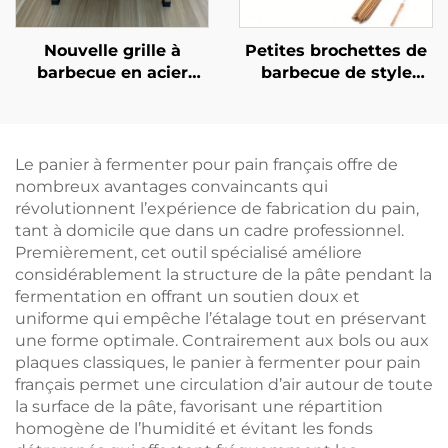
Nouvelle grille à
Petites brochettes de
barbecue en acier
barbecue de style
inoxydable, portable
coréen (18 cm), boîte à
et pliable pour le
brochettes avec 49
camping en extérieur,
trous, en plastique
la cuisson de viandes
ABS durable et
Le panier à fermenter pour pain français offre de
et de poissons, avec
écologique
nombreux avantages convaincants qui
grille rotative pour
révolutionnent l’expérience de fabrication du pain,
usage domestique
tant à domicile que dans un cadre professionnel.
Premièrement, cet outil spécialisé améliore
considérablement la structure de la pâte pendant la
fermentation en offrant un soutien doux et
uniforme qui empêche l’étalage tout en préservant
une forme optimale. Contrairement aux bols ou aux
plaques classiques, le panier à fermenter pour pain
français permet une circulation d’air autour de toute
la surface de la pâte, favorisant une répartition
homogène de l’humidité et évitant les fonds