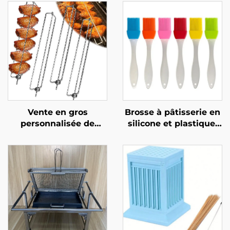
Vente en gros
Brosse à pâtisserie en
personnalisée de
silicone et plastique,
nouveaux rails
résistante à la chaleur,
latéraux pour
antiadhésive, de haute
barbecue destinés au
qualité, pour le
commerce
barbecue au charbon
transfrontalier,
de bois, ustensile de
fourchettes pour
cuisine pour
grillades en extérieur,
badigeonner les
grils et outils de
aliments avec des
barbecue
sauces