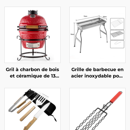
Gril à charbon de bois
Grille de barbecue en
et céramique de 13
acier inoxydable pour
pouces, gril extérieur
usage extérieur, grille
portable et robuste de
épaissie pour
style japonais pour
barbecue, grille
cuisine extérieure,
domestique pour
équipé d’un dispositif
barbecue au charbon
de sécurité anti-
de bois, outils
flamme à commande
extérieurs pour
tactile
barbecue, cuisson au