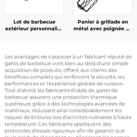
charbon de bois
Lot de barbecue
Panier à grillade en
extérieur personnalisé
métal avec poignée en
en gros : ensemble de
bois pour usage
barbecue au charbon
extérieur, filet
de bois pour usage
antiadhésif pour la
domestique
grillade de hot-dogs et
Les avantages de s'associer à un fabricant réputé de
comprenant des
de saucisses, outil
gants de barbecue vont bien au-delà d'une simple
pinces, un couteau de
multifonctionnel de
acquisition de produits, offrant aux clients des
cuisine à manche en
barbecue pour le
bénéfices complets qui renforcent la sécurité, les
bois, une spatule et
camping
performances et l'expérience globale de cuisson.
une fourchette
Tout d'abord, les fabricants établis de gants de
barbecue assurent une protection thermique
supérieure grâce à des technologies avancées de
matériaux, réduisant ainsi considérablement les
risques de brûlures lors d'activités culinaires à haute
température. Ces fabricants appliquent des
protocoles d'essais rigoureux afin de garantir que