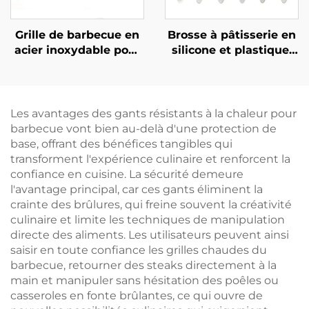
sur les pâtisseries et
lors de la cuisson au
Grille de barbecue en
Brosse à pâtisserie en
four
acier inoxydable pour
silicone et plastique,
usage extérieur, grille
résistante à la chaleur,
épaissie pour
antiadhésive, de haute
barbecue, grille
qualité, pour le
domestique pour
barbecue au charbon
Les avantages des gants résistants à la chaleur pour
barbecue au charbon
de bois, ustensile de
barbecue vont bien au-delà d'une protection de
de bois, outils
cuisine pour
base, offrant des bénéfices tangibles qui
extérieurs pour
badigeonner les
transforment l'expérience culinaire et renforcent la
barbecue, cuisson au
aliments avec des
confiance en cuisine. La sécurité demeure
charbon de bois
sauces
l'avantage principal, car ces gants éliminent la
crainte des brûlures, qui freine souvent la créativité
culinaire et limite les techniques de manipulation
directe des aliments. Les utilisateurs peuvent ainsi
saisir en toute confiance les grilles chaudes du
barbecue, retourner des steaks directement à la
main et manipuler sans hésitation des poêles ou
casseroles en fonte brûlantes, ce qui ouvre de