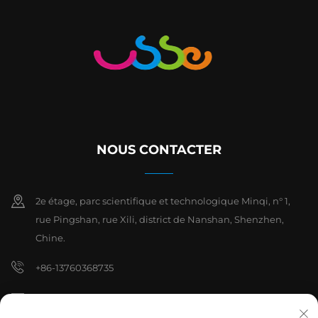
NOUS CONTACTER
2e étage, parc scientifique et technologique Minqi, n° 1,
rue Pingshan, rue Xili, district de Nanshan, Shenzhen,
Chine.
+86-13760368735
[email protected]