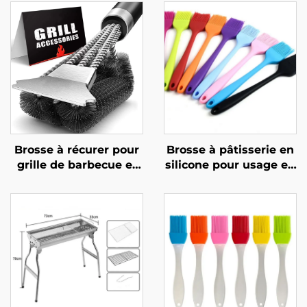
Brosse à récurer pour
Brosse à pâtisserie en
grille de barbecue et
silicone pour usage en
four,
cuisine ou au
multifonctionnelle,
barbecue : sans
durable et réutilisable,
danger pour les
avec manche en acier
aliments, durable,
inoxydable et
réutilisable et
plastique, outil pour
respectueuse de
barbecue et four
l'environnement,
idéale pour appliquer
de l'huile ou du beurre