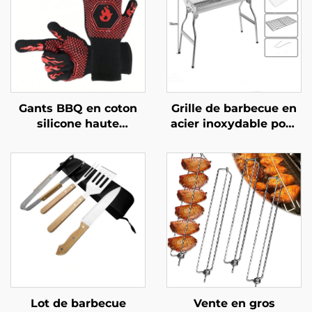
Gants BBQ en coton
Grille de barbecue en
silicone haute
acier inoxydable pour
résistance à la chaleur
usage extérieur, grille
USSE, best-seller,
épaissie pour
maniques ignifuges
barbecue, grille
avec isolation
domestique pour
thermique, certifiés
barbecue au charbon
LFGB
de bois, outils
extérieurs pour
barbecue, cuisson au
charbon de bois
Lot de barbecue
Vente en gros