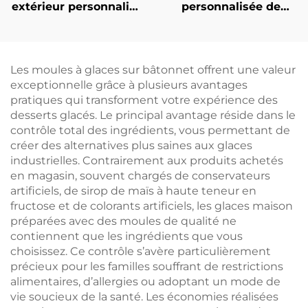
extérieur personnalisé
personnalisée de
en gros : ensemble de
nouveaux rails
barbecue au charbon
latéraux pour
de bois pour usage
barbecue destinés au
domestique
commerce
Les moules à glaces sur bâtonnet offrent une valeur
comprenant des
transfrontalier,
exceptionnelle grâce à plusieurs avantages
pinces, un couteau de
fourchettes pour
pratiques qui transforment votre expérience des
cuisine à manche en
grillades en extérieur,
desserts glacés. Le principal avantage réside dans le
bois, une spatule et
grils et outils de
contrôle total des ingrédients, vous permettant de
une fourchette
barbecue
créer des alternatives plus saines aux glaces
industrielles. Contrairement aux produits achetés
en magasin, souvent chargés de conservateurs
artificiels, de sirop de maïs à haute teneur en
fructose et de colorants artificiels, les glaces maison
préparées avec des moules de qualité ne
contiennent que les ingrédients que vous
choisissez. Ce contrôle s’avère particulièrement
précieux pour les familles souffrant de restrictions
alimentaires, d’allergies ou adoptant un mode de
vie soucieux de la santé. Les économies réalisées