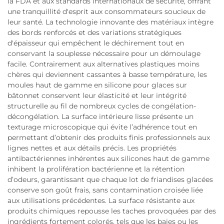
la FDA et aux standards internationaux de sécurité, offrant
une tranquillité d'esprit aux consommateurs soucieux de
leur santé. La technologie innovante des matériaux intègre
des bords renforcés et des variations stratégiques
d'épaisseur qui empêchent le déchirement tout en
conservant la souplesse nécessaire pour un démoulage
facile. Contrairement aux alternatives plastiques moins
chères qui deviennent cassantes à basse température, les
moules haut de gamme en silicone pour glaces sur
bâtonnet conservent leur élasticité et leur intégrité
structurelle au fil de nombreux cycles de congélation-
décongélation. La surface intérieure lisse présente un
texturage microscopique qui évite l’adhérence tout en
permettant d’obtenir des produits finis professionnels aux
lignes nettes et aux détails précis. Les propriétés
antibactériennes inhérentes aux silicones haut de gamme
inhibent la prolifération bactérienne et la rétention
d’odeurs, garantissant que chaque lot de friandises glacées
conserve son goût frais, sans contamination croisée liée
aux utilisations précédentes. La surface résistante aux
produits chimiques repousse les taches provoquées par des
ingrédients fortement colorés, tels que les baies ou les