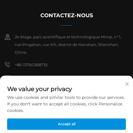
CONTACTEZ-NOUS
2e étage, parc scientifique et technologique Minqi, n° 1,
rue Pingshan, rue Xili, district de Nanshan, Shenzhen,
Chine.
+86-13760368735
[email protected]
We value your privacy
We use cookies and similar tools to provide our services.
Droits d'auteur © 2026 Shenzhen Hanchuan Industrial Co., Ltd. Tous
If you don't want to accept all cookies, click Personalize
droits réservés.
Politique de confidentialité
cookies.
Accept all