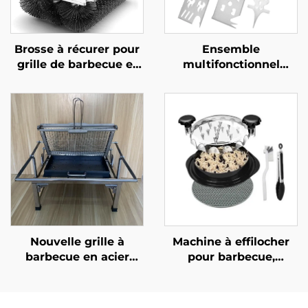
Brosse à récurer pour
Ensemble
grille de barbecue et
multifonctionnel
four,
d’ustensiles de
multifonctionnelle,
barbecue en acier
durable et réutilisable,
inoxydable, ensemble
avec manche en acier
combiné comprenant
inoxydable et
une fourchette et une
plastique, outil pour
spatule avec manche
barbecue et four
en bois, destiné à une
utilisation en extérieur
Nouvelle grille à
Machine à effilocher
barbecue en acier
pour barbecue,
inoxydable, portable
hachoir à viande
et pliable pour le
multifonctionnel en
camping en extérieur,
plastique pour usage