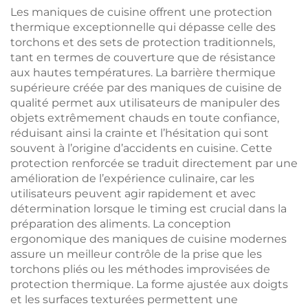
la cuisson de viandes
domestique et en
Les maniques de cuisine offrent une protection
et de poissons, avec
cuisine, idéal pour
thermique exceptionnelle qui dépasse celle des
grille rotative pour
effilocher du porc, du
torchons et des sets de protection traditionnels,
usage domestique
bœuf ou du poulet ;
tant en termes de couverture que de résistance
durable et
aux hautes températures. La barrière thermique
respectueux de
supérieure créée par des maniques de cuisine de
l'environnement
qualité permet aux utilisateurs de manipuler des
objets extrêmement chauds en toute confiance,
réduisant ainsi la crainte et l’hésitation qui sont
souvent à l’origine d’accidents en cuisine. Cette
protection renforcée se traduit directement par une
amélioration de l’expérience culinaire, car les
utilisateurs peuvent agir rapidement et avec
détermination lorsque le timing est crucial dans la
préparation des aliments. La conception
ergonomique des maniques de cuisine modernes
assure un meilleur contrôle de la prise que les
torchons pliés ou les méthodes improvisées de
protection thermique. La forme ajustée aux doigts
et les surfaces texturées permettent une