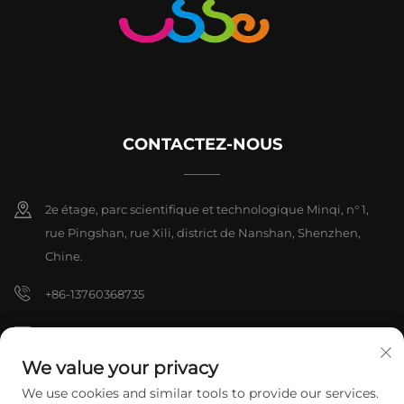
CONTACTEZ-NOUS
2e étage, parc scientifique et technologique Minqi, n° 1,
rue Pingshan, rue Xili, district de Nanshan, Shenzhen,
Chine.
+86-13760368735
[email protected]
We value your privacy
We use cookies and similar tools to provide our services.
Droits d'auteur © 2026 Shenzhen Hanchuan Industrial Co., Ltd. Tous