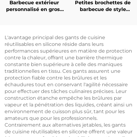
Barbecue extérieur
Petites brochettes de
personnalisé en gros :
barbecue de style
barbecue portable
coréen (18 cm), boîte à
sans fumée, pliable, au
brochettes avec 49
charbon de bois, four à
trous, en plastique
rôtir la viande, petite
ABS durable et
L'avantage principal des gants de cuisine
cuisinière
écologique
réutilisables en silicone réside dans leurs
performances supérieures en matière de protection
contre la chaleur, offrant une barrière thermique
constante bien supérieure à celle des maniques
traditionnelles en tissu. Ces gants assurent une
protection fiable contre les brûlures et les
échaudures tout en conservant l'agilité nécessaire
pour effectuer des tâches culinaires précises. Leur
construction étanche empêche les brûlures par
vapeur et la pénétration des liquides, créant ainsi un
environnement de cuisson plus sûr, tant pour les
amateurs que pour les professionnels.
Contrairement aux alternatives jetables, les gants
de cuisine réutilisables en silicone offrent une valeur