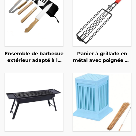
Ensemble de barbecue
Panier à grillade en
extérieur adapté à la
métal avec poignée en
cuisson au charbon de
bois pour usage
bois en extérieur pour
extérieur, filet
usage domestique
antiadhésif pour la
comprend une paire
grillade de hot-dogs et
de pinces et un
de saucisses, outil
couteau de cuisine à
multifonctionnel de
manche en bois
barbecue pour le
camping