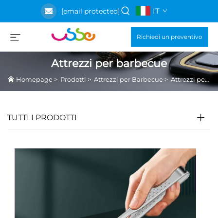
IT
[email protected]
Richiedi un preventivo
Attrezzi per barbecue
Homepage
>
Prodotti
>
Attrezzi per Barbecue
>
Attrezzi per barbecue
TUTTI I PRODOTTI